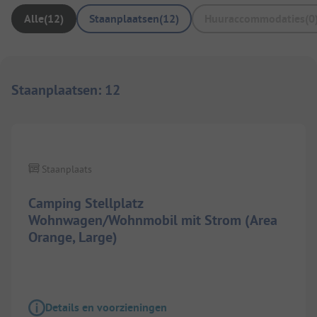
Alle
(
12
)
Staanplaatsen
(
12
)
Huuraccommodaties
(
0
Staanplaatsen
:
12
1/
2
Staanplaats
Camping Stellplatz
Wohnwagen/Wohnmobil mit Strom (Area
Orange, Large)
Details en voorzieningen