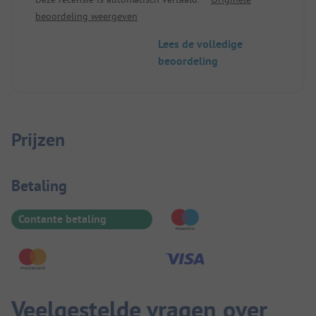
loopafstand.
beoordeling weergeven
Lees de volledige
beoordeling
Prijzen
Betaalinformatie
Betaling
Contante betaling
Veelgestelde vragen over