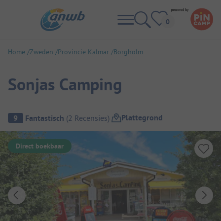
Home
Zweden
Provincie Kalmar
Borgholm
Sonjas Camping
Camping overzicht
Plattegrond
9
Fantastisch
(
2
Recensies
)
Direct boekbaar