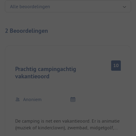
2 Beoordelingen
10
Prachtig campingachtig
vakantieoord
Anoniem
De camping is net een vakantieoord. Er is animatie
(muziek of kinderclown), zwembad, midgetgolf,
springkussens, verhuur van kettcars, fitnessruimte