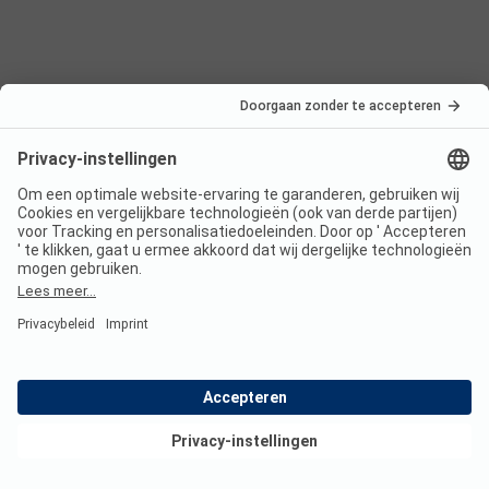
Nederland
Frankrijk
Italië
Kroatië
Oostenrijk
Vakantiebestemmingen