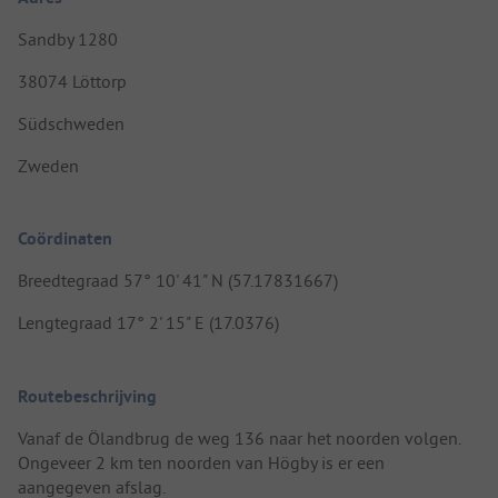
Sandby 1280
38074 Löttorp
Südschweden
Zweden
Coördinaten
Breedtegraad 57° 10' 41" N (57.17831667)
Lengtegraad 17° 2' 15" E (17.0376)
Routebeschrijving
Vanaf de Ölandbrug de weg 136 naar het noorden volgen.
Ongeveer 2 km ten noorden van Högby is er een
aangegeven afslag.