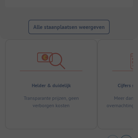
Alle staanplaatsen weergeven
Helder & duidelijk
Cijfers s
Transparante prijzen, geen
Meer dan 5
verborgen kosten
overnachtingen
m