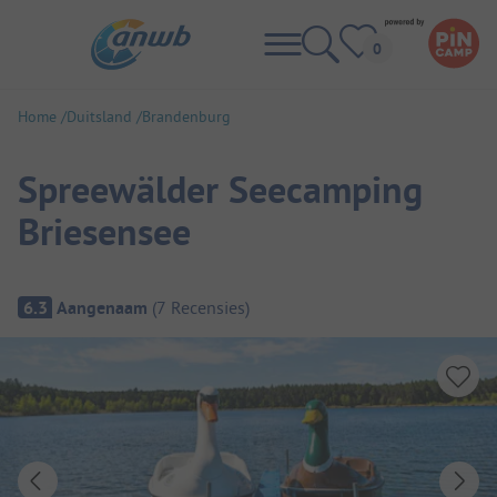
Home
Duitsland
Brandenburg
Spreewälder Seecamping
Briesensee
Camping overzicht
6.3
Aangenaam
(
7
Recensies
)