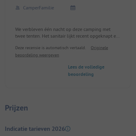
CamperFamilie
We verbleven één nacht op deze camping met
twee tenten. Het sanitair lijkt recent opgeknapt en
was erg schoon en prettig. Vier douches elk voor
Deze recensie is automatisch vertaald.
Originele
mannen en vrouwen leek me wat weinig, maar we
beoordeling weergeven
hebben eigenlijk nooit hoeven wachten, ook al
was de camping goed bezet. Er waren vooral
Lees de volledige
gezinnen en (onopvallende) jeugdgroepen. De
beoordeling
nachtrust werd zoveel mogelijk gerespecteerd. De
camping was schoon en het zandstrand zeer
aangenaam om te zwemmen en te relaxen. Ik kan
de camping zonder voorbehoud aanbevelen.
Prijzen
Indicatie tarieven 2026