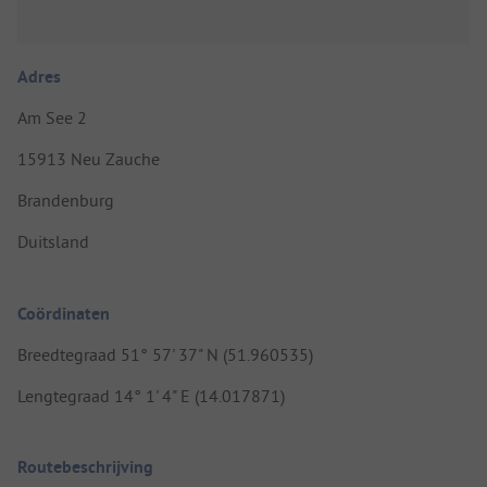
Adres
Am See 2
15913 Neu Zauche
Brandenburg
Duitsland
Coördinaten
Breedtegraad 51° 57' 37" N (51.960535)
Lengtegraad 14° 1' 4" E (14.017871)
Routebeschrijving