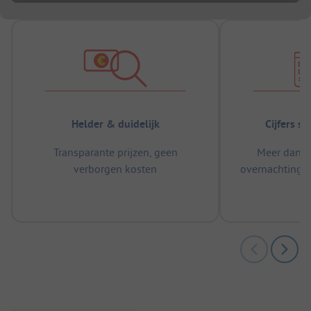
Helder & duidelijk
Cijfers s
Transparante prijzen, geen
Meer dan 5
verborgen kosten
overnachtingen
m