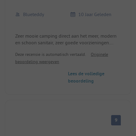
Blueteddy
10 Jaar Geleden
Zeer mooie camping direct aan het meer, modern
en schoon sanitair, zeer goede voorzieningen.
Winkelmogelijkheden zijn helaas alleen met de
Deze recensie is automatisch vertaald.
Originele
auto te bereiken en er is geen aanbod voor vers
beoordeling weergeven
brood direct op de camping. Al met al een heel fijn
verblijf gehad!
Lees de volledige
beoordeling
9