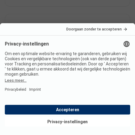
Heeft Spreewälder Seecamping
Briesensee een zwembad?
Welke
eet-/winkelmogelijkheden biedt
Spreewälder Seecamping
Briesensee?
Bekijk deals