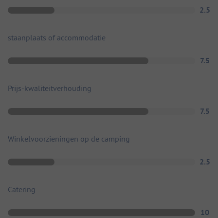
2.5
staanplaats of accommodatie
7.5
Prijs-kwaliteitverhouding
7.5
Winkelvoorzieningen op de camping
2.5
Catering
10