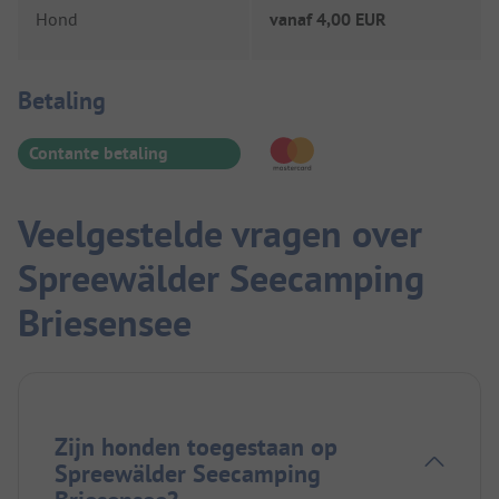
Hond
vanaf
4,00 EUR
Betaalinformatie
Betaling
Contante betaling
Veelgestelde vragen over
Spreewälder Seecamping
Briesensee
Zijn honden toegestaan op
Spreewälder Seecamping