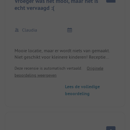
Vroeger was het mooi, maar het is
verbetering...een echt geweldige plek zou
echt vervaagd :(
mogelijk zijn, maar het lijkt niet in het belang van
de eigenaren. Jammer.
Claudia
Mooie locatie, maar er wordt niets van gemaakt.
Niet geschikt voor kleinere kinderen! Receptie
overweldigd en vrij onvriendelijk.
Deze recensie is automatisch vertaald.
Originele
beoordeling weergeven
Lees de volledige
beoordeling