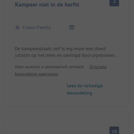
2
Kampeer niet in de herfst
Chaos-Family
De kampeerplaats zelf is erg mooi met direct
uitzicht op het meer en omringd door pijnbomen.
Het sanitair is goed en schoon.
Deze recensie is automatisch vertaald.
Originele
Wij waren eind september dagenlang de enige
beoordeling weergeven
kampeerders, er waren maar een paar vaste
kampeerders.
Lees de volledige
Helaas was de snackbar eind september gesloten,
beoordeling
dus geen broodjes en geen mogelijkheid om 's
avonds ter plaatse te eten.
Bij hevige regenval staat de caravanplaats al snel
volledig onder water, omdat de afvoeren verstopt
zijn door dennennaalden. Na melding werden de
afvoeren schoongemaakt.
10
Op een avond is de zekering eruit gesprongen en