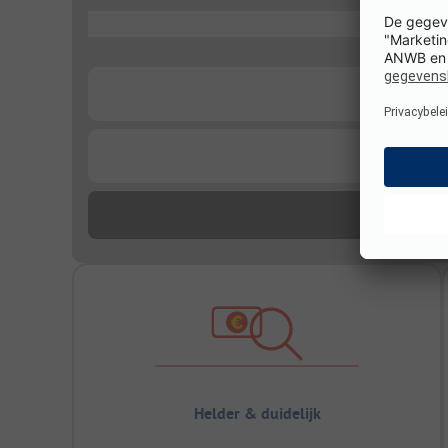
...
...
...
Helder & duidelijk