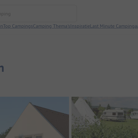
ng
en
Top Campings
Camping Thema's
Inspiratie
Last Minute Campinga
h