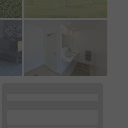
...
...