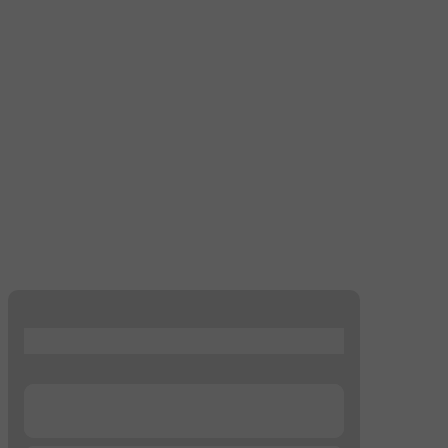
...
...