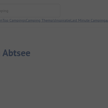
ng
en
Top Campings
Camping Thema's
Inspiratie
Last Minute Campinga
 Abtsee