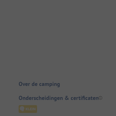
Camping introductie
Over de camping
Onderscheidingen & certificaten