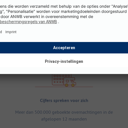
Cijfers spreken voor zich
Meer dan 500.000 geboekte overnachtingen in de
afgelopen 12 maanden