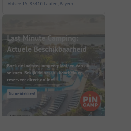
Abtsee 15, 83410 Laufen, Bayern
Last Minute Camping:
Actuele Beschikbaarheid
Boek de laatste kampeerplaatsen van dit
seizoen. Bekijk de beschikbaarheid en
reserveer direct online!
Nu ontdekken!