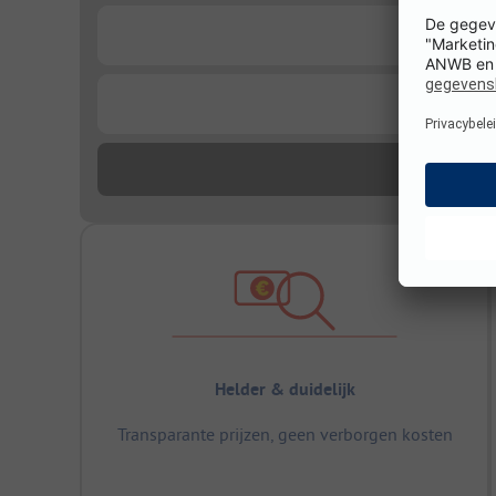
...
...
Helder & duidelijk
Transparante prijzen, geen verborgen kosten