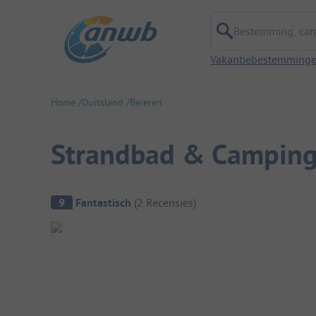
Bestemming, campi
Vakantiebestemming
Home
Duitsland
Beieren
Strandbad & Camping
Camping overzicht
9
Fantastisch
(
2
Recensies
)