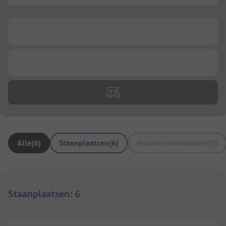
...
...
Alle
(
6
)
Staanplaatsen
(
6
)
Huuraccommodaties
(
0
)
Staanplaatsen
:
6
1/
6