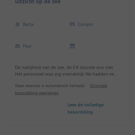
uitzicht op de zee
Berta
Camper
Paar
De nabijheid van de zee, de E4 stoorde ons niet
Het personeel was erg vriendelijk We hadden een
plaats direct aan zee kunnen krijgen maar we
Deze recensie is automatisch vertaald.
Originele
kozen voor plaats 10 tot 15 daar heb je echt een
beoordeling weergeven
heel mooi uitzicht op het water Ook het sanitair is
in orde alles is functioneel en schoon. Wij waren er
Lees de volledige
begin mei. We kunnen de camping aanbevelen
beoordeling