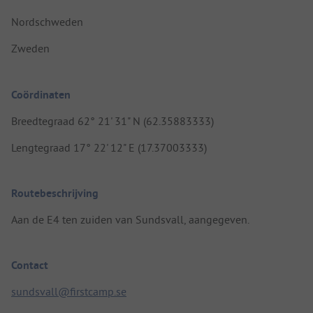
Nordschweden
Zweden
Coördinaten
Breedtegraad 62° 21' 31" N (62.35883333)
Lengtegraad 17° 22' 12" E (17.37003333)
Routebeschrijving
Aan de E4 ten zuiden van Sundsvall, aangegeven.
Contact
sundsvall@firstcamp.se