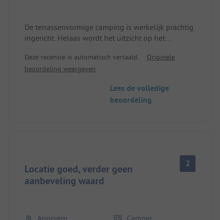
De terrassenvormige camping is werkelijk prachtig
ingericht. Helaas wordt het uitzicht op het
landschap sterk verstoord door de nabijgelegen
Deze recensie is automatisch vertaald.
Originele
aluminiumfabriek, waardoor we besloten om ons
beoordeling weergeven
oorspronkelijke plan om een nacht langer te
blijven niet door te zetten en liever verder te
Lees de volledige
reizen. Ook de E4 is niet te negeren. Door het
beoordeling
geringe verkeer in de nachturen was dit echter
geen groot probleem.
2
Locatie goed, verder geen
aanbeveling waard
Anoniem
Camper