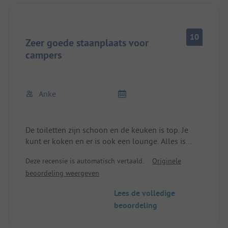
helpt ook niet dat de voorzieningen zeer schoon
waren.
Er is wel WiFi, maar met zeer gemiddelde kwaliteit.
10
Hoewel we slechts vijf plaatsen van de receptie
Zeer goede staanplaats voor
verwijderd stonden, hadden we alleen buiten een
campers
minimale dekking, in de camper ging er helemaal
niets.
Anke
De toiletten zijn schoon en de keuken is top. Je
kunt er koken en er is ook een lounge. Alles is
kindvriendelijk ingericht.
Deze recensie is automatisch vertaald.
Originele
beoordeling weergeven
Lees de volledige
beoordeling