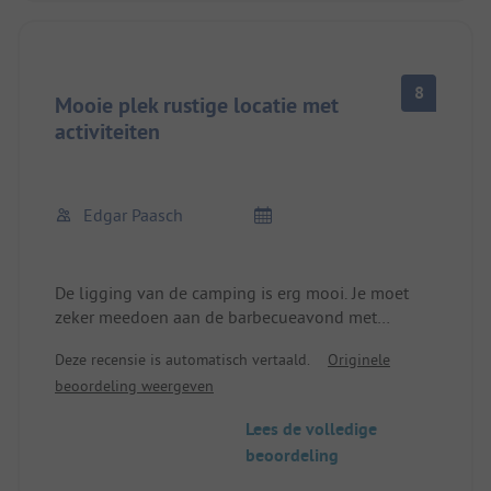
8
Mooie plek rustige locatie met
activiteiten
Edgar Paasch
De ligging van de camping is erg mooi. Je moet
zeker meedoen aan de barbecueavond met
livemuziek. Deze vindt elke donderdag plaats.
Deze recensie is automatisch vertaald.
Originele
Helaas is het sanitair verouderd en de camping is
beoordeling weergeven
met €50 veel te duur voor 2 personen.
Lees de volledige
beoordeling