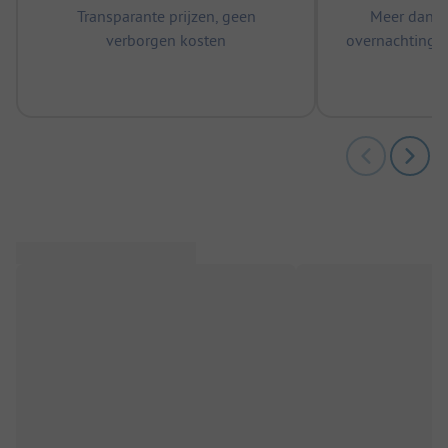
Transparante prijzen, geen
Meer dan 5
verborgen kosten
overnachtingen
m