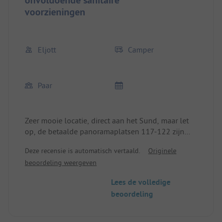
voorzieningen
Eljott
Camper
Paar
Zeer mooie locatie, direct aan het Sund, maar let
op, de betaalde panoramaplatsen 117-122 zijn
hun geld niet waard. Je hebt slechts gedeeltelijk
Deze recensie is automatisch vertaald.
Originele
uitzicht op het Sund en staat bovendien direct aan
beoordeling weergeven
de hoofdingang van het hele terrein.
Een groot minpunt zijn de douches, twee heren
Lees de volledige
douches, waarvan er één al permanent afgesloten
beoordeling
is (waarschijnlijk vanwege het laagseizoen). Soms
wachten drie of vier medecampeerders voor een
vrije douchecabine, dat kan gewoon niet. Het