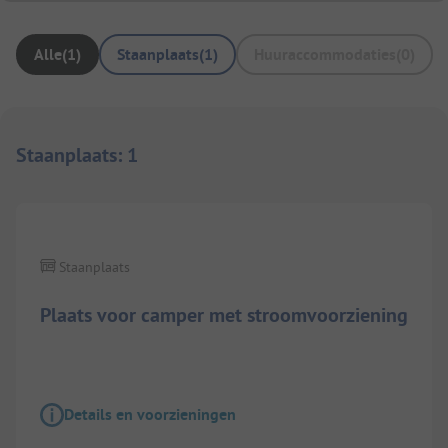
Alle
(
1
)
Staanplaats
(
1
)
Huuraccommodaties
(
0
)
Staanplaats
:
1
1/
7
Staanplaats
Plaats voor camper met stroomvoorziening
Details en voorzieningen