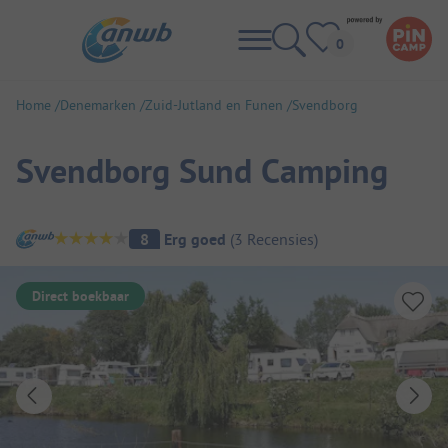
Home
Denemarken
Zuid-Jutland en Funen
Svendborg
Svendborg Sund Camping
Camping overzicht
8
Erg goed
(
3
Recensies
)
Direct boekbaar