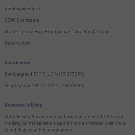
Vindebyørevej 52
5700 Svendborg
Ostsee-Inseln Fyn, Ærø, Tåsinge, Langeland, Thurø
Denemarken
Coördinaten
Breedtegraad 55° 3' 11" N (55.053299)
Lengtegraad 10° 37' 49" E (10.630283)
Routebeschrijving
Volg de weg 9 over de hoge brug over de Sund. Vlak voor
Vindeby bij het eerste kruispunt links en meteen weer links.
Vanaf daar staat het aangegeven.