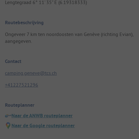
Lengtegraad 6° 11' 35" E (6.19318333)
Routebeschrijving
Ongeveer 7 km ten noordoosten van Genève (richting Evian),
aangegeven.
Contact
camping.geneve@tcs.ch
+41227521296
Routeplanner
Naar de ANWB routeplanner
Naar de Google routeplanner