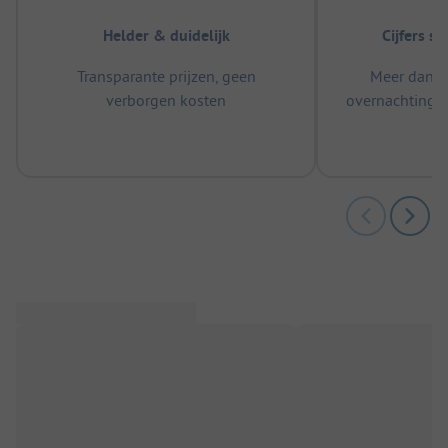
Helder & duidelijk
Cijfers s
Transparante prijzen, geen
Meer dan 5
verborgen kosten
overnachtingen
m