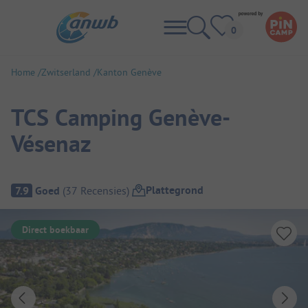
Home
Zwitserland
Kanton Genève
TCS Camping Genève-
Vésenaz
Camping overzicht
Plattegrond
7.9
Goed
(
37
Recensies
)
Direct boekbaar