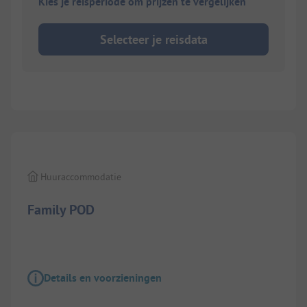
Kies je reisperiode om prijzen te vergelijken
Selecteer je reisdata
1/
7
Huuraccommodatie
Family POD
Details en voorzieningen