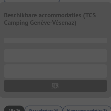
Beschikbare accommodaties
(
TCS
Camping Genève-Vésenaz
)
...
...
...
Alle
(
9
)
Staanplaatsen
(
6
)
Huuraccommodaties
(
3
)