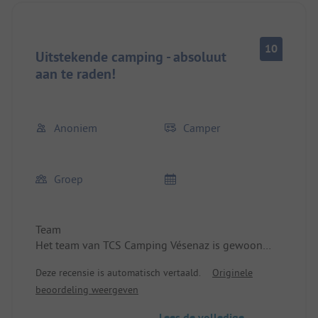
10
Uitstekende camping - absoluut
aan te raden!
Anoniem
Camper
Groep
Team
Het team van TCS Camping Vésenaz is gewoon
geweldig. Alle medewerkers zijn uiterst vriendelijk,
Deze recensie is automatisch vertaald.
Originele
hulpvaardig en professioneel. Je voelt je vanaf het
beoordeling weergeven
eerste moment hartelijk welkom en goed verzorgd.
Vragen of verzoeken worden direct en met een
Lees de volledige