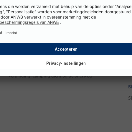
Afmetingen
S
Totale oppervlakte camping: 4 ha
Staanplaatsgrootte: 90 - 110 m²
T
Hoogte boven zeeniveau: 600 m
G
e
Omgeving
A
Dichtstbijzijnde dorpscentrum: Itter (op 2 km)
sp
Openbaar vervoer: (op 50 m)
Verbinding: camping dicht bij de snelweg
B
S