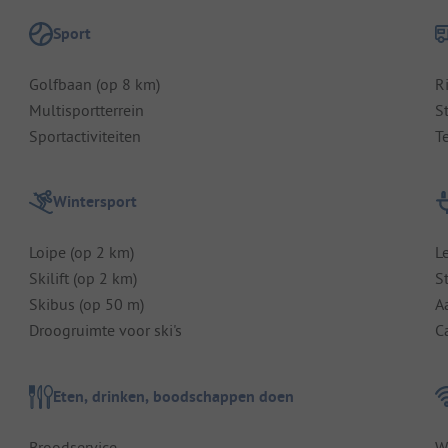
Sport
Golfbaan (op 8 km)
R
Multisportterrein
S
Sportactiviteiten
T
Wintersport
Loipe (op 2 km)
L
Skilift (op 2 km)
S
Skibus (op 50 m)
A
Droogruimte voor ski's
C
Eten, drinken, boodschappen doen
Broodservice
W