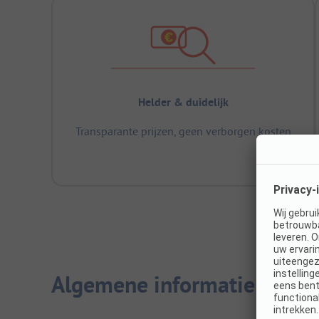
Helder & duidelijk
Transparante prijzen, geen verborgen kosten
Algemene informatie