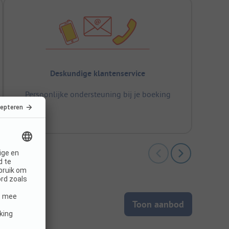
Deskundige klantenservice
Persoonlijke ondersteuning bij je boeking
Toon aanbod