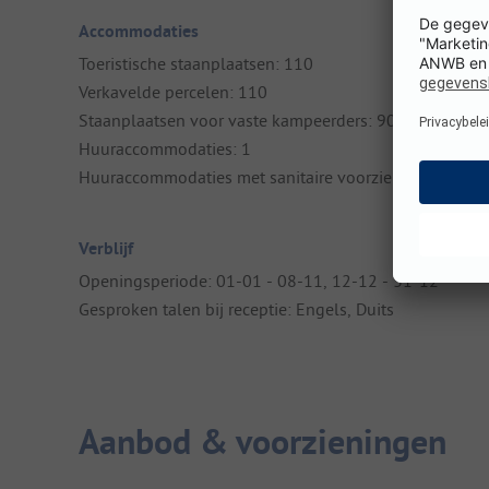
Accommodaties
Toeristische staanplaatsen: 110
Verkavelde percelen: 110
Staanplaatsen voor vaste kampeerders: 90
Huuraccommodaties: 1
Huuraccommodaties met sanitaire voorzieningen: 1
Verblijf
Openingsperiode: 01-01 - 08-11, 12-12 - 31-12
Gesproken talen bij receptie: Engels, Duits
Aanbod & voorzieningen