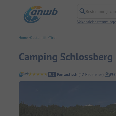
Bestemming, campi
Vakantiebestemming
Home
Oostenrijk
Tirol
Camping Schlossberg I
Camping overzicht
Pla
9.2
Fantastisch
(
42
Recensies
)