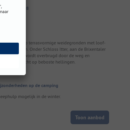
itecode: 44108
errein
ekampeerd op terrasvormige weidegronden met loof-
n naaldbomen. Onder Schloss Itter, aan de Brixentaler
che, die hier wordt overbrugd door de weg en
oorlijn. Uitzicht op beboste hellingen.
ijzonderheden op de camping
leephulp mogelijk in de winter.
Toon aanbod