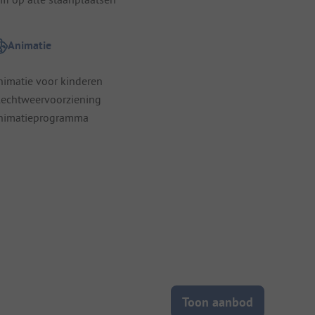
Animatie
nimatie voor kinderen
lechtweervoorziening
nimatieprogramma
Toon aanbod