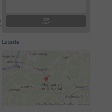
...
9
te
Locatie
-