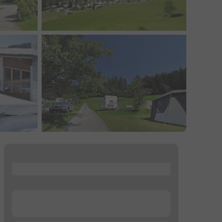
...
...