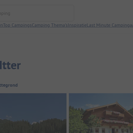
ng
en
Top Campings
Camping Thema's
Inspiratie
Last Minute Campinga
tter
ttegrond