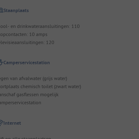
Staanplaats
iool- en drinkwateraansluitingen: 110
topcontacten: 10 amps
elevisieaansluitingen: 120
Camperservicestation
egen van afvalwater (grijs water)
tortplaats chemisch toilet (zwart water)
anschaf gasflessen mogelijk
amperservicestation
Internet
ifi op alle staanplaatsen