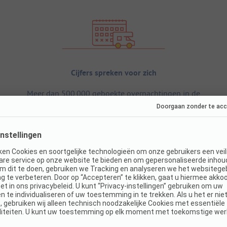
Cijfers spreken voor zich
Meer dan 500.000 geboekte overnachtingen in de
afgelopen 12 maanden