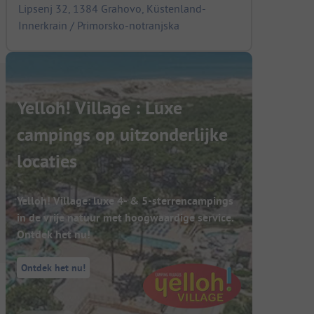
Lipsenj 32, 1384 Grahovo, Küstenland-
Innerkrain / Primorsko-notranjska
Yelloh! Village : Luxe
campings op uitzonderlijke
locaties
Yelloh! Village: luxe 4- & 5-sterrencampings
in de vrije natuur met hoogwaardige service.
Ontdek het nu!
Ontdek het nu!