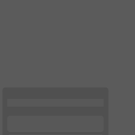
...
...