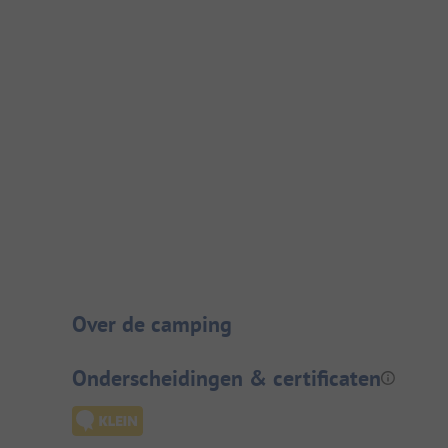
Camping introductie
Over de camping
Onderscheidingen & certificaten