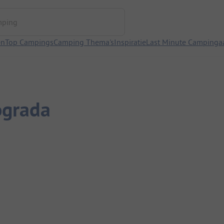
ng
en
Top Campings
Camping Thema's
Inspiratie
Last Minute Campinga
ograda