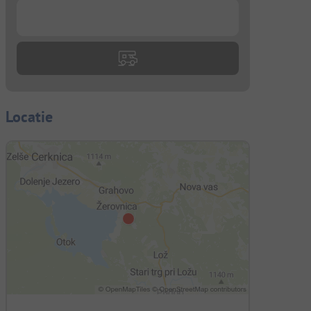
...
Locatie