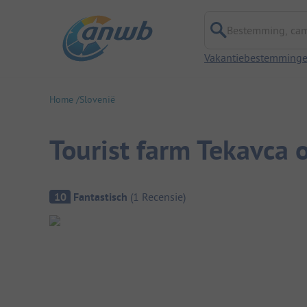
Bestemming, campi
Vakantiebestemming
Home
Slovenië
Tourist farm Tekavca 
Camping overzicht
10
Fantastisch
(
1
Recensie
)