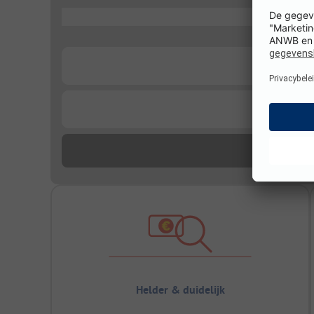
...
...
...
Helder & duidelijk