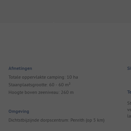
Afmetingen
S
Totale oppervlakte camping: 10 ha
Staanplaatsgrootte: 60 - 60 m²
T
Hoogte boven zeeniveau: 260 m
S
v
Omgeving
l
Dichtstbijzijnde dorpscentrum: Penrith (op 5 km)