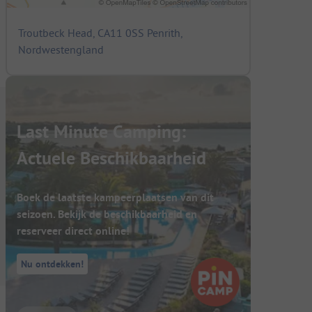
Troutbeck Head, CA11 0SS Penrith,
Nordwestengland
Last Minute Camping:
Actuele Beschikbaarheid
Boek de laatste kampeerplaatsen van dit
seizoen. Bekijk de beschikbaarheid en
reserveer direct online!
Nu ontdekken!