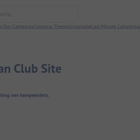
ng
en
Top Campings
Camping Thema's
Inspiratie
Last Minute Campinga
an Club Site
ling van kampeerders.