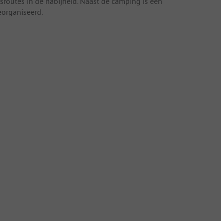
tsroutes in de nabijheid. Naast de camping is een
eorganiseerd.