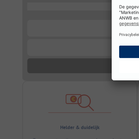
...
...
...
Helder & duidelijk