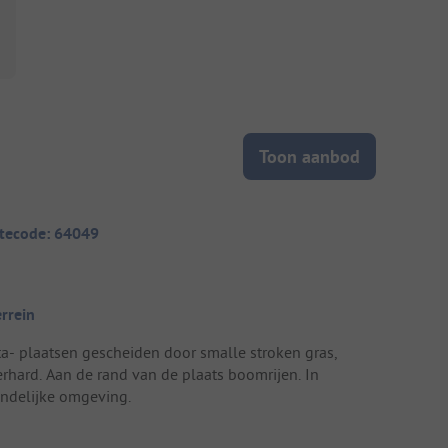
Toon aanbod
itecode: 64049
errein
ta- plaatsen gescheiden door smalle stroken gras,
erhard. Aan de rand van de plaats boomrijen. In
andelijke omgeving.