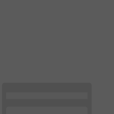
...
...