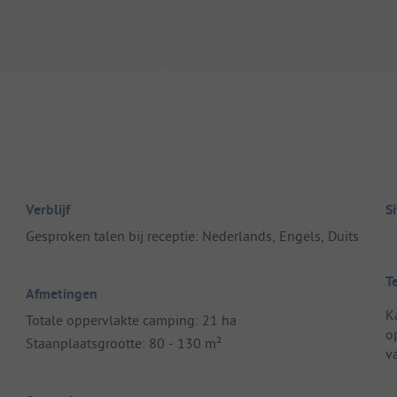
Verblijf
S
Gesproken talen bij receptie: Nederlands, Engels, Duits
T
Afmetingen
K
Totale oppervlakte camping: 21 ha
o
Staanplaatsgrootte: 80 - 130 m²
v