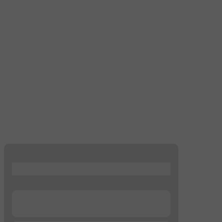
...
...