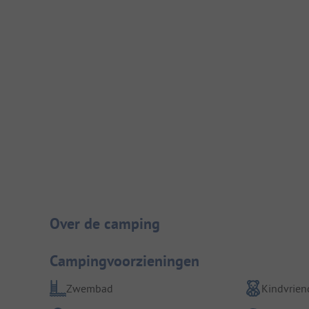
Camping introductie
Over de camping
Campingvoorzieningen
Zwembad
Kindvriend