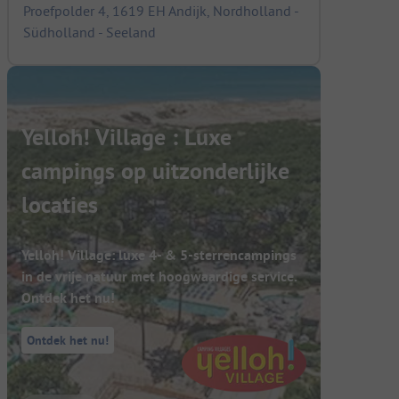
Proefpolder 4, 1619 EH Andijk, Nordholland -
Südholland - Seeland
Yelloh! Village : Luxe
campings op uitzonderlijke
locaties
Yelloh! Village: luxe 4- & 5-sterrencampings
in de vrije natuur met hoogwaardige service.
Ontdek het nu!
Ontdek het nu!