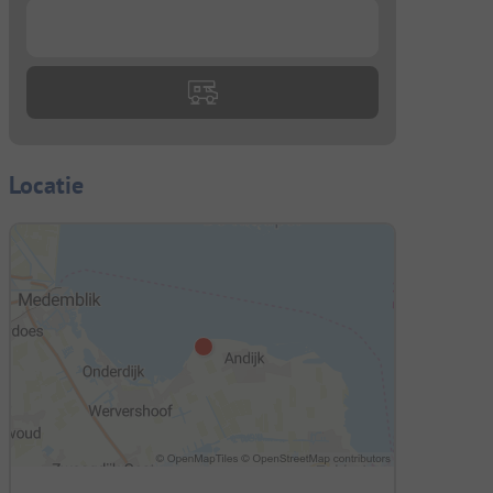
...
Locatie