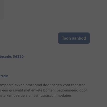
Toon aanbod
itecode: 56330
errein
ampeerplekken omzoomd door hagen voor toeristen
p een grasveld met enkele bomen. Gedomineerd door
aste kampeerders en verhuuraccommodaties.