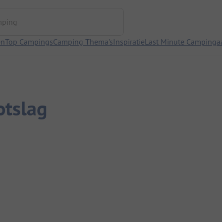
ng
en
Top Campings
Camping Thema's
Inspiratie
Last Minute Campinga
otslag