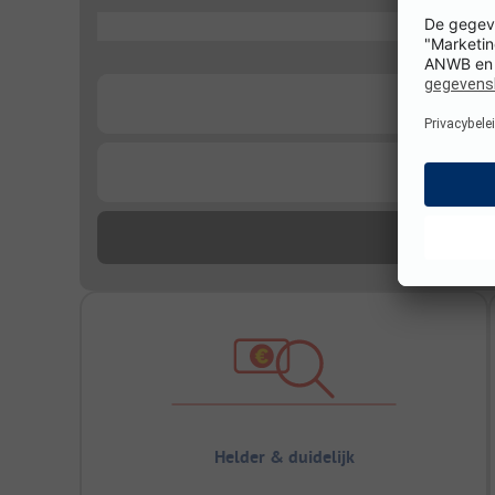
...
...
...
Helder & duidelijk