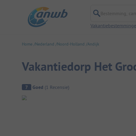
Bestemming, campi
Vakantiebestemming
Home
Nederland
Noord-Holland
Andijk
Vakantiedorp Het Gro
Camping overzicht
7
Goed
(
1
Recensie
)