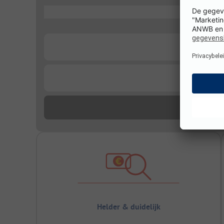
...
...
...
Helder & duidelijk