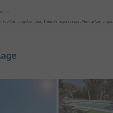
ng
en
Top Campings
Camping Thema's
Inspiratie
Last Minute Campinga
lage