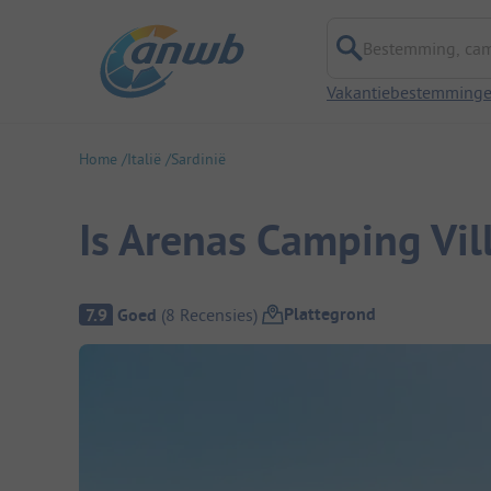
Bestemming, campi
Vakantiebestemming
Home
Italië
Sardinië
Is Arenas Camping Vil
Camping overzicht
Plattegrond
7.9
Goed
(
8
Recensies
)