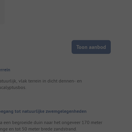
Toon aanbod
errein
tuurlijk, vlak terrein in dicht dennen- en
ucalyptusbos.
oegang tot natuurlijke zwemgelegenheden
ia een begroeide duin naar het ongeveer 170 meter
ange en tot 50 meter brede zandstrand.