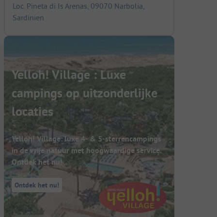
Loc. Pineta di Is Arenas, 09070 Narbolia,
Sardinien
Yelloh! Village : Luxe
campings op uitzonderlijke
locaties
Yelloh! Village: luxe 4- & 5-sterrencampings
in de vrije natuur met hoogwaardige service.
Ontdek het nu!
Ontdek het nu!