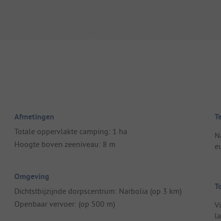
Afmetingen
T
Totale oppervlakte camping: 1 ha
Na
Hoogte boven zeeniveau: 8 m
e
Omgeving
T
Dichtstbijzijnde dorpscentrum: Narbolia (op 3 km)
Openbaar vervoer: (op 500 m)
V
l