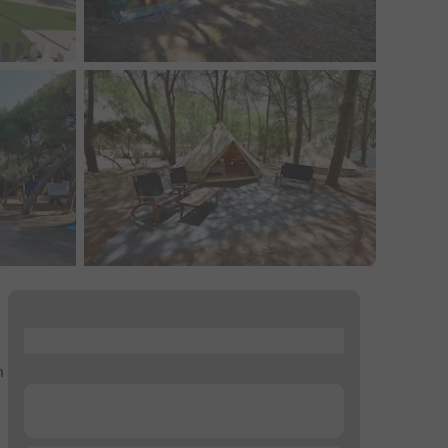
...
n
...