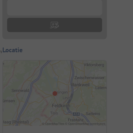
...
Locatie
n