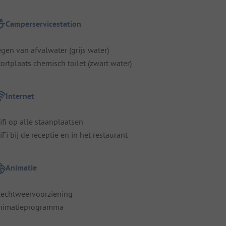
Camperservicestation
egen van afvalwater (grijs water)
tortplaats chemisch toilet (zwart water)
Internet
ifi op alle staanplaatsen
Fi bij de receptie en in het restaurant
Animatie
lechtweervoorziening
nimatieprogramma