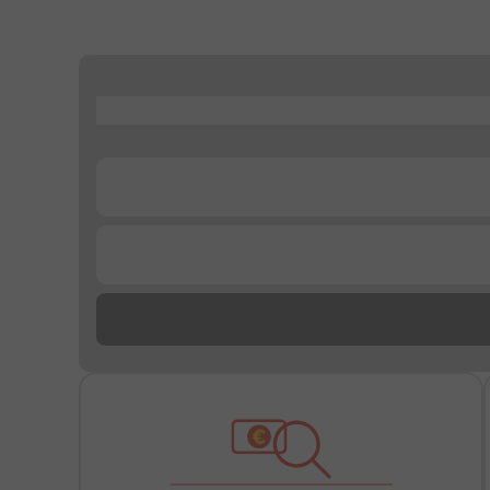
...
...
...