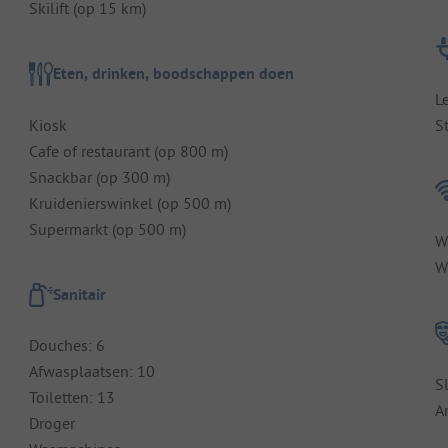
Skilift (op 15 km)
Eten, drinken, boodschappen doen
L
Kiosk
S
Cafe of restaurant (op 800 m)
Snackbar (op 300 m)
Kruidenierswinkel (op 500 m)
Supermarkt (op 500 m)
W
Wi
Sanitair
Douches: 6
Afwasplaatsen: 10
S
Toiletten: 13
A
Droger