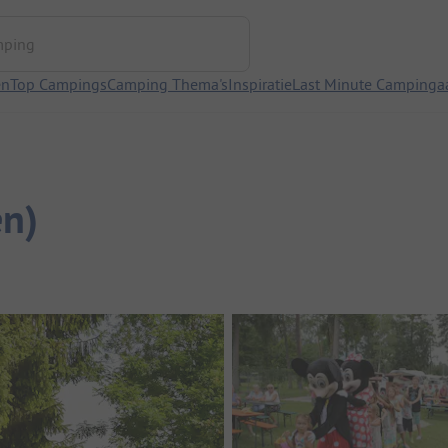
ng
en
Top Campings
Camping Thema's
Inspiratie
Last Minute Campinga
en)