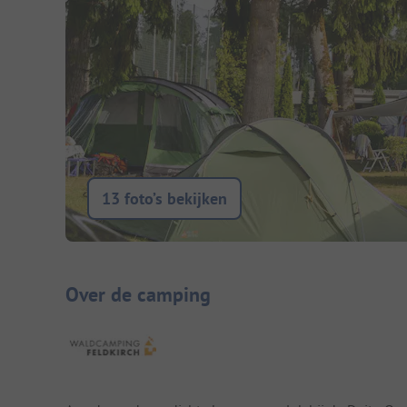
13 foto’s bekijken
Camping introductie
Over de camping