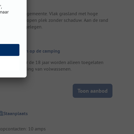
errein
ocatie van de gemeente. Vlak grasland met hoge
omen en een open plek zonder schaduw. Aan de rand
an de plaats gelegen.
ijzonderheden op de camping
ongeren onder de 18 jaar worden alleen toegelaten
nder begeleiding van volwassenen.
Toon aanbod
Staanplaats
topcontacten: 10 amps