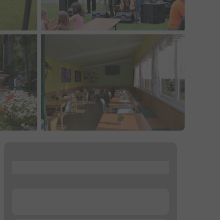
...
...