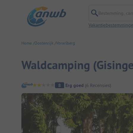
Bestemming, campi
Vakantiebestemming
Home
Oostenrijk
Vorarlberg
Waldcamping (Gising
Camping overzicht
8
Erg goed
(
6
Recensies
)