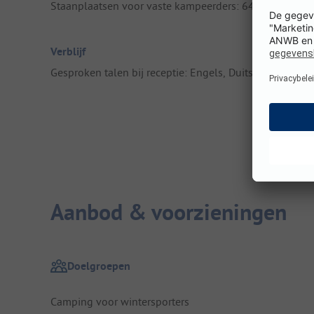
Staanplaatsen voor vaste kampeerders: 64
Verblijf
Gesproken talen bij receptie: Engels, Duits
Aanbod & voorzieningen
Doelgroepen
Camping voor wintersporters