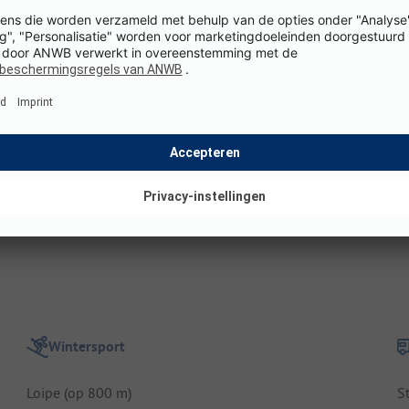
T
Hoogte boven zeeniveau: 460 m
L
b
Omgeving
v
Dichtstbijzijnde stad: Feldkirch
Dichtstbijzijnde dorpscentrum: Gisingen (op 2.5 km)
Openbaar vervoer: (op 300 m)
B
Verbinding: camping dicht bij de snelweg
J
o
Wintersport
Loipe (op 800 m)
S