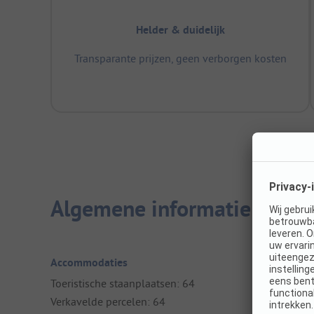
Helder & duidelijk
Transparante prijzen, geen verborgen kosten
Algemene informatie
Accommodaties
Toeristische staanplaatsen: 64
Verkavelde percelen: 64