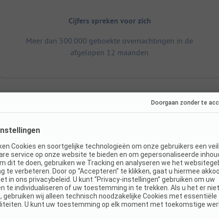
Cijfers spreken voor zich
Meer dan 500.000 geboekte overnachtingen in de
afgelopen 12 maanden
Afmetingen
S
Totale oppervlakte camping: 3 ha
Staanplaatsgrootte: 70 - 120 m²