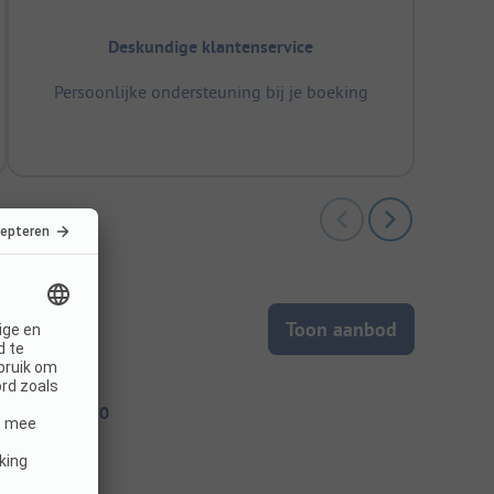
Deskundige klantenservice
Persoonlijke ondersteuning bij je boeking
Toon aanbod
itecode: 32630