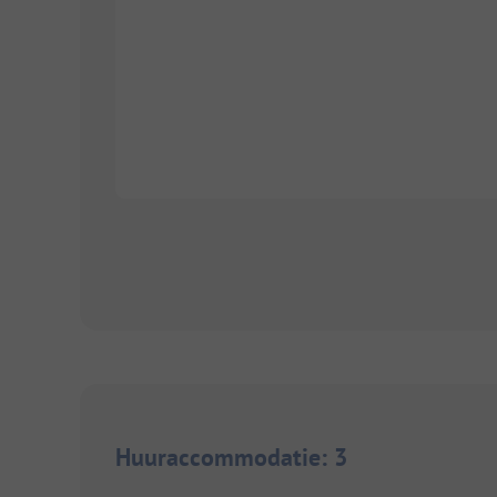
Huuraccommodatie
:
3
1/
7