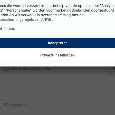
Staanplaats
Kampeerplaats ZELTWIESE (autovrij)
Honden toegestaan
WiFi
K
Details en voorzieningen
Staanplaats