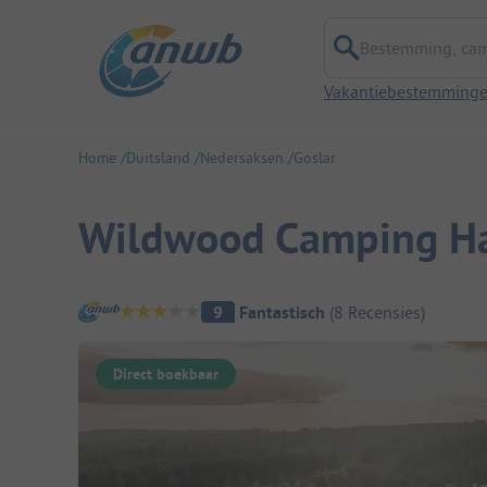
Bestemming, campi
Vakantiebestemming
Home
Duitsland
Nedersaksen
Goslar
Wildwood Camping H
Camping overzicht
9
Fantastisch
(
8
Recensies
)
Direct boekbaar