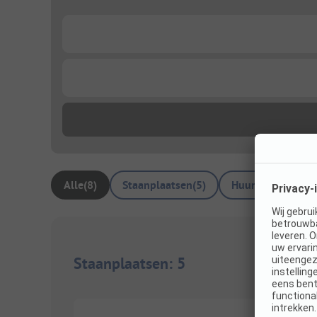
...
...
Alle
(
8
)
Staanplaatsen
(
5
)
Huuraccommodat
Staanplaatsen
:
5
1/
4