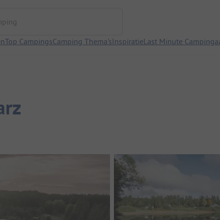
ng
en
Top Campings
Camping Thema's
Inspiratie
Last Minute Campinga
arz