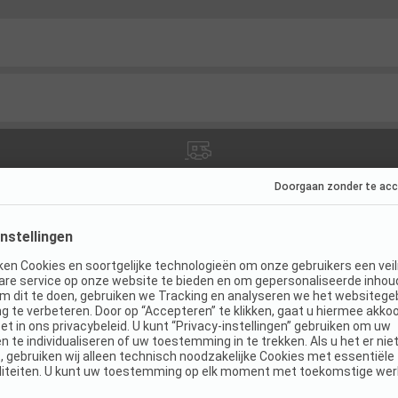
ies
(
3
)