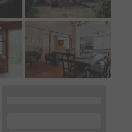
...
...