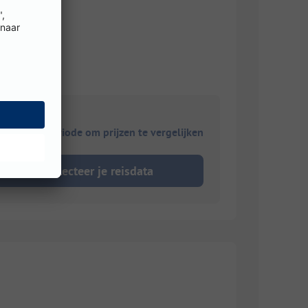
ies je reisperiode om prijzen te vergelijken
Selecteer je reisdata