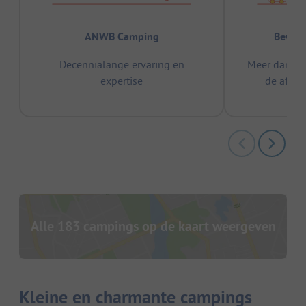
ANWB Camping
Bewez
Decennialange ervaring en
Meer dan 15
expertise
de afge
Alle 183 campings op de kaart weergeven
Kleine en charmante campings