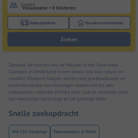
Gasten
Staanplaatsen
Huuraccommodaties
Gebruik de filterknop staanplaatsen om te zoeken na
Gebruik de filterk
Zoeken
Zeeland, de bossen van de Veluwe of het IJsselmeer.
Glampen in Nederland is een ideale mix van natuur en
comfort. Moderne lodges, tenten met privébadkamer en
kindvriendelijke voorzieningen maken het tot een
ontspannen vakantie dichtbij huis. Laat je verrassen door
het veelzijdige landschap en de gastvrije sfeer.
Snelle zoekopdracht
Alle 183 Campings
Staanplaatsen & filters