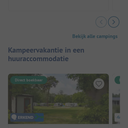
Bekijk alle campings
Kampeervakantie in een
huuraccommodatie
Direct boekbaar
Dire