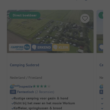
Direct boekbaar
Dire
Camping Sudersé
Campi
Nederland / Friesland
Nederl
Inspectie
I
Fantastisch
(
2
Recensies
)
E
10
8.4
Rustige camping voor gezin & hond
Klei
Dicht bij het meer en het mooie Workum
Spee
Koffiekar, springkussen & brood
Hond