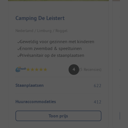
Cam
Camping De Leistert
Nede
Nederland / Limburg / Roggel
R
Geweldig voor gezinnen met kinderen
B
Enorm zwembad & speeltuinen
W
Privésanitair op de staanplaatsen
4
(5 Recensies)
Staanplaatsen
622
Sta
Huuraccommodaties
412
Huu
Toon prijs