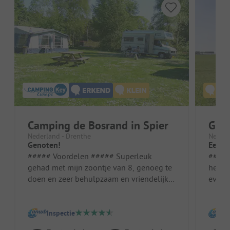
Camping de Bosrand in Spier
Gla
Nederland - Drenthe
Nederl
Genoten!
Eenvo
##### Voordelen ##### Superleuk
##### Voo
gehad met mijn zoontje van 8, genoeg te
het h
doen en zeer behulpzaam en vriendelijk!
even 
Standplaats/Huuraccommodatie: Mooie ...
we he
Inspectie