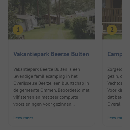
Vakantiepark Beerze Bulten
Camping 
Vakantiepark Beerze Bulten is een
Zorgeloos 
levendige familiecamping in het
gezin, daar
Overijsselse Beerze, een buurtschap in
Vechtdal in
de gemeente Ommen. Beoordeeld met
Voor kinder
vijf sterren en met zeer complete
dat beteken
voorzieningen voor gezinnen...
Overal is aa
Lees meer
Lees meer