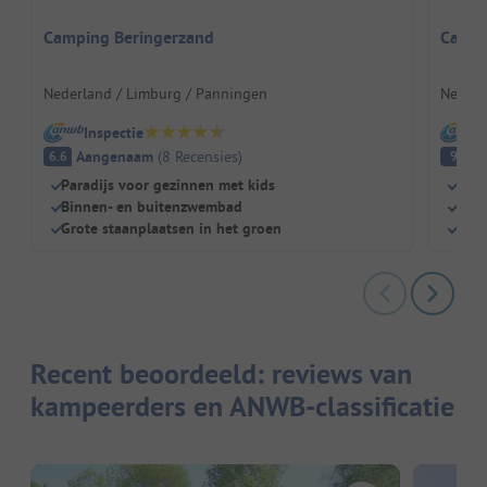
Camping Beringerzand
Campi
Nederland / Limburg / Panningen
Nederl
Inspectie
I
Aangenaam
(
8
Recensies
)
E
6.6
9
Paradijs voor gezinnen met kids
Perf
Binnen- en buitenzwembad
Gro
Grote staanplaatsen in het groen
Mode
Recent beoordeeld: reviews van
kampeerders en ANWB-classificatie