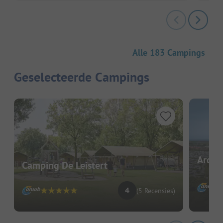
Alle 183 Campings
Geselecteerde Campings
Ardoe
Camping De Leistert
4
(5 Recensies)