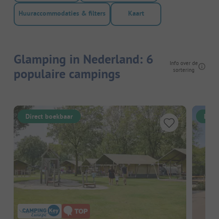
Huuraccommodaties & filters
Kaart
Glamping in Nederland: 6
Info over de
populaire campings
sortering
Direct boekbaar
Dire