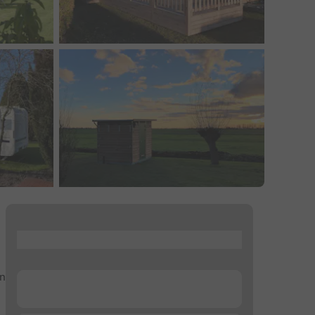
...
en
...