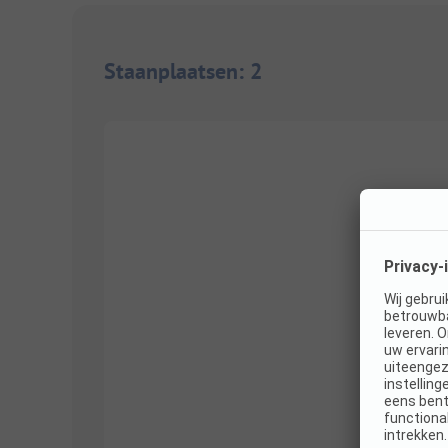
Staanplaatsen
:
2
1/
10