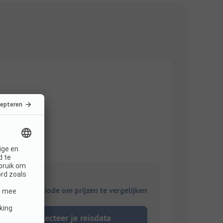
ies je reisperiode om prijzen te vergelijken
Selecteer je reisdata