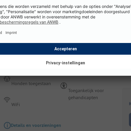
Details en voorzieningen
Staanplaats
Comfortplaatsen met prive sanitair
Honden toegestaan
Toegankelijk voor
gehandicapten
K
WiFi
Details en voorzieningen