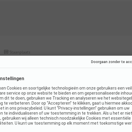
Staanplaats
Comfortplaats
Honden toegestaan
Toegankelijk voor
gehandicapten
K
WiFi