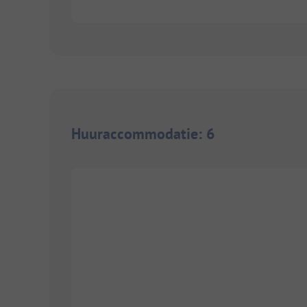
Huuraccommodatie
:
6
1/
8