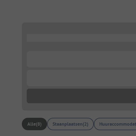
...
...
...
Alle
(
8
)
Staanplaatsen
(
2
)
Huuraccommodat