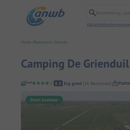
Bestemming, campi
Vakantiebestemming
Home
Nederland
Utrecht
Camping De Grienduil
Camping overzicht
Platt
8.8
Erg goed
(
36
Recensies
)
Direct boekbaar