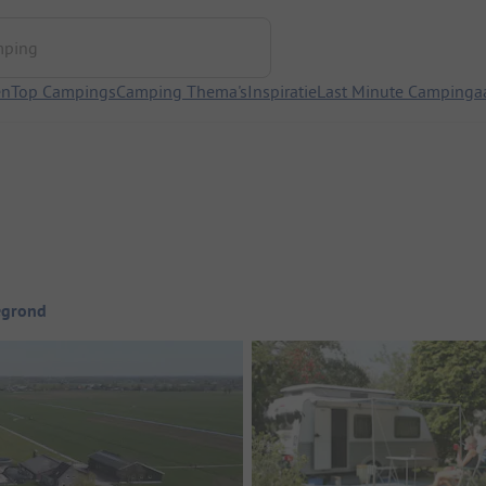
ng
en
Top Campings
Camping Thema's
Inspiratie
Last Minute Campinga
egrond