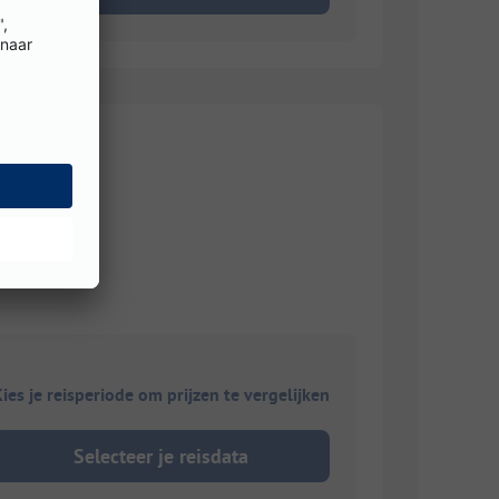
ies je reisperiode om prijzen te vergelijken
Selecteer je reisdata