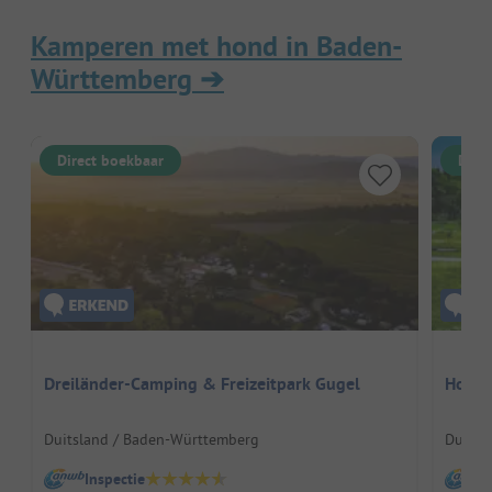
Kamperen met hond in Baden-
Württemberg
➔
Direct boekbaar
Dire
Dreiländer-Camping & Freizeitpark Gugel
Hofgu
Duitsland / Baden-Württemberg
Duitsl
Inspectie
I