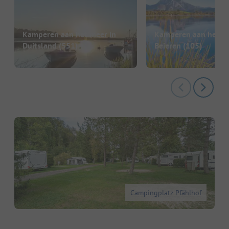
Kamperen aan het meer in
Kamperen aan het me
Duitsland
(551)
Beieren
(105)
Campingplatz Pfählhof