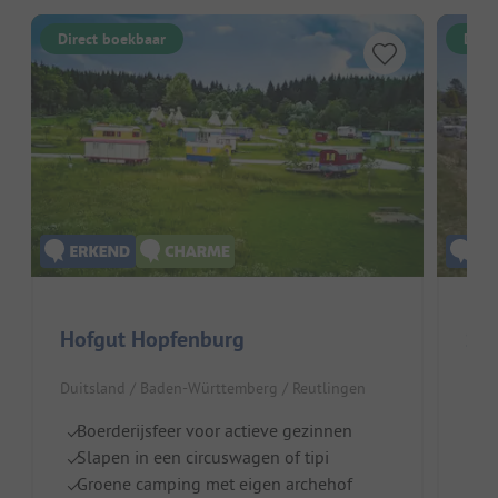
Direct boekbaar
Dire
Hofgut Hopfenburg
Son
Duitsland / Baden-Württemberg / Reutlingen
Duit
Boerderijsfeer voor actieve gezinnen
I
Slapen in een circuswagen of tipi
M
Groene camping met eigen archehof
Pr