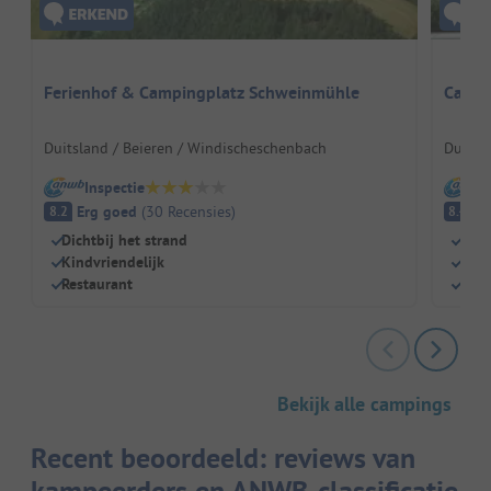
Ferienhof & Campingplatz Schweinmühle
Campi
Duitsland / Beieren / Windischeschenbach
Duitsl
Inspectie
I
Erg goed
(
30
Recensies
)
E
8.2
8.4
Dichtbij het strand
Gewe
Kindvriendelijk
Puur
Restaurant
Groo
Bekijk alle campings
Recent beoordeeld: reviews van
kampeerders en ANWB-classificatie