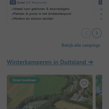
Goed
(
64
Recensies
)
E
7.8
8.1
Ideaal voor gezinnen & doorreizigers
Boer
Palmen & pools in het drielandenpunt
Slap
Modern en schoon sanitair
Groe
Bekijk alle campings
Winterkamperen in Duitsland
➔
Direct boekbaar
Dire