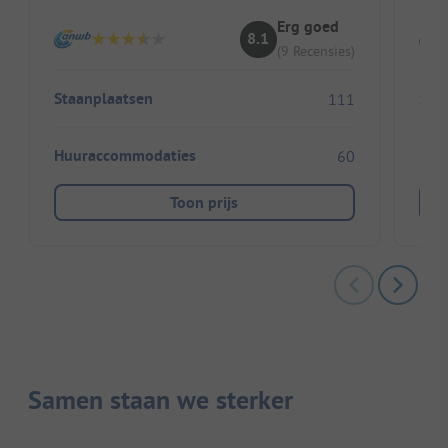
Erg goed
8.1
(9 Recensies)
Staanplaatsen
Sta
111
Huuraccommodaties
Huu
60
Toon prijs
Samen staan we sterker