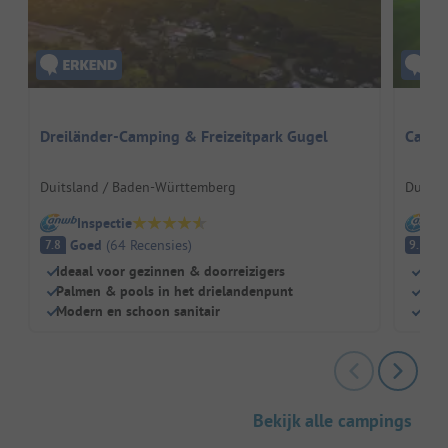
Dreiländer-Camping & Freizeitpark Gugel
Campi
Duitsland / Baden-Württemberg
Duitsl
Inspectie
I
Goed
(
64
Recensies
)
Fa
7.8
9.3
Ideaal voor gezinnen & doorreizigers
Prac
Palmen & pools in het drielandenpunt
Ver
Modern en schoon sanitair
Idea
Bekijk alle campings