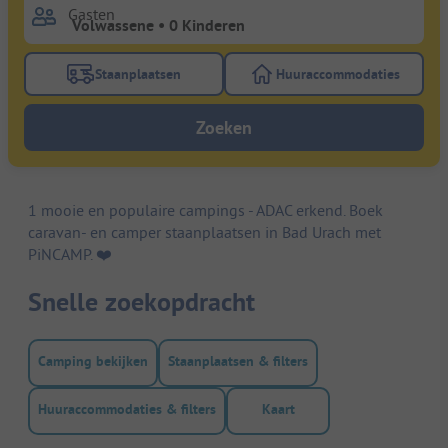
Gasten
Staanplaatsen
Huuraccommodaties
Gebruik de filterknop staanplaatsen om te zoeken na
Gebruik de filterk
Zoeken
1 mooie en populaire campings - ADAC erkend. Boek
caravan- en camper staanplaatsen in Bad Urach met
PiNCAMP. ❤️️
Snelle zoekopdracht
Camping bekijken
Staanplaatsen & filters
Huuraccommodaties & filters
Kaart