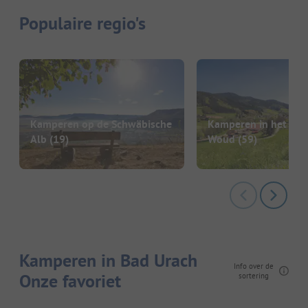
Populaire regio's
Kamperen op de Schwäbische
Kamperen in het Zwa
Alb
(19)
Woud
(59)
Kamperen in Bad Urach
Info over de
Onze favoriet
sortering