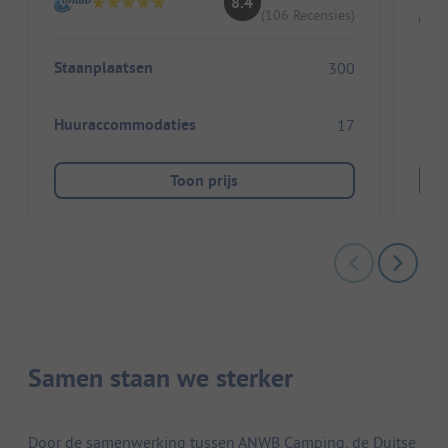
8.4
(106 Recensies)
Staanplaatsen
300
Sta
Huuraccommodaties
17
Huu
Toon prijs
Samen staan we sterker
Door de samenwerking tussen ANWB Camping, de Duitse