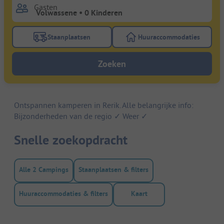
Gasten
Staanplaatsen
Huuraccommodaties
Gebruik de filterknop staanplaatsen om te zoeken na
Gebruik de filterk
Zoeken
Ontspannen kamperen in Rerik. Alle belangrijke info:
Bijzonderheden van de regio ✓ Weer ✓
Snelle zoekopdracht
Alle 2 Campings
Staanplaatsen & filters
Huuraccommodaties & filters
Kaart