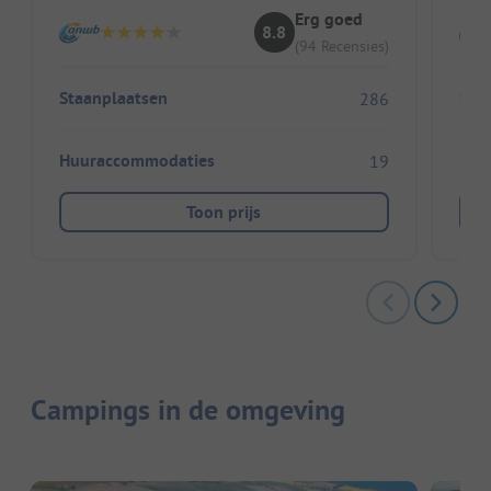
Erg goed
8.8
(94 Recensies)
Staanplaatsen
Sta
286
Huuraccommodaties
Huu
19
Toon prijs
Campings in de omgeving