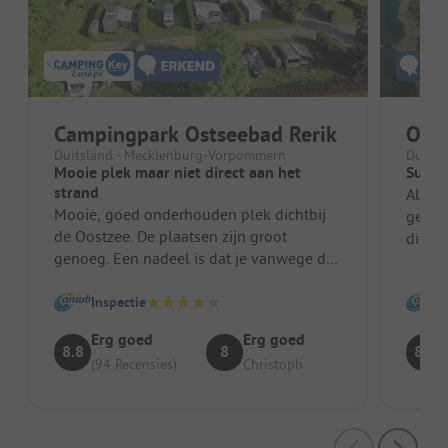
Campingpark Ostseebad Rerik
Osts
Duitsland - Mecklenburg-Vorpommern
Duitsl
Mooie plek maar niet direct aan het
Super
strand
Al met
Mooie, goed onderhouden plek dichtbij
gezin
de Oostzee. De plaatsen zijn groot
die zi
genoeg. Een nadeel is dat je vanwege de
voor k
bomen niet overal satellietontvangst...
Inspectie
Erg goed
Erg goed
8.8
8
8.8
(94 Recensies)
Christoph