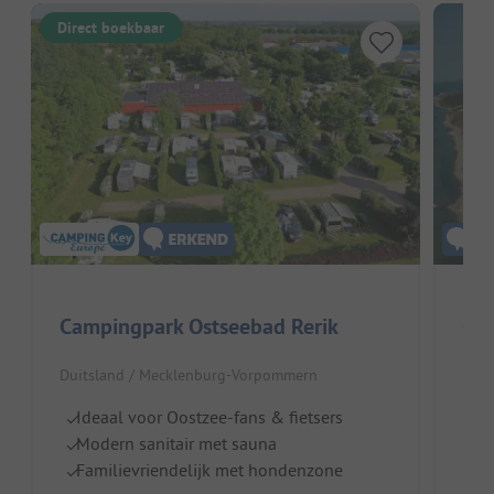
Direct boekbaar
Campingpark Ostseebad Rerik
Ost
Duitsland / Mecklenburg-Vorpommern
Duit
Ideaal voor Oostzee-fans & fietsers
Di
Modern sanitair met sauna
Ki
Familievriendelijk met hondenzone
R