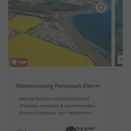
Dire
Ostseecamping Ferienpark Zierow
Duit
Aan de Oostzee met hondenstrand
Overdekt zwembad & kinderboerderij
Sc
Prima uitvalsbasis voor fietstochten
To
Ve
Erg goed