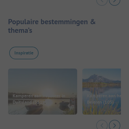
Populaire bestemmingen &
thema’s
Inspiratie
Kamperen aan het meer in
Kamperen aan het me
Duitsland
(551)
Beieren
(105)