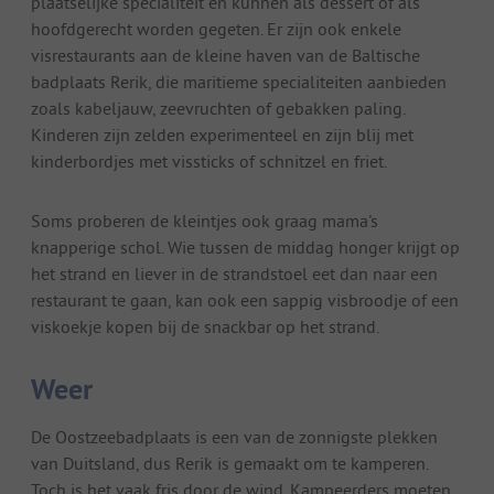
plaatselijke specialiteit en kunnen als dessert of als
hoofdgerecht worden gegeten. Er zijn ook enkele
visrestaurants aan de kleine haven van de Baltische
badplaats Rerik, die maritieme specialiteiten aanbieden
zoals kabeljauw, zeevruchten of gebakken paling.
Kinderen zijn zelden experimenteel en zijn blij met
kinderbordjes met vissticks of schnitzel en friet.
Soms proberen de kleintjes ook graag mama's
knapperige schol. Wie tussen de middag honger krijgt op
het strand en liever in de strandstoel eet dan naar een
restaurant te gaan, kan ook een sappig visbroodje of een
viskoekje kopen bij de snackbar op het strand.
Weer
De Oostzeebadplaats is een van de zonnigste plekken
van Duitsland, dus Rerik is gemaakt om te kamperen.
Toch is het vaak fris door de wind. Kampeerders moeten