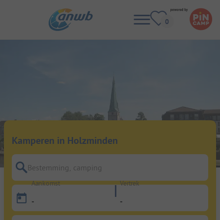
Kamperen in Holzminden
Bestemming, camping
Aankomst
Vertrek
-
-