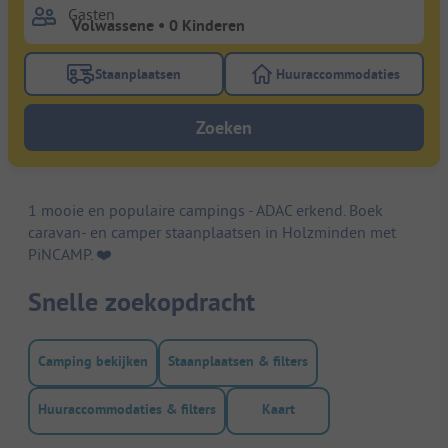
Gasten
Staanplaatsen
Huuraccommodaties
Gebruik de filterknop staanplaatsen om te zoeken na
Gebruik de filterk
Zoeken
1 mooie en populaire campings - ADAC erkend. Boek
caravan- en camper staanplaatsen in Holzminden met
PiNCAMP. ❤️️
Snelle zoekopdracht
Camping bekijken
Staanplaatsen & filters
Huuraccommodaties & filters
Kaart