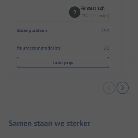
R
Fantastisch
9
(792 Recensies)
Staanplaatsen
450
Sta
Huuraccommodaties
20
Toon prijs
Samen staan we sterker