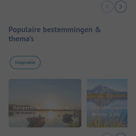
Populaire bestemmingen &
thema’s
Inspiratie
Kamperen aan het meer in
Kamperen aan het me
Duitsland
(551)
Beieren
(105)