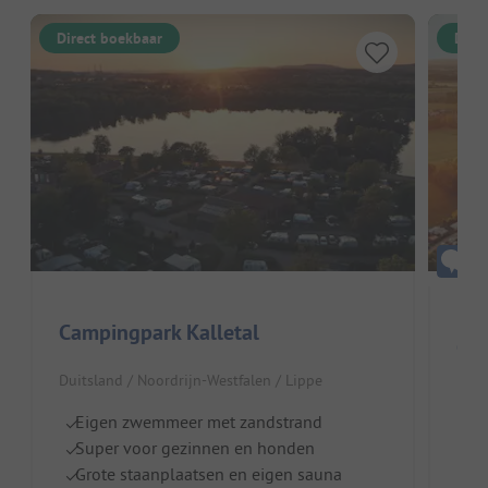
Direct boekbaar
Dire
Campingpark Kalletal
Ca
Duitsland / Noordrijn-Westfalen / Lippe
Duit
Eigen zwemmeer met zandstrand
I
Super voor gezinnen en honden
Z
Grote staanplaatsen en eigen sauna