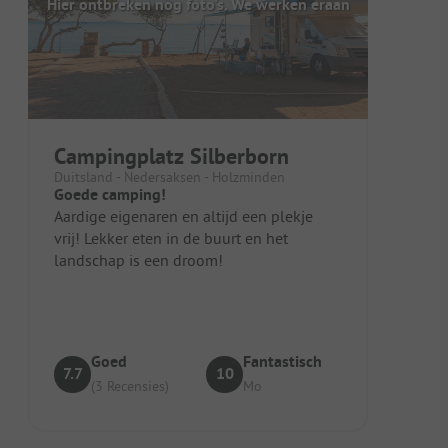
Hier ontbreken nog foto's. We werken eraan
Campingplatz Silberborn
Duitsland - Nedersaksen - Holzminden
Goede camping!
Aardige eigenaren en altijd een plekje
vrij! Lekker eten in de buurt en het
landschap is een droom!
Goed
Fantastisch
7.7
10
(3 Recensies)
Mo