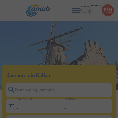
Kamperen in Kalkar
Bestemming, camping
Aankomst
Vertrek
-
-