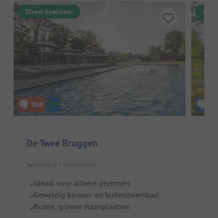
Direct boekbaar
Dire
De Twee Bruggen
Cam
Nederland / Gelderland
Nede
Ideaal voor actieve gezinnen
I
Geweldig binnen- en buitenzwembad
B
Ruime, groene staanplaatsen
M