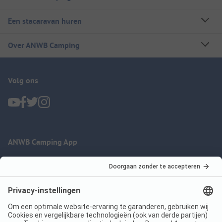
Een stacaravan huren
Over ANWB Camping
Volg ons
ANWB Camping App
nu gratis gebruiken