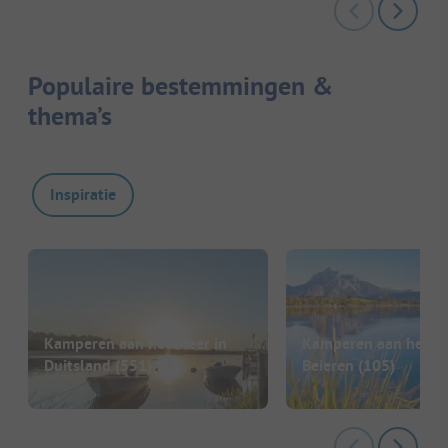
Populaire bestemmingen &
thema’s
Inspiratie
Kamperen aan het meer in
Kamperen aan het me
Duitsland
(551)
Beieren
(105)