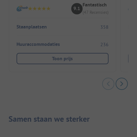
Fantastisch
9.1
(47 Recensies)
Staanplaatsen
Sta
358
Huuraccommodaties
Huu
236
Toon prijs
Samen staan we sterker