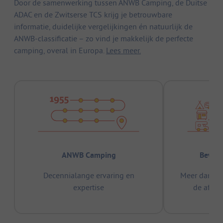
Door de samenwerking tussen ANWB Camping, de Duitse
ADAC en de Zwitserse TCS krijg je betrouwbare
informatie, duidelijke vergelijkingen én natuurlijk de
ANWB-classificatie – zo vind je makkelijk de perfecte
camping, overal in Europa.
Lees meer.
ANWB Camping
Bewez
Decennialange ervaring en
Meer dan 15
expertise
de afge