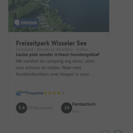
Freizeitpark Wisseler See
Duitsland - Noordrijn-Westfalen - Kalkar
Leuke plek zonder irritant hondengeblaf
We vonden de camping erg mooi, alles
was schoon en netjes. Waar veel
hondenbezitters over klagen is voor
reizigers zonder hond juist heel prettig,
wa...
Inspectie
Fantastisch
5.6
10
(59 Recensies)
Miri