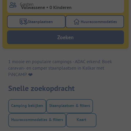
Gasten
Staanplaatsen
Huuraccommodaties
Gebruik de filterknop staanplaatsen om te zoeken na
Gebruik de filterk
Zoeken
1 mooie en populaire campings - ADAC erkend. Boek
caravan- en camper staanplaatsen in Kalkar met
PiNCAMP. ❤️️
Snelle zoekopdracht
Camping bekijken
Staanplaatsen & filters
Huuraccommodaties & filters
Kaart