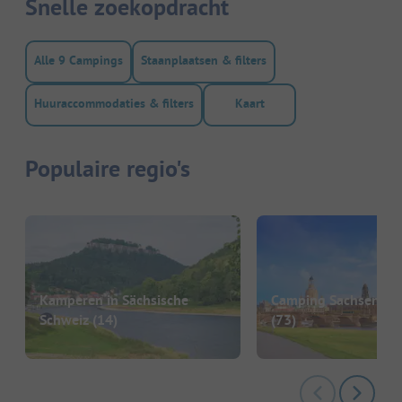
Snelle zoekopdracht
Alle 9 Campings
Staanplaatsen & filters
Huuraccommodaties & filters
Kaart
Populaire regio's
Kamperen in Sächsische
Camping Sachsen (Sa
Schweiz
(14)
(73)