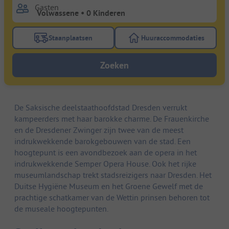
Gasten
Staanplaatsen
Huuraccommodaties
Gebruik de filterknop staanplaatsen om te zoeken na
Gebruik de filterk
Zoeken
De Saksische deelstaathoofdstad Dresden verrukt
kampeerders met haar barokke charme. De Frauenkirche
en de Dresdener Zwinger zijn twee van de meest
indrukwekkende barokgebouwen van de stad. Een
hoogtepunt is een avondbezoek aan de opera in het
indrukwekkende Semper Opera House. Ook het rijke
museumlandschap trekt stadsreizigers naar Dresden. Het
Duitse Hygiëne Museum en het Groene Gewelf met de
prachtige schatkamer van de Wettin prinsen behoren tot
de museale hoogtepunten.