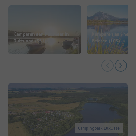
Kamperen aan het meer in
Kamperen aan het me
Duitsland
(551)
Beieren
(105)
Campingpark LuxOase