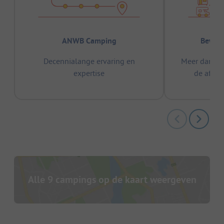
ANWB Camping
Bewez
Decennialange ervaring en
Meer dan 15
expertise
de afge
Alle 9 campings op de kaart weergeven