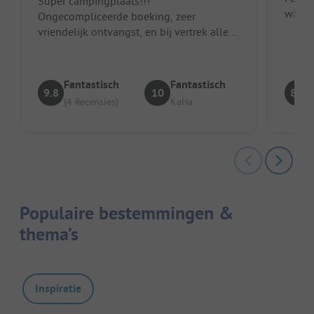
Super campingplaats!!!
winkel
Ongecompliceerde boeking, zeer
Broodj
vriendelijk ontvangst, en bij vertrek alles
heel soepel. De nieuwe sanitairgebouwen
zijn heel m...
Fantastisch
Fantastisch
9.8
10
8.7
(4 Recensies)
KaHa
Populaire bestemmingen &
thema’s
Inspiratie