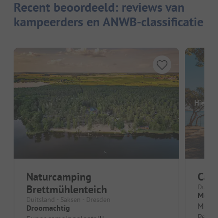
Recent beoordeeld: reviews van
kampeerders en ANWB-classificatie
Hier o
Naturcamping
Cam
Brettmühlenteich
Duitsl
Mooie
Duitsland - Saksen - Dresden
Mooie 
Droomachtig
Person