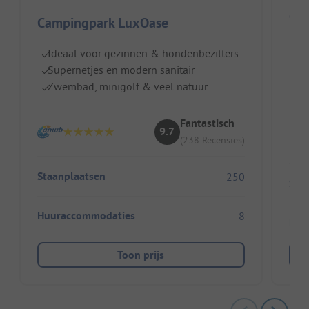
Cam
Campingpark LuxOase
Duit
Ideaal voor gezinnen & hondenbezitters
Supernetjes en modern sanitair
Pe
Zwembad, minigolf & veel natuur
Ru
S
Fantastisch
9.7
(238 Recensies)
Staanplaatsen
250
Sta
Huuraccommodaties
8
Huu
Toon prijs