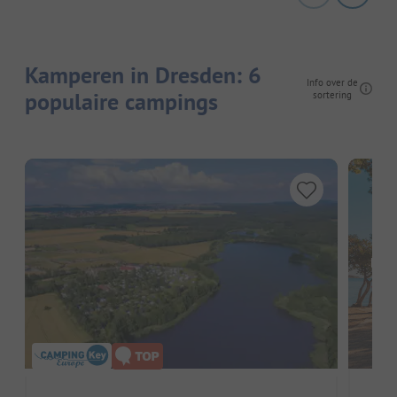
Kamperen in Dresden: 6
Info over de
populaire campings
sortering
Hier