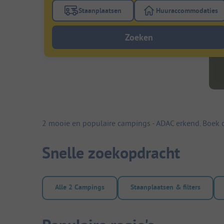
Staanplaatsen
Huuraccommodaties
Gebruik de filterknop staanplaatsen om te
Gebruik de fi
Zoeken
2 mooie en populaire campings - ADAC erkend. Boek c
Snelle zoekopdracht
Alle 2 Campings
Staanplaatsen & filters