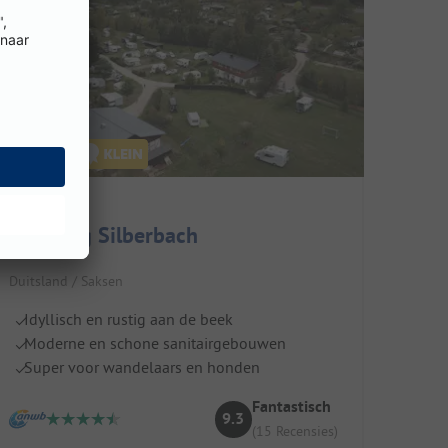
Camping Silberbach
Duitsland / Saksen
Idyllisch en rustig aan de beek
Moderne en schone sanitairgebouwen
Super voor wandelaars en honden
Fantastisch
9.3
(15 Recensies)