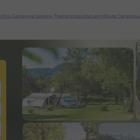
en
Top Campings
Camping Thema's
Inspiratie
Last Minute Campinga