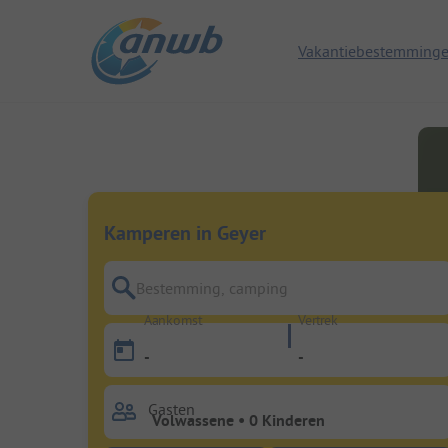
Vakantiebestemming
Kamperen in Geyer
Bestemming, camping
Aankomst
Vertrek
-
-
Gasten