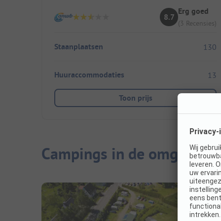
Erg goed
8.7
(3 Recensies)
Staanplaatsen
130
Huuraccommodaties
13
Toon prijs
Campings in de omgeving