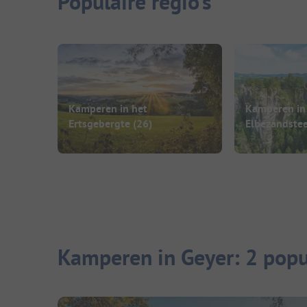
Populaire regio's
Kamperen in het
Kamperen in
Ertsgebergte
(26)
Elbezandste
Kamperen in Geyer: 2 popu