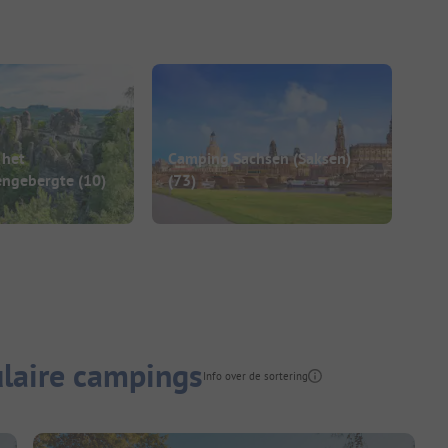
 het
Camping Sachsen (Saksen)
engebergte
(10)
(73)
laire campings
Info over de sortering