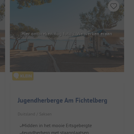
Hier ontbreken nog foto's. We werken eraan
Jugendherberge Am Fichtelberg
Duitsland / Saksen
Midden in het mooie Ertsgebergte
Jeugdherberg met staanplaatsen