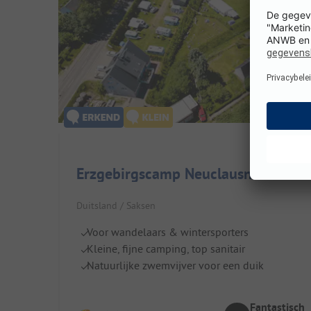
Erzgebirgscamp Neuclausnitz
Duitsland / Saksen
Voor wandelaars & wintersporters
Kleine, fijne camping, top sanitair
Natuurlijke zwemvijver voor een duik
Fantastisch