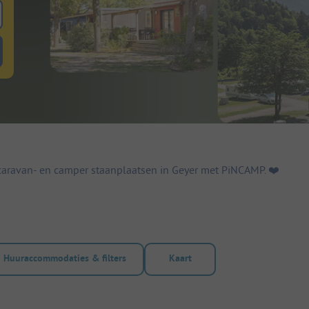
 zoeken naar staanplaatsen
lterknop huuraccommodaties om te zoeken naar huuraccommodaties
aravan- en camper staanplaatsen in Geyer met PiNCAMP. ❤️️
Huuraccommodaties & filters
Kaart