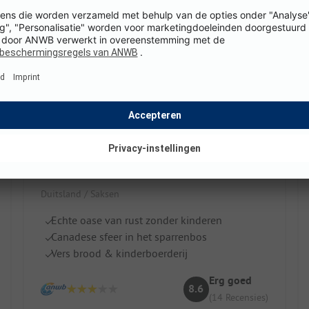
Waldcamping Erzgebirge
Duitsland / Saksen
Echte oase van rust zonder kinderen
Canadese sfeer in het sparrenbos
Vers brood & kinderboerderij
Erg goed
8.6
(14 Recensies)