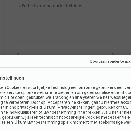
Perfect voor natuurliefhebbers
Toon prijs