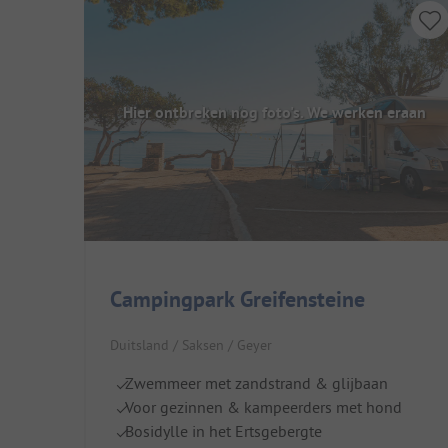
Hier ontbreken nog foto's. We werken eraan
Campingpark Greifensteine
Duitsland / Saksen / Geyer
Zwemmeer met zandstrand & glijbaan
Voor gezinnen & kampeerders met hond
Bosidylle in het Ertsgebergte