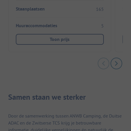
Staanplaatsen
Sta
165
Huuraccommodaties
Huu
5
Toon prijs
Samen staan we sterker
Door de samenwerking tussen ANWB Camping, de Duitse
ADAC en de Zwitserse TCS krijg je betrouwbare
informatie, duidelijke vergelijkingen én natuurlijk de