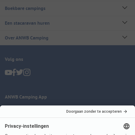
Boekbare campings
Een stacaravan huren
Over ANWB Camping
Volg ons
ANWB Camping App
nu gratis gebruiken