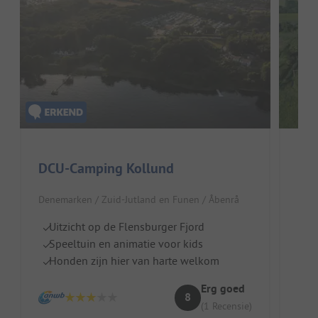
DCU-Camping Kollund
No
Denemarken / Zuid-Jutland en Funen / Åbenrå
Duit
Uitzicht op de Flensburger Fjord
N
Speeltuin en animatie voor kids
I
Honden zijn hier van harte welkom
Ru
Erg goed
8
(1 Recensie)