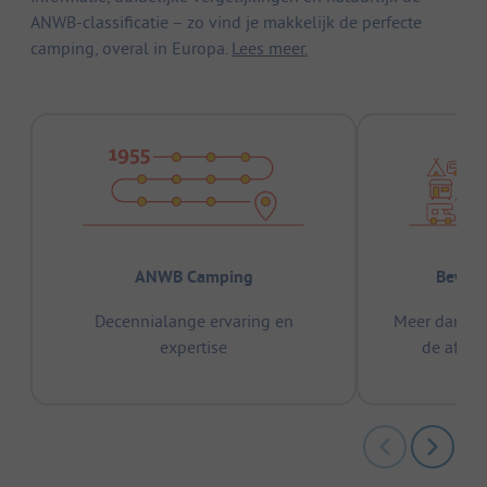
ANWB-classificatie – zo vind je makkelijk de perfecte
camping, overal in Europa.
Lees meer.
ANWB Camping
Bewez
Decennialange ervaring en
Meer dan 15
expertise
de afge