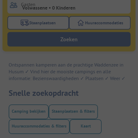
Gasten
Staanplaatsen
Huuraccommodaties
Gebruik de filterknop staanplaatsen om te zoeken na
Gebruik de filterk
Zoeken
Ontspannen kamperen aan de prachtige Waddenzee in
Husum ✓ Vind hier de mooiste campings en alle
informatie: Bezienswaardigheden ✓ Plaatsen ✓ Weer ✓
Snelle zoekopdracht
Camping bekijken
Staanplaatsen & filters
Huuraccommodaties & filters
Kaart