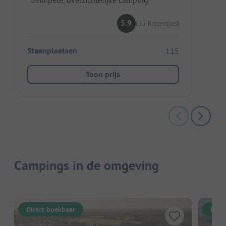
5.9
(35 Recensies)
Staanplaatsen
115
Toon prijs
Campings in de omgeving
Direct boekbaar
Dire