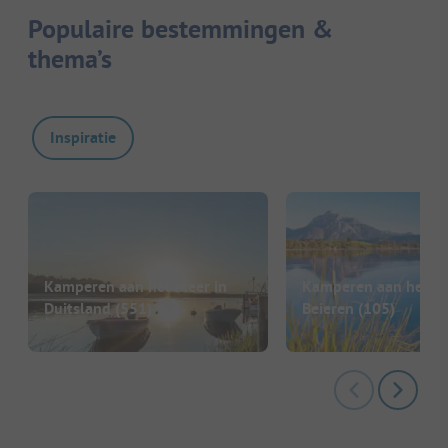
Populaire bestemmingen &
thema’s
Inspiratie
Kamperen aan het meer in
Kamperen aan het me
Duitsland
(551)
Beieren
(105)