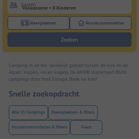
Gasten
Staanplaatsen
Huuraccommodaties
Gebruik de filterknop staanplaatsen om te zoeken na
Gebruik de filterk
Zoeken
Camping in de Ain, landelijk gebied tussen de Jura en de
Alpen; kippen, vis en vogels. De ANWB inspecteert 8600
campings door heel Europa. Boek nu hier!
Snelle zoekopdracht
Alle 35 Campings
Staanplaatsen & filters
Huuraccommodaties & filters
Kaart