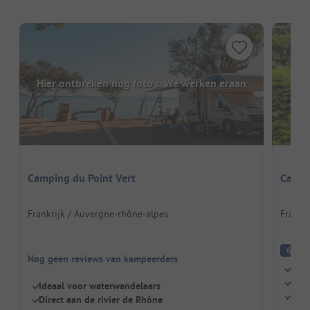
Hier ontbreken nog foto's. We werken eraan
Camping du Point Vert
Campi
Frankrijk / Auvergne-rhône-alpes
Frankr
A
6
Nog geen reviews van kampeerders
Aan 
Groe
Ideaal voor waterwandelaars
Voll
Direct aan de rivier de Rhône