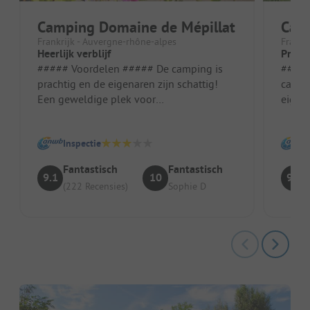
Camping Domaine de Mépillat
Camp
Frankrijk - Auvergne-rhône-alpes
Frankr
Heerlijk verblijf
Prima
##### Voordelen ##### De camping is
##### Voo
prachtig en de eigenaren zijn schattig!
campi
Een geweldige plek voor
eigen
natuurliefhebbers. Locatie/Huisvesting:
Stand
Zeer com...
plek
Inspectie
Fantastisch
Fantastisch
9.1
10
9.1
(222 Recensies)
Sophie D