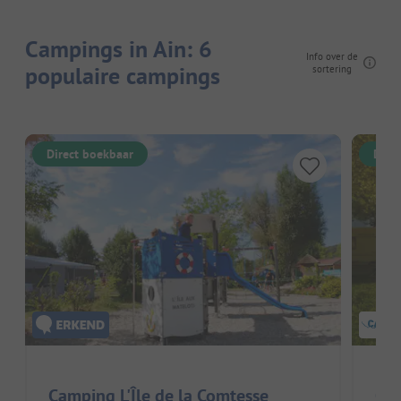
Campings in Ain: 6
Info over de
populaire campings
sortering
Direct boekbaar
Dire
Camping L'Île de la Comtesse
Cam