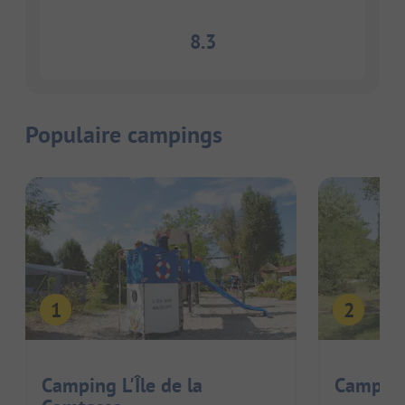
8.3
Populaire campings
Camping L'Île de la
Camping