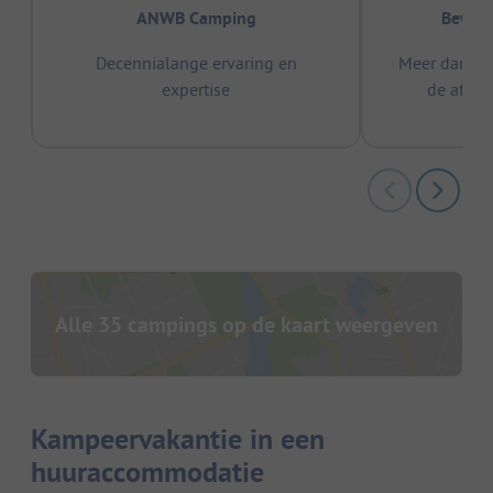
ANWB Camping
Bewez
Decennialange ervaring en
Meer dan 15
expertise
de afge
Alle 35 campings op de kaart weergeven
Kampeervakantie in een
huuraccommodatie