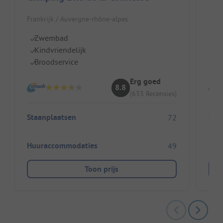
Frankrijk / Auvergne-rhône-alpes
Fran
Zwembad
Id
Kindvriendelijk
Di
Broodservice
Gr
Erg goed
8.8
(633 Recensies)
Staanplaatsen
Sta
72
Huuraccommodaties
Huu
49
Toon prijs