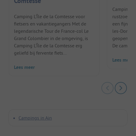
Comtesse
Camping Ni
Camping L'Île de la Comtesse voor
rustzoekers
fietsers en vakantiegangers Met de
een fijne f
legendarische Tour de France-col Le
les-Dombes 
Grand Colombier in de omgeving, is
geopend va
Camping L'Île de la Comtesse erg
De camping 
geliefd bij fervente fiets...
Lees meer
Lees meer
Campings in Ain