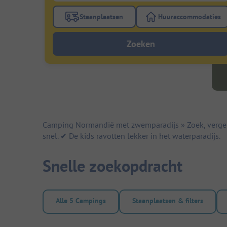
Staanplaatsen
Huuraccommodaties
Gebruik de filterknop staanplaatsen om te
Gebruik de fi
Zoeken
Camping Normandië met zwemparadijs » Zoek, vergeli
snel. ✔ De kids ravotten lekker in het waterparadijs.
Snelle zoekopdracht
Alle 5 Campings
Staanplaatsen & filters