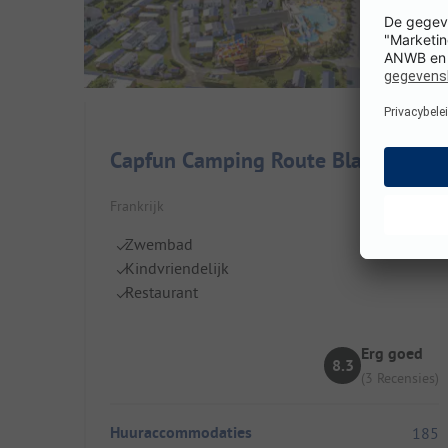
Capfun Camping Route Blanche
Frankrijk
Zwembad
Kindvriendelijk
Restaurant
Erg goed
8.3
(3 Recensies)
Huuraccommodaties
185