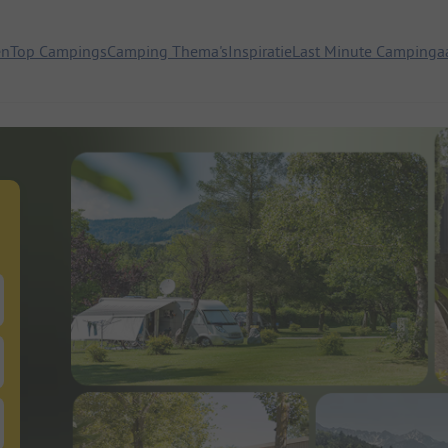
en
Top Campings
Camping Thema's
Inspiratie
Last Minute Campinga