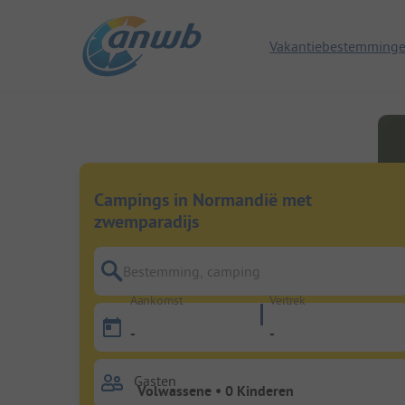
Vakantiebestemming
Campings in Normandië met
zwemparadijs
Bestemming, camping
Aankomst
Vertrek
-
-
Gasten