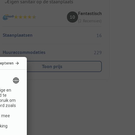
Eigen sanitair op de staanplaats
Fantastisch
10
(2 Recensies)
Staanplaatsen
16
Huuraccommodaties
229
Toon prijs