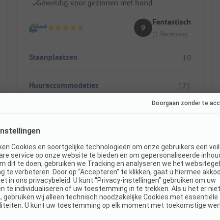
Geweldig voor gezinnen met hond
Fantastisch
9
(1 Recensie)
Staanplaatsen
10
Huuraccommodaties
171
Toon prijs