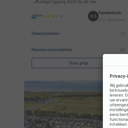
Rustige ligging dicht bij de zee
Fantastisch
9.3
(225 Recensies)
Staanplaatsen
15
Huuraccommodaties
45
Toon prijs