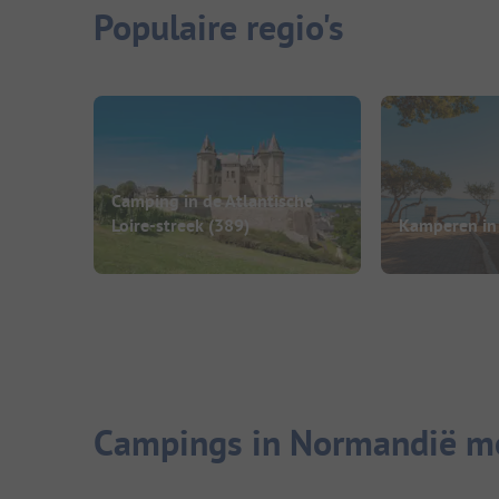
Populaire regio's
Camping in de Atlantische
Loire-streek
(389)
Kamperen in
Campings in Normandië me