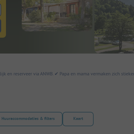
 zoeken naar staanplaatsen
lterknop huuraccommodaties om te zoeken naar huuraccommodaties
jk en reserveer via ANWB. ✔ Papa en mama vermaken zich stiekem 
Huuraccommodaties & filters
Kaart