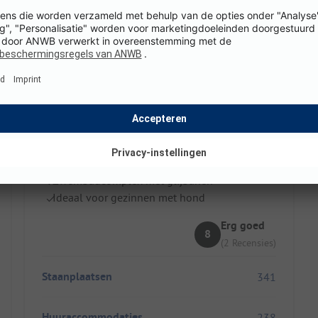
Camping Les Îles
Frankrijk
Kinderboerderij met pony's en geiten
Zwembadcomplex met glijbanen
Ideaal voor gezinnen met hond
Erg goed
8
(2 Recensies)
Staanplaatsen
341
Huuraccommodaties
238