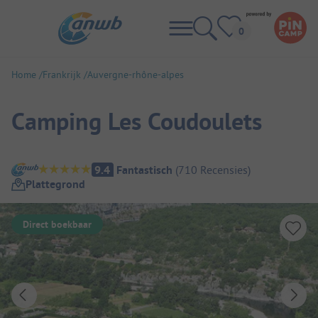
Home
Frankrijk
Auvergne-rhône-alpes
Camping Les Coudoulets
Camping overzicht
9.4
Fantastisch
(
710
Recensies
)
Plattegrond
Direct boekbaar