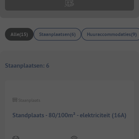
Alle
(
15
)
Staanplaatsen
(
6
)
Huuraccommodaties
(
9
)
Staanplaatsen
:
6
1/
3
Staanplaats
Standplaats - 80/100m² - elektriciteit (16A)