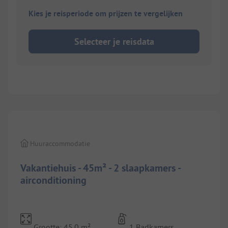
Kies je reisperiode om prijzen te vergelijken
Selecteer je reisdata
1/
7
Huuraccommodatie
Vakantiehuis - 45m² - 2 slaapkamers -
airconditioning
Grootte: 45.0 m²
1 Badkamers