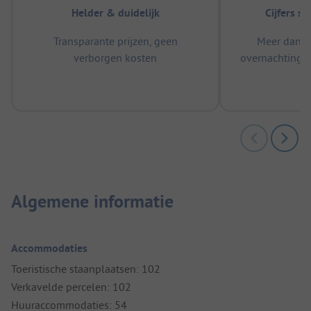
Helder & duidelijk
Cijfers s
Transparante prijzen, geen
Meer dan 5
verborgen kosten
overnachtingen
m
Algemene informatie
Accommodaties
Toeristische staanplaatsen: 102
Verkavelde percelen: 102
Huuraccommodaties: 54