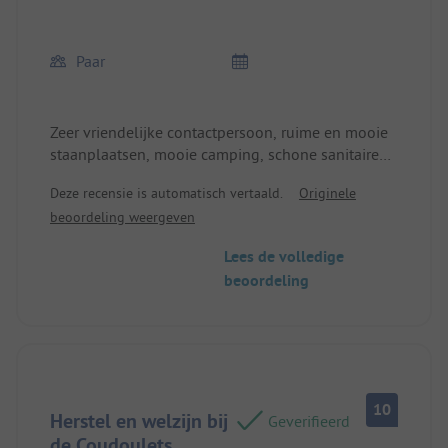
Paar
Zeer vriendelijke contactpersoon, ruime en mooie
staanplaatsen, mooie camping, schone sanitaire
voorzieningen, goed restaurant,
Deze recensie is automatisch vertaald.
Originele
winkelmogelijkheden in de buurt.
beoordeling weergeven
Lees de volledige
beoordeling
10
Herstel en welzijn bij
Geverifieerd
de Coudoulets