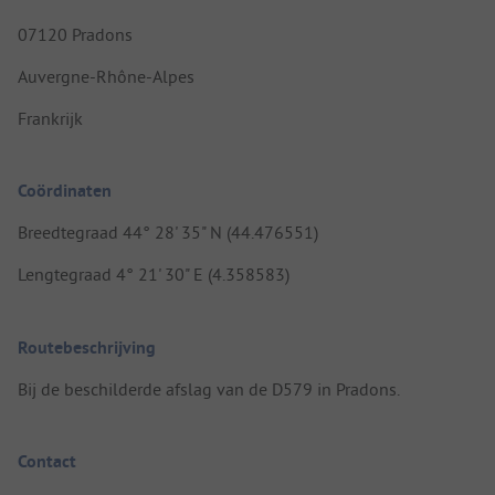
07120 Pradons
Auvergne-Rhône-Alpes
Frankrijk
Coördinaten
Breedtegraad 44° 28' 35" N (44.476551)
Lengtegraad 4° 21' 30" E (4.358583)
Routebeschrijving
Bij de beschilderde afslag van de D579 in Pradons.
Contact