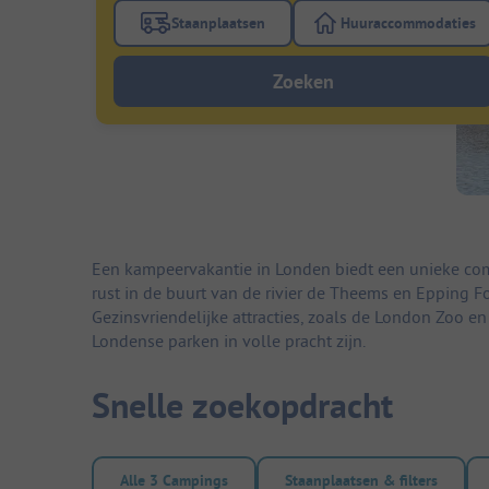
Staanplaatsen
Huuraccommodaties
Gebruik de filterknop staanplaatsen om te
Gebruik de fi
Zoeken
Een kampeervakantie in Londen biedt een unieke comb
rust in de buurt van de rivier de Theems en Epping 
Gezinsvriendelijke attracties, zoals de London Zoo e
Londense parken in volle pracht zijn.
Snelle zoekopdracht
Alle 3 Campings
Staanplaatsen & filters