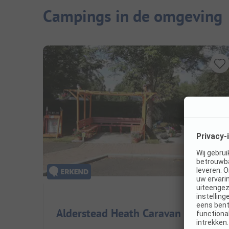
Campings in de omgeving
Alderstead Heath Caravan Club Site