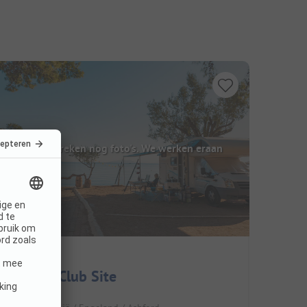
Hier ontbreken nog foto's. We werken eraan
Horsley Club Site