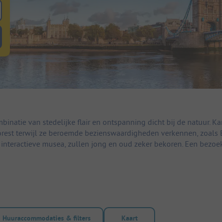
 zoeken naar staanplaatsen
lterknop huuraccommodaties om te zoeken naar huuraccommodaties
inatie van stedelijke flair en ontspanning dicht bij de natuur. 
Forest terwijl ze beroemde bezienswaardigheden verkennen, zoal
n interactieve musea, zullen jong en oud zeker bekoren. Een bezoe
Huuraccommodaties & filters
Kaart