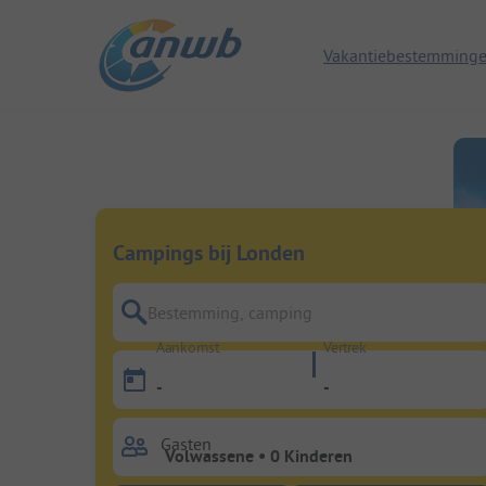
Vakantiebestemming
Campings bij Londen
Bestemming, camping
Aankomst
Vertrek
-
-
Gasten