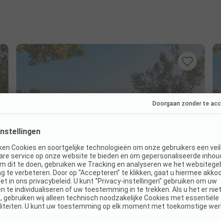
Hier ontbreken nog foto's. We werken eraan
Lee Valley Campsite