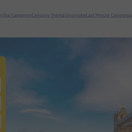
en
Top Campings
Camping Thema's
Inspiratie
Last Minute Campinga