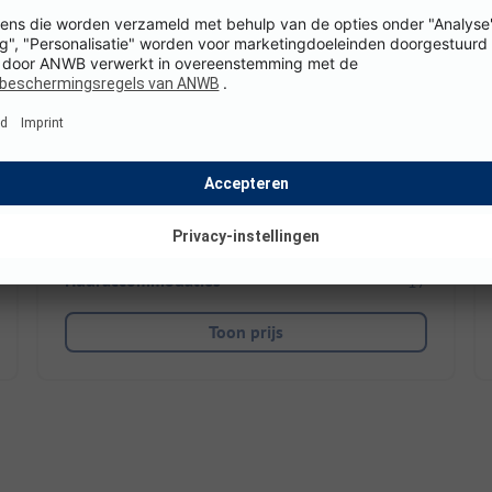
Groot-Brittanië / Engeland
Ideaal voor stedentrips Londen
Bushalte direct bij de camping
Honden van harte welkom
Fantastisch
10
(1 Recensie)
Staanplaatsen
82
Huuraccommodaties
17
Toon prijs