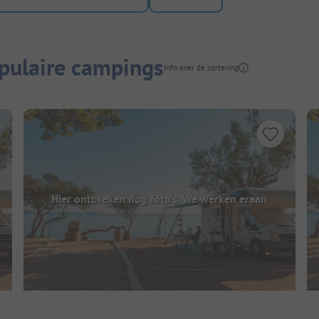
pulaire campings
Info over de sortering
Hier ontbreken nog foto's. We werken eraan