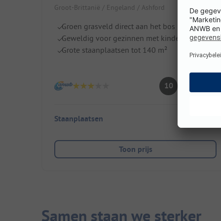
Groot-Brittanië / Engeland / Ashford
Groen grasveld direct aan het bos
Geweldig voor gezinnen met kinderen
Grote staanplaatsen tot 140 m²
Fantastisch
10
(3 Recensies)
Staanplaatsen
193
Toon prijs
Samen staan we sterker