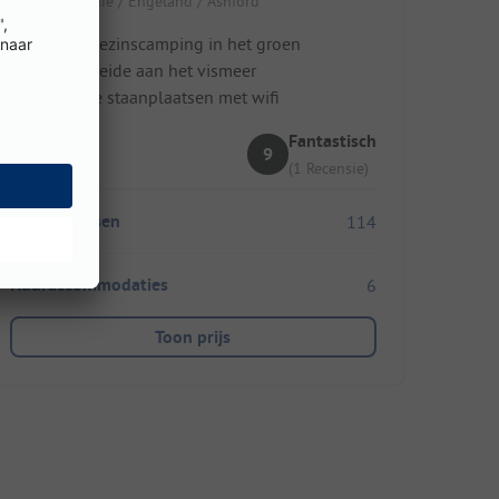
Groot-Brittanië / Engeland / Ashford
Rustige gezinscamping in het groen
Groene weide aan het vismeer
Verzorgde staanplaatsen met wifi
Fantastisch
9
(1 Recensie)
Staanplaatsen
114
Huuraccommodaties
6
Toon prijs