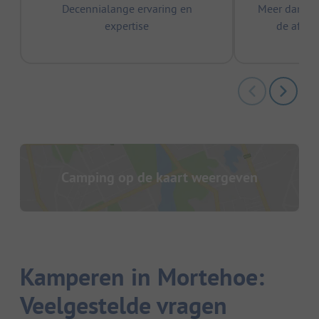
Decennialange ervaring en
Meer dan 15
expertise
de afge
Camping op de kaart weergeven
Kamperen in Mortehoe:
Veelgestelde vragen