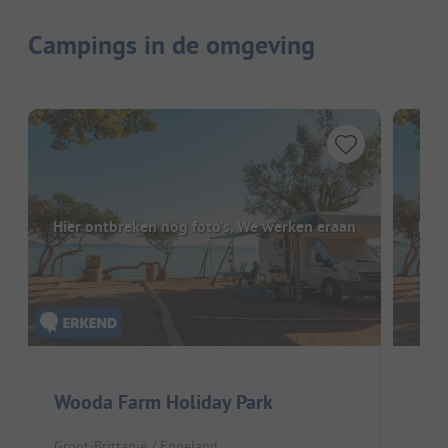
Campings in de omgeving
Hier ontbreken nog foto's. We werken eraan
Hier
Wooda Farm Holiday Park
Rud
Groot-Brittanië / Engeland
Groo