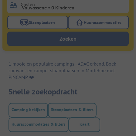
Gasten
Staanplaatsen
Huuraccommodaties
Gebruik de filterknop staanplaatsen om te zoeken na
Gebruik de filterk
Zoeken
1 mooie en populaire campings - ADAC erkend. Boek
caravan- en camper staanplaatsen in Mortehoe met
PiNCAMP. ❤️️
Snelle zoekopdracht
Camping bekijken
Staanplaatsen & filters
Huuraccommodaties & filters
Kaart