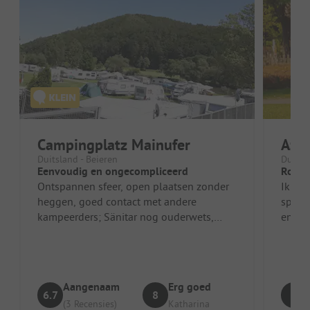
Campingplatz Mainufer
Azu
Duitsland - Beieren
Duitsl
Eenvoudig en ongecompliceerd
Roman
Ontspannen sfeer, open plaatsen zonder
Ik vi
heggen, goed contact met andere
speci
kampeerders; Sänitar nog ouderwets,
en een
maar altijd perfect schoon. Dicht bij het ...
maakt 
Aangenaam
Erg goed
6.7
8
7
(3 Recensies)
Katharina