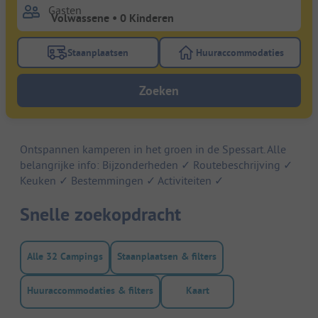
Gasten
Staanplaatsen
Huuraccommodaties
Gebruik de filterknop staanplaatsen om te zoeken na
Gebruik de filterk
Zoeken
Ontspannen kamperen in het groen in de Spessart. Alle
belangrijke info: Bijzonderheden ✓ Routebeschrijving ✓
Keuken ✓ Bestemmingen ✓ Activiteiten ✓
Snelle zoekopdracht
Alle 32 Campings
Staanplaatsen & filters
Huuraccommodaties & filters
Kaart