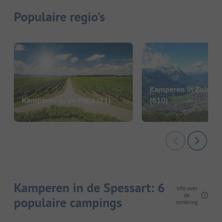
Populaire regio's
Kamperen in Zuid-Du
Kamperen in de Pfalz
(21)
(610)
Kamperen in de Spessart: 6
Info over
de
populaire campings
sortering