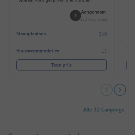
Ki
Aangenaam
7
(22 Recensies)
Staanplaatsen
260
Sta
Huuraccommodaties
15
Toon prijs
Alle 32 Campings