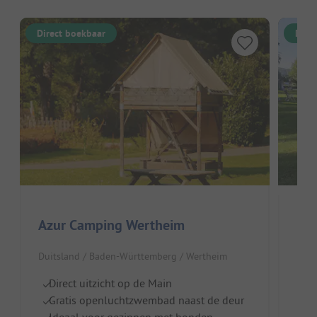
Direct boekbaar
Dire
Azur Camping Wertheim
Mai
Duitsland / Baden-Württemberg / Wertheim
Duit
Direct uitzicht op de Main
Di
Gratis openluchtzwembad naast de deur
Z
Ideaal voor gezinnen met honden