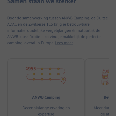
Samen staan we sterker
Door de samenwerking tussen ANWB Camping, de Duitse
ADAC en de Zwitserse TCS krijg je betrouwbare
informatie, duidelijke vergelijkingen én natuurlijk de
ANWB-classificatie – zo vind je makkelijk de perfecte
camping, overal in Europa.
Lees meer.
ANWB Camping
Bewez
Decennialange ervaring en
Meer dan 15
expertise
de afge