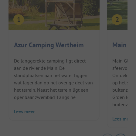
Azur Camping Wertheim
Main Gl
De langgerekte camping ligt direct
Main Gluec
aan de rivier de Main. De
sfeervolle 
standplaatsen aan het water liggen
Ontdek de 
wat lager dan op het overige deel van
op het stra
het terrein. Naast het terrein ligt een
buitenzwem
openbaar zwembad. Langs he...
Groen kamp
buitenzwem
Lees meer
Lees meer