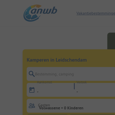
Vakantiebestemming
Kamperen in Leidschendam
Bestemming, camping
Aankomst
Vertrek
-
-
Gasten