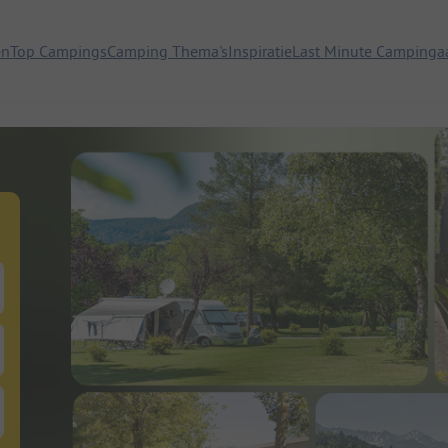
en
Top Campings
Camping Thema's
Inspiratie
Last Minute Campinga