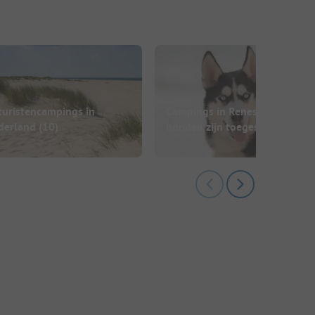
turistencampings in
Campings in Renesse waar
derland
(10)
honden zijn toegestaan
(4)