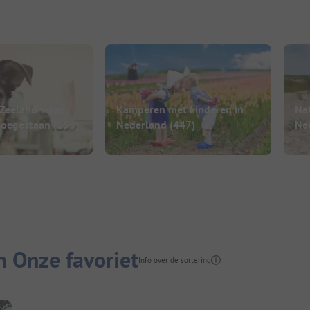
 Zeeland waar
Kamperen met kinderen in
Na
toegestaan
(153)
Nederland
(447)
Ne
 Onze favoriet
Info over de sortering