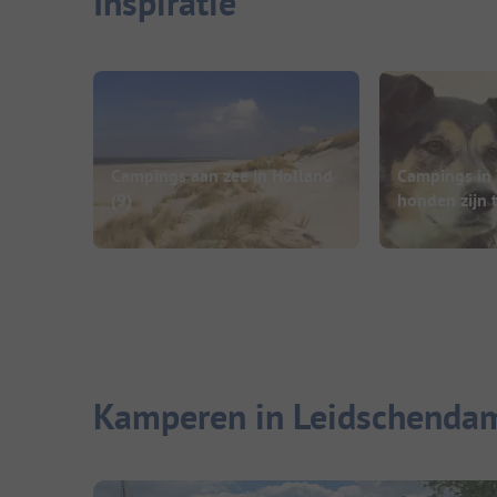
Inspiratie
Campings aan zee in Holland
Campings in
(9)
honden zijn 
Kamperen in Leidschendam