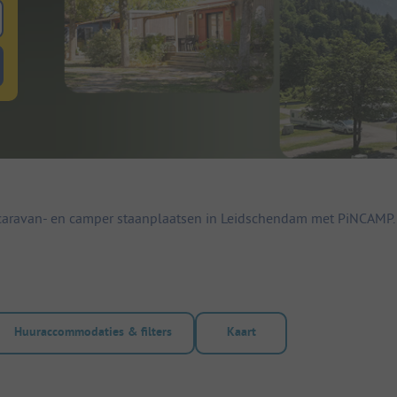
 zoeken naar staanplaatsen
lterknop huuraccommodaties om te zoeken naar huuraccommodaties
caravan- en camper staanplaatsen in Leidschendam met PiNCAMP. 
Huuraccommodaties & filters
Kaart