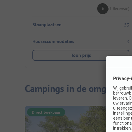
5
(1 Recensie)
Staanplaatsen
53
Huuraccommodaties
3
Toon prijs
Campings in de omgeving
Direct boekbaar