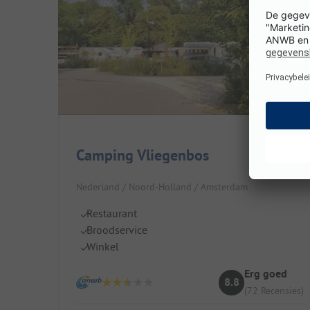
Camping Vliegenbos
Nederland / Noord-Holland / Amsterdam
Restaurant
Broodservice
Winkel
Erg goed
8.8
(72 Recensies)