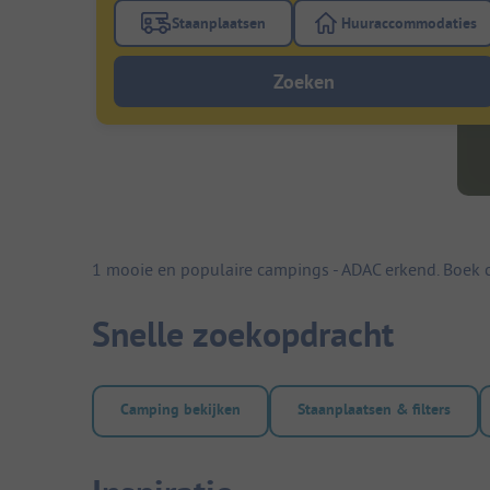
Staanplaatsen
Huuraccommodaties
Gebruik de filterknop staanplaatsen om te
Gebruik de fi
Zoeken
1 mooie en populaire campings - ADAC erkend. Boek 
Snelle zoekopdracht
Camping bekijken
Staanplaatsen & filters