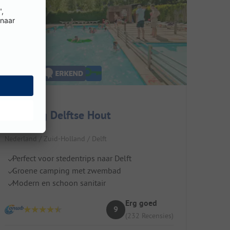
Camping Delftse Hout
Nederland / Zuid-Holland / Delft
Perfect voor stedentrips naar Delft
Groene camping met zwembad
Modern en schoon sanitair
Erg goed
9
(232 Recensies)