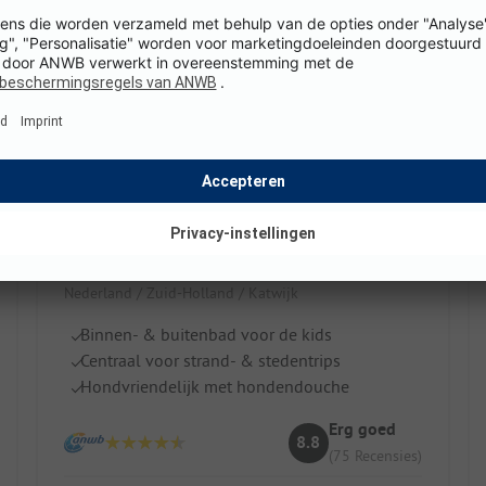
Vakantiepark Koningshof
Nederland / Zuid-Holland / Katwijk
Binnen- & buitenbad voor de kids
Centraal voor strand- & stedentrips
Hondvriendelijk met hondendouche
Erg goed
8.8
(75 Recensies)