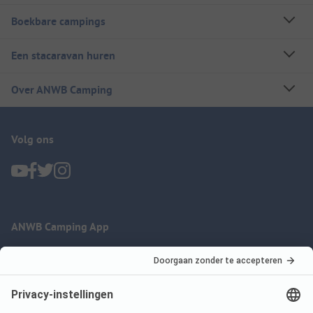
Boekbare campings
Een stacaravan huren
Over ANWB Camping
Volg ons
ANWB Camping App
nu gratis gebruiken