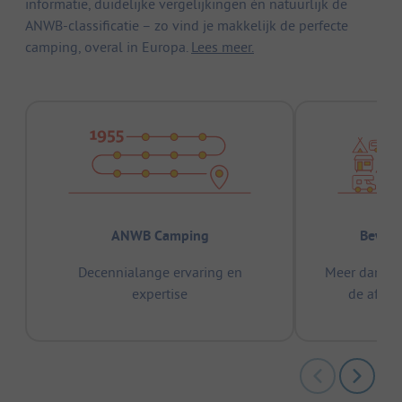
informatie, duidelijke vergelijkingen én natuurlijk de
ANWB-classificatie – zo vind je makkelijk de perfecte
camping, overal in Europa.
Lees meer.
ANWB Camping
Bewez
Decennialange ervaring en
Meer dan 15
expertise
de afge