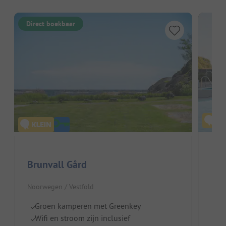
Direct boekbaar
Dal
Brunvall Gård
Noor
Noorwegen / Vestfold
F
Groen kamperen met Greenkey
H
Wifi en stroom zijn inclusief
To