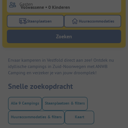
Gasten
Staanplaatsen
Huuraccommodaties
Gebruik de filterknop staanplaatsen om te zoeken na
Gebruik de filterk
Zoeken
Ervaar kamperen in Vestfold direct aan zee! Ontdek nu
idyllische campings in Zuid-Noorwegen met ANWB
Camping en verzeker je van jouw droomplek!
Snelle zoekopdracht
Alle 9 Campings
Staanplaatsen & filters
Huuraccommodaties & filters
Kaart