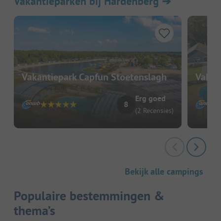
Vakantieparken bij Hardenberg
➔
Vakantiepark Capfun Stoetenslagh
Vakan
Erg goed
8
(2 Recensies)
Bekijk alle campings
Populaire bestemmingen &
thema’s