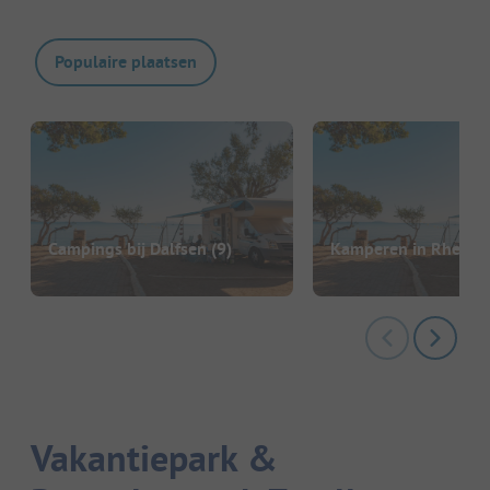
Populaire plaatsen
Campings bij Dalfsen
(9)
Kamperen in Rheeze
Vakantiepark &