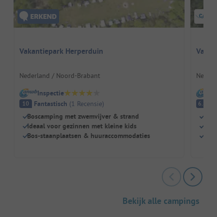
Vakantiepark Herperduin
Vakant
Nederland / Noord-Brabant
Nederl
Inspectie
I
Fantastisch
(
1
Recensie
)
A
10
6.8
Boscamping met zwemvijver & strand
In h
Ideaal voor gezinnen met kleine kids
Supe
Bos-staanplaatsen & huuraccommodaties
Eige
Bekijk alle campings