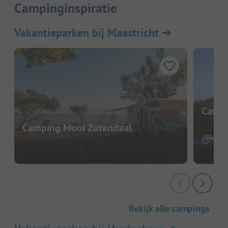
Campinginspiratie
Vakantieparken bij Maastricht
➔
Campi
Camping Mooi Zutendaal
Bekijk alle campings