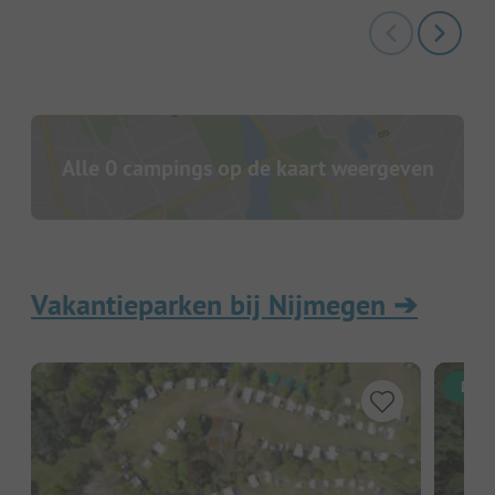
Alle 0 campings op de kaart weergeven
Vakantieparken bij Nijmegen
➔
Dire