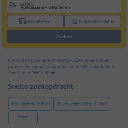
Gasten
Staanplaatsen
Huuraccommodaties
Gebruik de filterknop staanplaatsen om te zoeken na
Gebruik de filterk
Zoeken
0 mooie en populaire campings - ADAC erkend. Boek
caravan- en camper staanplaatsen in Vakantieparken bij
Zwolle met PiNCAMP. ❤️️
Snelle zoekopdracht
Staanplaatsen & filters
Huuraccommodaties & filters
Kaart