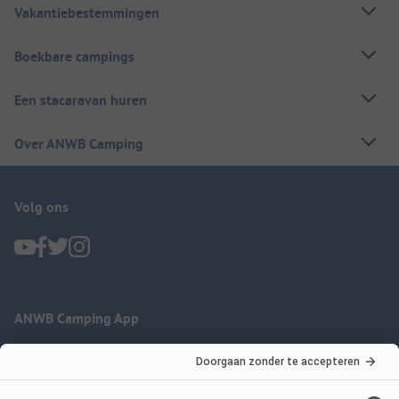
Vakantiebestemmingen
Boekbare campings
Een stacaravan huren
Over ANWB Camping
Volg ons
ANWB Camping App
nu gratis gebruiken