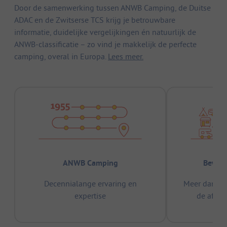
Door de samenwerking tussen ANWB Camping, de Duitse
ADAC en de Zwitserse TCS krijg je betrouwbare
informatie, duidelijke vergelijkingen én natuurlijk de
ANWB-classificatie – zo vind je makkelijk de perfecte
camping, overal in Europa.
Lees meer.
ANWB Camping
Bewez
Decennialange ervaring en
Meer dan 15
expertise
de afge