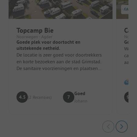
Topcamp Bie
Cam
Noorwegen - Agder
Noorwe
Goede plek voor doortocht en
Goede
uitstekende netheid.
We he
De locatie is zeer goed voor doortrekkers
campe
en korte bezoeken aan de stad Grimstad.
aanwe
De sanitaire voorzieningen en plaatsen
maar 
zijn absoluut eerste klas en...
ke...
Goed
4.5
7
9.2
(2 Recensies)
Johann