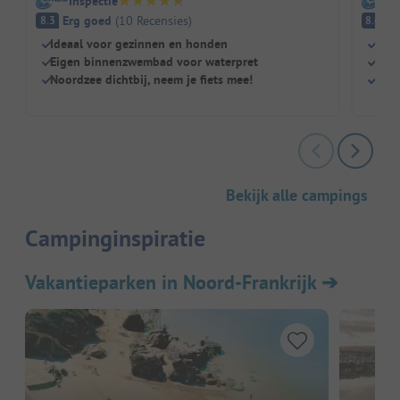
Inspectie
I
Erg goed
(
10
Recensies
)
E
8.3
8.4
Ideaal voor gezinnen en honden
Midd
Eigen binnenzwembad voor waterpret
Idea
Noordzee dichtbij, neem je fiets mee!
Eige
Bekijk alle campings
Campinginspiratie
Vakantieparken in Noord-Frankrijk
➔