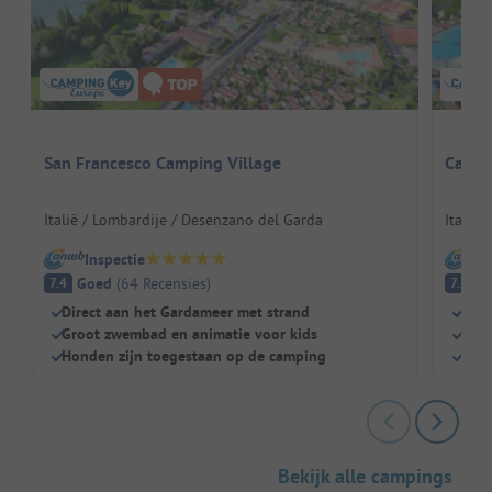
San Francesco Camping Village
Campin
Italië / Lombardije / Desenzano del Garda
Italië 
Inspectie
I
Goed
(
64
Recensies
)
G
7.4
7.5
Direct aan het Gardameer met strand
Volo
Groot zwembad en animatie voor kids
Dire
Honden zijn toegestaan op de camping
Pesc
Bekijk alle campings