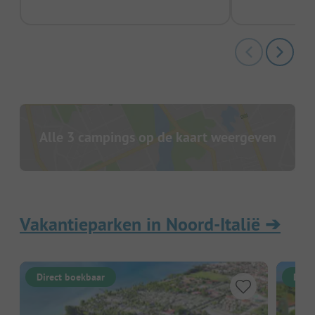
Alle 3 campings op de kaart weergeven
Vakantieparken in Noord-Italië
➔
Direct boekbaar
Dire