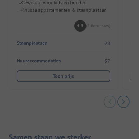
E
Geweldig voor kids en honden
T
Knusse appartementen & staanplaatsen
4.5
(2 Recensies)
Staanplaatsen
98
Sta
Huuraccommodaties
57
Huu
Toon prijs
Samen staan we sterker