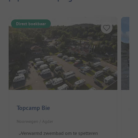
Direct boekbaar
Sko
Topcamp Bie
Noor
Noorwegen / Agder
Z
Verwarmd zwembad om te spetteren