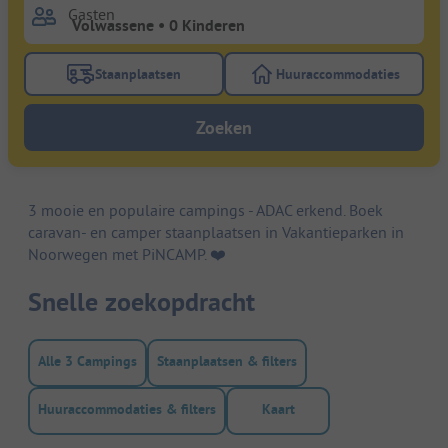
Gasten
Staanplaatsen
Huuraccommodaties
Gebruik de filterknop staanplaatsen om te zoeken na
Gebruik de filterk
Zoeken
3 mooie en populaire campings - ADAC erkend. Boek
caravan- en camper staanplaatsen in Vakantieparken in
Noorwegen met PiNCAMP. ❤️️
Snelle zoekopdracht
Alle 3 Campings
Staanplaatsen & filters
Huuraccommodaties & filters
Kaart