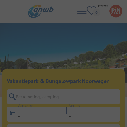
Vakantiepark & Bungalowpark Noorwegen
Bestemming, camping
Aankomst
Vertrek
-
-