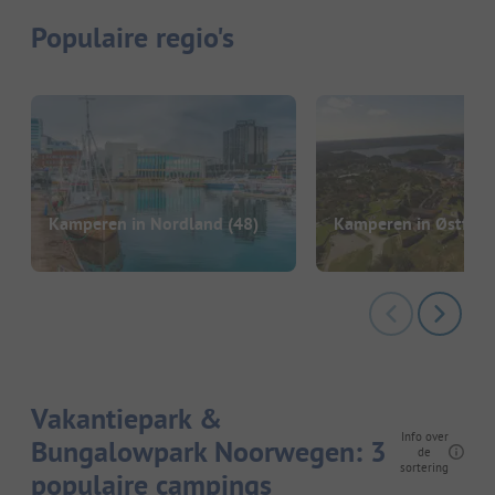
Populaire regio's
Kamperen in Nordland
(48)
Kamperen in Østfold
Vakantiepark &
Info over
Bungalowpark Noorwegen: 3
de
sortering
populaire campings