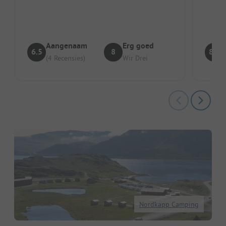
waarlangs de camping zich uitstrek...
Aangenaam
Erg goed
6.5
8
8.7
(4 Recensies)
Wir Drei
Nordkapp Camping