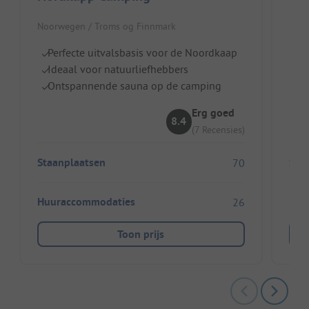
Noorwegen / Troms og Finnmark
Noor
Perfecte uitvalsbasis voor de Noordkaap
S
Ideaal voor natuurliefhebbers
Pe
Ontspannende sauna op de camping
Id
Erg goed
8.4
(7 Recensies)
Staanplaatsen
Sta
70
Huuraccommodaties
Huu
26
Toon prijs