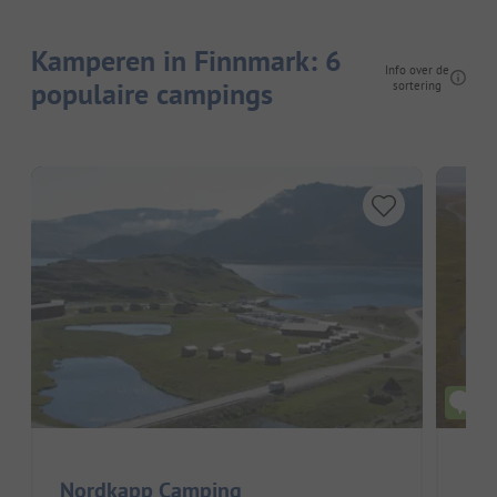
Kamperen in Finnmark: 6
Info over de
populaire campings
sortering
Nordkapp Camping
Ba