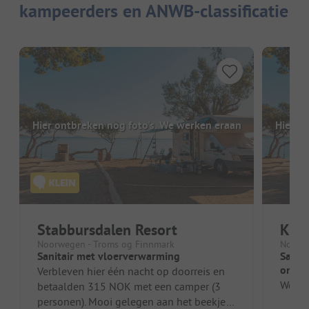
kampeerders en ANWB-classificatie
Hier ontbreken nog foto's. We werken eraan
Hier o
Stabbursdalen Resort
Kara
Noorwegen - Troms og Finnmark
Noorwe
Sanitair met vloerverwarming
Sanita
ontze
Verbleven hier één nacht op doorreis en
We zij
betaalden 315 NOK met een camper (3
personen). Mooi gelegen aan het beekje