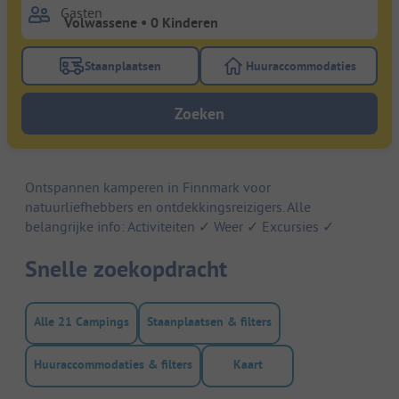
Gasten
Staanplaatsen
Huuraccommodaties
Gebruik de filterknop staanplaatsen om te zoeken na
Gebruik de filterk
Zoeken
Ontspannen kamperen in Finnmark voor
natuurliefhebbers en ontdekkingsreizigers. Alle
belangrijke info: Activiteiten ✓ Weer ✓ Excursies ✓
Snelle zoekopdracht
Alle 21 Campings
Staanplaatsen & filters
Huuraccommodaties & filters
Kaart