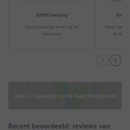
ANWB Camping
Bewez
Decennialange ervaring en
Meer dan 15
expertise
de afge
Alle 21 campings op de kaart weergeven
Recent beoordeeld: reviews van