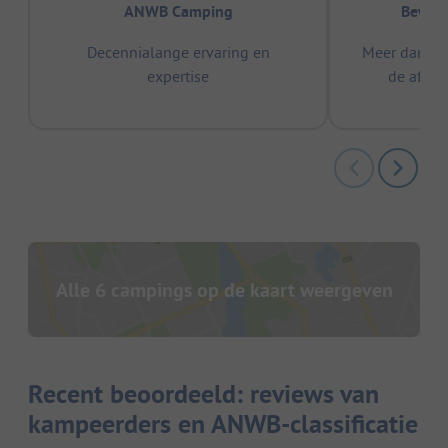
ANWB Camping
Bewez
Decennialange ervaring en
Meer dan 15
expertise
de afge
Alle 6 campings op de kaart weergeven
Recent beoordeeld: reviews van
kampeerders en ANWB-classificatie