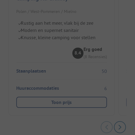
Polen / West-Pommeren / Mielno
Pole
Rustig aan het meer, vlak bij de zee
Ze
Modern en supernet sanitair
Vl
Knusse, kleine camping voor stellen
M
Erg goed
8.4
(8 Recensies)
Staanplaatsen
Sta
50
Huuraccommodaties
Huu
6
Toon prijs