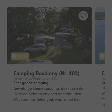
Camping Rodzinny (Nr. 105)
Cam
Polen - West-Pommeren - Mielno
Polen 
Zeer goede camping
Gewel
uitzi
Geweldige kleine camping, direkt aan de
We zij
Oostzee. Schoon en goed onderhouden.
telken
Wat voor ons belangrijk was, is dat het
plek m
zeer hondvriendelijk is. Zeer vr...
Oostze