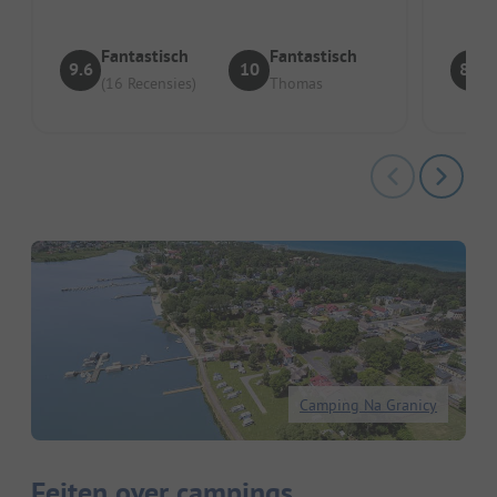
Fantastisch
Fantastisch
9.6
10
8.4
(16 Recensies)
Thomas
Camping Na Granicy
Feiten over campings