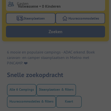
Gasten
Staanplaatsen
Huuraccommodaties
Gebruik de filterknop staanplaatsen om te zoeken na
Gebruik de filterk
Zoeken
6 mooie en populaire campings - ADAC erkend. Boek
caravan- en camper staanplaatsen in Mielno met
PiNCAMP. ❤️️
Snelle zoekopdracht
Alle 6 Campings
Staanplaatsen & filters
Huuraccommodaties & filters
Kaart