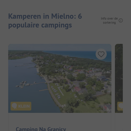
Kamperen in Mielno: 6
Info over de
populaire campings
sortering
Camping Na Granicy
Cam