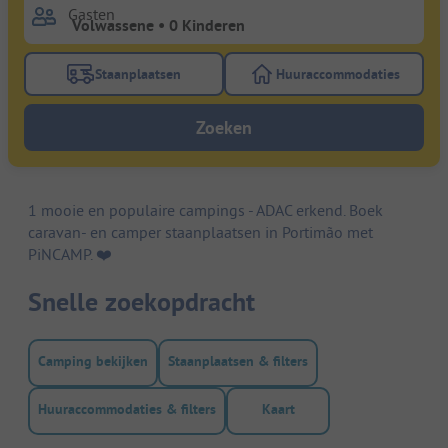
Gasten
Staanplaatsen
Huuraccommodaties
Gebruik de filterknop staanplaatsen om te zoeken na
Gebruik de filterk
Zoeken
1 mooie en populaire campings - ADAC erkend. Boek
caravan- en camper staanplaatsen in Portimão met
PiNCAMP. ❤️️
Snelle zoekopdracht
Camping bekijken
Staanplaatsen & filters
Huuraccommodaties & filters
Kaart