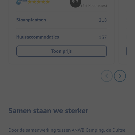
9.2
(33 Recensies)
Staanplaatsen
Sta
218
Huuraccommodaties
Huu
137
Toon prijs
Samen staan we sterker
Door de samenwerking tussen ANWB Camping, de Duitse