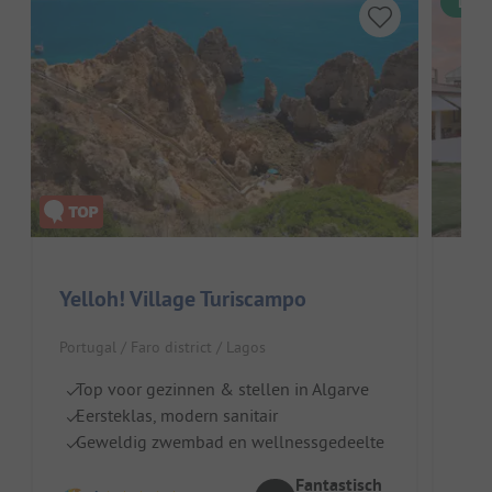
Dire
Yelloh! Village Turiscampo
Par
Portugal / Faro district / Lagos
Port
Top voor gezinnen & stellen in Algarve
N
Eersteklas, modern sanitair
Z
Geweldig zwembad en wellnessgedeelte
Id
Fantastisch