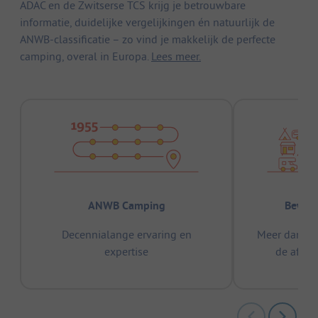
ADAC en de Zwitserse TCS krijg je betrouwbare
informatie, duidelijke vergelijkingen én natuurlijk de
ANWB-classificatie – zo vind je makkelijk de perfecte
camping, overal in Europa.
Lees meer.
ANWB Camping
Bewez
Decennialange ervaring en
Meer dan 15
expertise
de afge