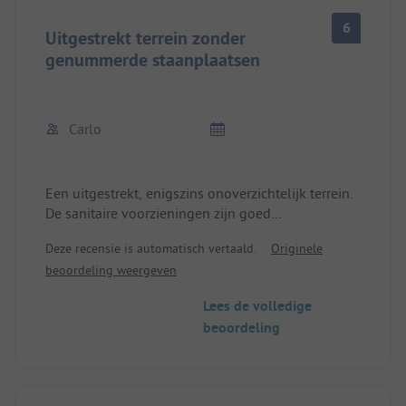
6
Uitgestrekt terrein zonder
genummerde staanplaatsen
Carlo
Een uitgestrekt, enigszins onoverzichtelijk terrein.
De sanitaire voorzieningen zijn goed
onderhouden. Met de fiets ongeveer 10 minuten
Deze recensie is automatisch vertaald.
Originele
naar Albufeira. We zijn in het weekend
beoordeling weergeven
aangekomen en moesten 45 minuten wachten aan
de receptie.
Lees de volledige
beoordeling