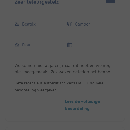
Zeer teleurgesteld
Beatrix
Camper
Paar
We komen hier al jaren, maar dit hebben we nog
niet meegemaakt. Zes weken geleden hebben we
een plaats gekozen en een paar dagen geleden
Deze recensie is automatisch vertaald.
Originele
werd alles om ons heen afgezet (zonder enige
beoordeling weergeven
uitleg). Vandaag is er in het hele gebied de stroom
afgesloten, zonder enige melding. Als het jullie
Lees de volledige
niet bevalt, zoek een nieuwe plaats. Verwacht
beoordeling
geen hulp. De arbeiders komen op maandag
(vandaag is het zaterdag), dus moest dit zo
gebeuren. Iedereen die nog in dit gebied staat, is
zo respectloos behandeld.