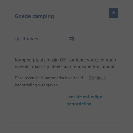
6
Goede camping
Rüdiger
Kampeerplaatsen zijn OK; sanitaire voorzieningen
werken, maar zijn deels aan renovatie toe; omdat
de camping buiten ligt heb je een fiets of Uber
Deze recensie is automatisch vertaald.
Originele
nodig (sterk aanbevolen).
beoordeling weergeven
Lees de volledige
beoordeling