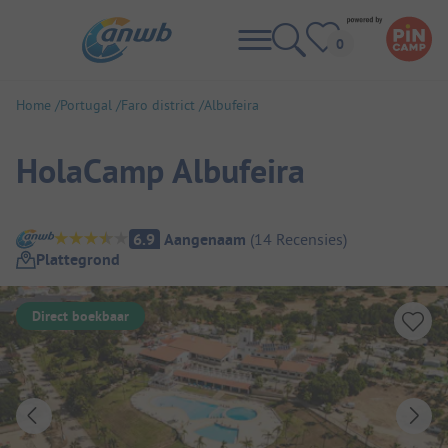
Home
Portugal
Faro district
Albufeira
HolaCamp Albufeira
Camping overzicht
6.9
Aangenaam
(
14
Recensies
)
Plattegrond
Direct boekbaar