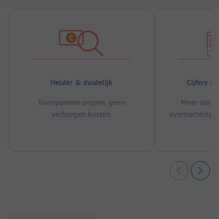
Helder & duidelijk
Cijfers s
Transparante prijzen, geen
Meer dan 5
verborgen kosten
overnachtingen
m