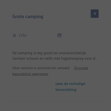
4
Grote camping
Elfie
De camping is erg groot en onoverzichtelijk.
Sanitair schoon en zelfs met hygiënespray voor de
toiletten. Leuke wandeling naar Albufeira. Echt een
Deze recensie is automatisch vertaald.
Originele
aanrader, vooral Old Town! De supermarkt is goed
beoordeling weergeven
uitgerust, behalve voor vers fruit en groente.
Daarvoor is er een groente- en fruitkraam net
Lees de volledige
voorbij de uitgang, direct aan de weg. Personeel
beoordeling
vriendelijk en behulpzaam.