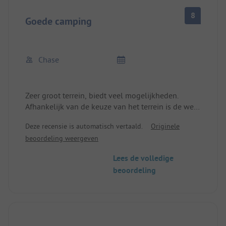
8
Goede camping
Chase
Zeer groot terrein, biedt veel mogelijkheden.
Afhankelijk van de keuze van het terrein is de weg
naar het aanbod kort of lang. Zeer mooi terrein
Deze recensie is automatisch vertaald.
Originele
met veel bomen en groene zones. Velen zijn echter
beoordeling weergeven
overweldigd door de indeling.
Sommige plaatsen zijn niet voor elk voertuig
Lees de volledige
toegankelijk.
beoordeling
Ik stond ongeveer 200 meter van de douche 🚿 en
🚾, maar alles was groen met veel bomen en puur
natuur.
Uilen- en vogelgeluiden.
Naar de stad is het een stukje lopen,