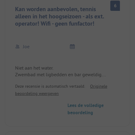
30 minuten.
6
5-10 minuten met 🚴🏼‍♂️Fahrrad
Kan worden aanbevolen, tennis
Lokale benodigdheden, supermarkten in de stad
alleen in het hoogseizoen - als ext.
operator! Wifi - geen funfactor!
Joe
Niet aan het water.
Zwembad met ligbedden en bar geweldig.
Tennisbanen konden vanaf 24.9.22 niet meer
Deze recensie is automatisch vertaald.
Originele
gebruikt worden, de beperkte openingstijd zou op
beoordeling weergeven
de informatiepagina aangegeven moeten worden.
Voor ons jammer, want we hadden de plek
Lees de volledige
gekozen vanwege de tennisbaan!
beoordeling
Wifi na email registratie via ext. operator gratis, erg
traag en vanaf 22:00 uur werd dit helaas
uitgeschakeld !!!!