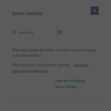
6
Groot vierkant
Anoniem
Wild want geen percelen. Sanitaire voorzieningen
oud maar schoon.
Registratie onmogelijk! 45min aanschuiven omdat
Deze recensie is automatisch vertaald.
Originele
er maar 1 persoon aan de balie staat, die
beoordeling weergeven
tussendoor telefoontjes pleegt of je laat staan
omdat er post binnenkomt. Onacceptabel want
Lees de volledige
met een beetje afstand staat er nog steeds
beoordeling
personeel te discussiëren!