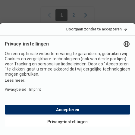
Paginering
1
2
Classificatie van de camping
ANWB inspectie
ANWB classificatiemodel
Sanitair
2.6
Bekijk deals
Bijzondere voorzieningen