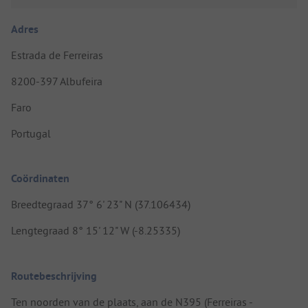
Adres
Estrada de Ferreiras
8200-397 Albufeira
Faro
Portugal
Coördinaten
Breedtegraad 37° 6' 23" N (37.106434)
Lengtegraad 8° 15' 12" W (-8.25335)
Routebeschrijving
Ten noorden van de plaats, aan de N395 (Ferreiras -