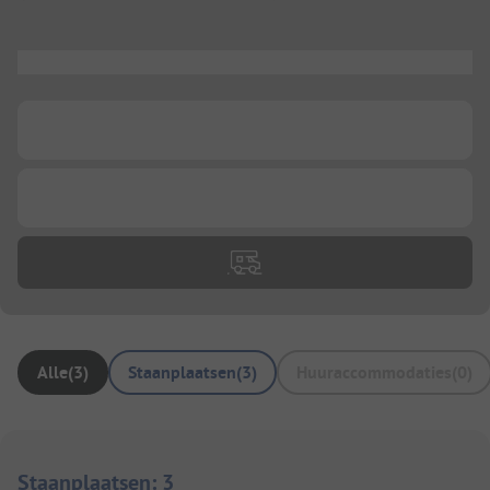
...
...
...
Alle
(
3
)
Staanplaatsen
(
3
)
Huuraccommodaties
(
0
)
Staanplaatsen
:
3