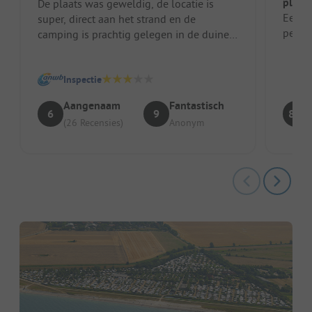
plekk
De plaats was geweldig, de locatie is
Een ze
super, direct aan het strand en de
percel
camping is prachtig gelegen in de duinen.
Het personeel was altijd erg vrien...
Inspectie
Aangenaam
Fantastisch
6
9
8.5
(26 Recensies)
Anonym