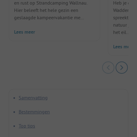
en rust op Strandcamping Wallnau.
Heb je de 
Hier beleeft het hele gezin een
Waddeneila
geslaagde kampeervakantie me...
spreekt de 
natuur je w
Lees meer
het eil...
Lees meer
Samenvatting
Bestemmingen
Top tips