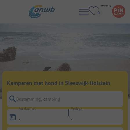
Kamperen met hond in Sleeswijk-Holstein
Bestemming, camping
Aankomst
Vertrek
-
-