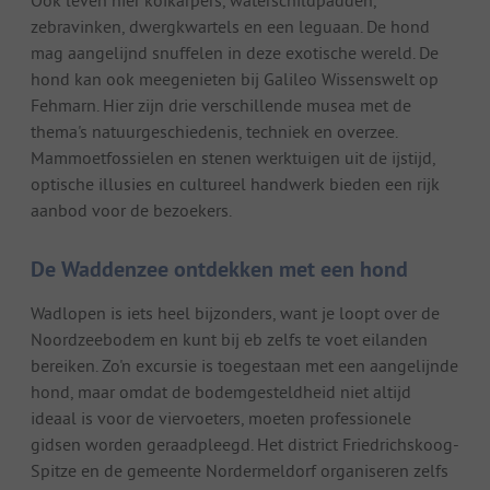
Ook leven hier koikarpers, waterschildpadden,
zebravinken, dwergkwartels en een leguaan. De hond
mag aangelijnd snuffelen in deze exotische wereld. De
hond kan ook meegenieten bij Galileo Wissenswelt op
Fehmarn. Hier zijn drie verschillende musea met de
thema's natuurgeschiedenis, techniek en overzee.
Mammoetfossielen en stenen werktuigen uit de ijstijd,
optische illusies en cultureel handwerk bieden een rijk
aanbod voor de bezoekers.
De Waddenzee ontdekken met een hond
Wadlopen is iets heel bijzonders, want je loopt over de
Noordzeebodem en kunt bij eb zelfs te voet eilanden
bereiken. Zo'n excursie is toegestaan met een aangelijnde
hond, maar omdat de bodemgesteldheid niet altijd
ideaal is voor de viervoeters, moeten professionele
gidsen worden geraadpleegd. Het district Friedrichskoog-
Spitze en de gemeente Nordermeldorf organiseren zelfs