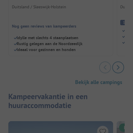
Duitsland / Sleeswijk-Holstein
Duitsla
(
1
Nog geen reviews van kampeerders
Klei
Hond
Idylle met slechts 4 staanplaatsen
Zwem
Rustig gelegen aan de Noordzeedijk
Ideaal voor gezinnen en honden
Bekijk alle campings
Kampeervakantie in een
huuraccommodatie
Dire