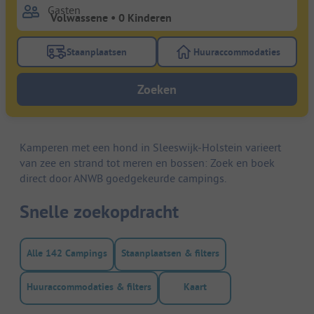
Gasten
Staanplaatsen
Huuraccommodaties
Gebruik de filterknop staanplaatsen om te zoeken na
Gebruik de filterk
Zoeken
Kamperen met een hond in Sleeswijk-Holstein varieert
van zee en strand tot meren en bossen: Zoek en boek
direct door ANWB goedgekeurde campings.
Snelle zoekopdracht
Alle 142 Campings
Staanplaatsen & filters
Huuraccommodaties & filters
Kaart