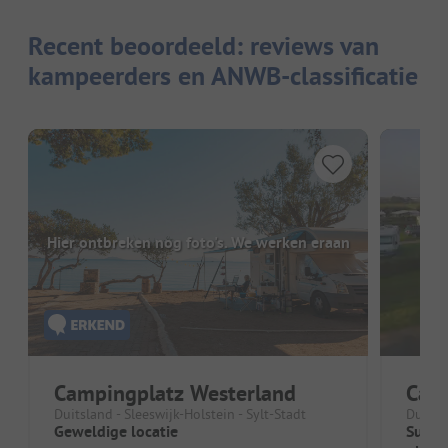
Recent beoordeeld: reviews van
kampeerders en ANWB-classificatie
Hier ontbreken nog foto's. We werken eraan
Campingplatz Westerland
Cam
Duitsland - Sleeswijk-Holstein - Sylt-Stadt
Duitsla
Geweldige locatie
Super