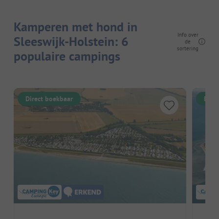
Kamperen met hond in
Info over
Sleeswijk-Holstein: 6
de
sortering
populaire campings
Direct boekbaar
Dire