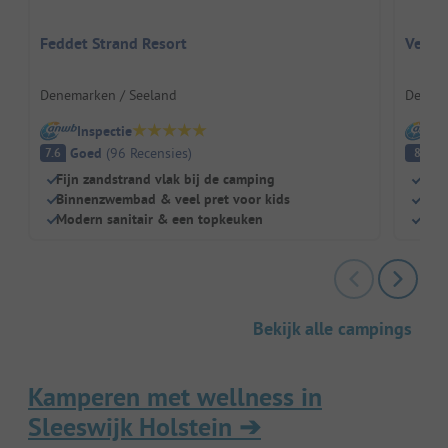
Feddet Strand Resort
Veste
Denemarken / Seeland
Denema
Inspectie
I
Goed
(
96
Recensies
)
E
7.6
8
Fijn zandstrand vlak bij de camping
Fami
Binnenzwembad & veel pret voor kids
Ver
Modern sanitair & een topkeuken
Hond
Bekijk alle campings
Kamperen met wellness in
Sleeswijk Holstein
➔