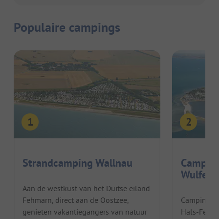
Populaire campings
Strandcamping Wallnau
Camping
Wulfene
Aan de westkust van het Duitse eiland
Fehmarn, direct aan de Oostzee,
Camping- u
genieten vakantiegangers van natuur
Hals-Fehma