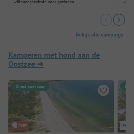
Binnenspeeltuin voor gezinnen
Broo
Bekijk alle campings
Kamperen met hond aan de
Oostzee
➔
Direct boekbaar
Dire