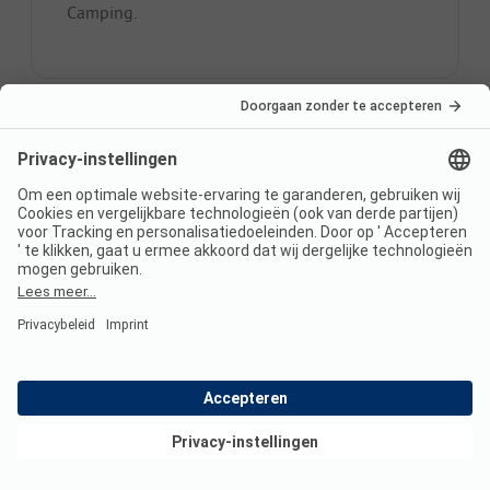
Camping.
Wat zijn de top 3 campings?
Bijzonder populaire campings zijn:
Campingplatz Lübeck-Schönböcken
,
Campingplatz Triangel
,
Camping Porta del Sol
.
Wat zijn de top 3 kenmerken
van campings?