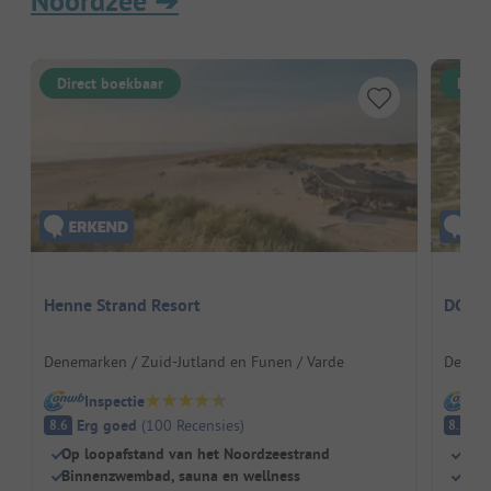
Noordzee
➔
Direct boekbaar
Dire
Henne Strand Resort
DCU-C
Denemarken / Zuid-Jutland en Funen / Varde
Denema
Inspectie
I
Erg goed
(
100
Recensies
)
E
8.6
8.5
Op loopafstand van het Noordzeestrand
Zwe
Binnenzwembad, sauna en wellness
Kind