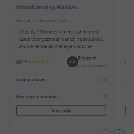
Strandcamping Wallnau
Duitsland / Sleeswijk-Holstein
Duit
Slechts 300 meter van het zandstrand.
Sc
Leuk voor gezinnen dankzij speeltuinen.
To
Hondvriendelijk met eigen douche.
Ve
Erg goed
8.8
(243 Recensies)
Staanplaatsen
Sta
263
Huuraccommodaties
Huu
39
Toon prijs