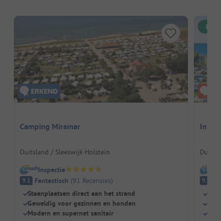
Dire
Camping Miramar
Insel
Duitsland / Sleeswijk-Holstein
Duitsla
Inspectie
I
Fantastisch
(
91
Recensies
)
Fa
9.1
9.2
Staanplaatsen direct aan het strand
Dire
Geweldig voor gezinnen en honden
Well
Modern en supernet sanitair
Idea