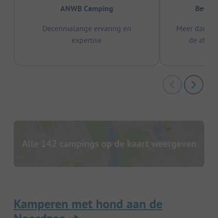
ANWB Camping
Bewez
Decennialange ervaring en
Meer dan 15
expertise
de afge
Alle 142 campings op de kaart weergeven
Kamperen met hond aan de