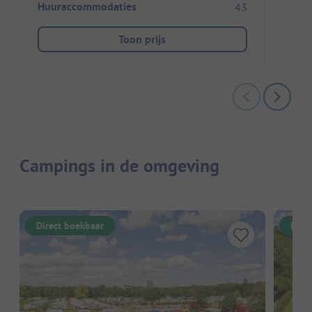
Huuraccommodaties
43
Toon prijs
Campings in de omgeving
Direct boekbaar
Dire