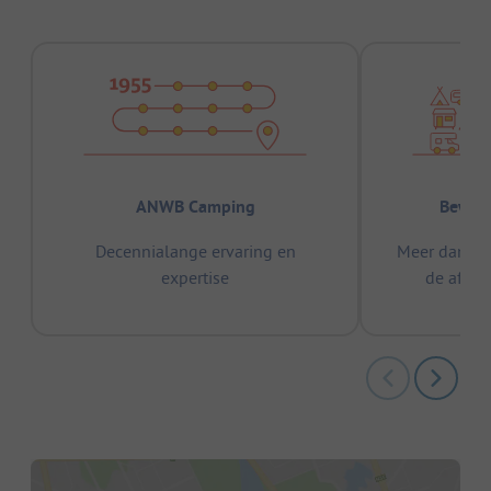
ANWB Camping
Bewez
Decennialange ervaring en
Meer dan 15
expertise
de afge