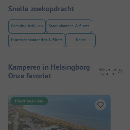
Snelle zoekopdracht
Camping bekijken
Staanplaatsen & filters
Huuraccommodaties & filters
Kaart
Kamperen in Helsingborg
Info over de
Onze favoriet
sortering
Direct boekbaar