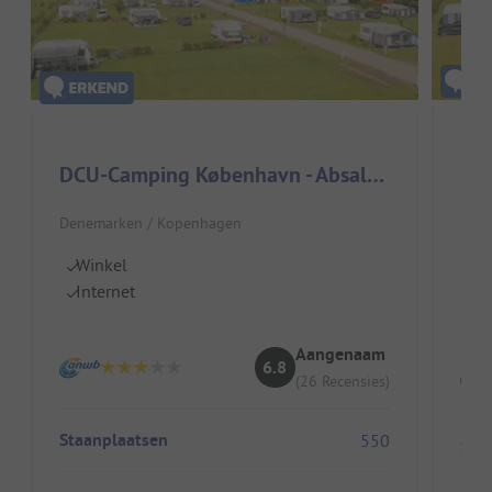
DC
DCU-Camping København - Absalon
Dene
Denemarken / Kopenhagen
I
Winkel
T
Internet
V
Aangenaam
6.8
(26 Recensies)
Staanplaatsen
550
Sta