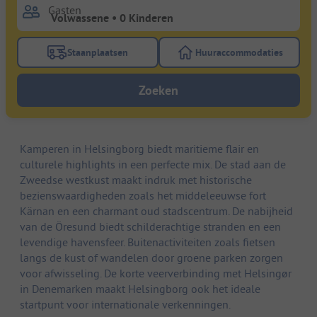
Gasten
Staanplaatsen
Huuraccommodaties
Gebruik de filterknop staanplaatsen om te zoeken na
Gebruik de filterk
Zoeken
Kamperen in Helsingborg biedt maritieme flair en
culturele highlights in een perfecte mix. De stad aan de
Zweedse westkust maakt indruk met historische
bezienswaardigheden zoals het middeleeuwse fort
Kärnan en een charmant oud stadscentrum. De nabijheid
van de Öresund biedt schilderachtige stranden en een
levendige havensfeer. Buitenactiviteiten zoals fietsen
langs de kust of wandelen door groene parken zorgen
voor afwisseling. De korte veerverbinding met Helsingør
in Denemarken maakt Helsingborg ook het ideale
startpunt voor internationale verkenningen.