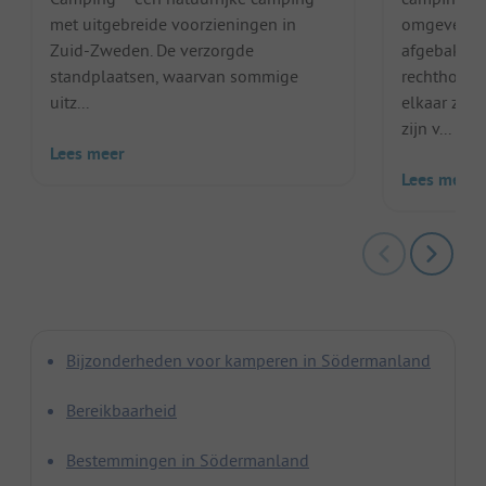
met uitgebreide voorzieningen in
omgeven do
Zuid-Zweden. De verzorgde
afgebakend
standplaatsen, waarvan sommige
rechthoeki
uitz...
elkaar zijn
zijn v...
Lees meer
Lees meer
Bijzonderheden voor kamperen in Södermanland
Bereikbaarheid
Bestemmingen in Södermanland