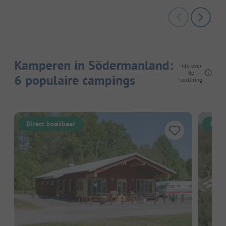
Kamperen in Södermanland:
Info over
de
6 populaire campings
sortering
Direct boekbaar
Dire