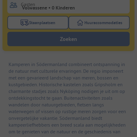
Gasten
Staanplaatsen
Huuraccommodaties
Gebruik de filterknop staanplaatsen om te zoeken na
Gebruik de filterk
Zoeken
Kamperen in Södermanland combineert ontspanning in
de natuur met culturele ervaringen. De regio imponeert
met een gevarieerd landschap van meren, bossen en
kustgebieden. Historische kastelen zoals Gripsholm en
charmante stadjes zoals Nyköping nodigen je uit om op
ontdekkingstocht te gaan. Buitenactiviteiten zoals
wandelen door natuurgebieden, fietsen langs
waterwegen of vissen op rustige meren zorgen voor een
onvergetelijke vakantie. Södermanland biedt
kampeerliefhebbers een breed scala aan mogelijkheden
om te genieten van de natuur en de geschiedenis van