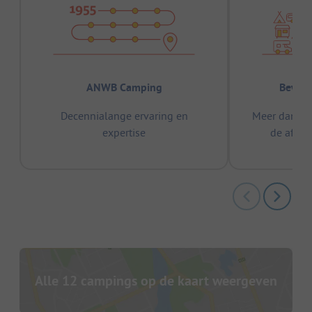
ANWB Camping
Bewez
Decennialange ervaring en
Meer dan 15
expertise
de afge
Alle 12 campings op de kaart weergeven