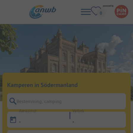
Kamperen in Södermanland
Bestemming, camping
Aankomst
Vertrek
-
-