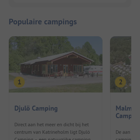
Populaire campings
Djulö Camping
Malmkö
Campin
Direct aan het meer en dicht bij het
centrum van Katrineholm ligt Djulö
De aan het
Camping – een natuurrijke camping
camping lig