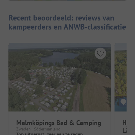
Recent beoordeeld: reviews van
kampeerders en ANWB-classificatie
Malmköpings Bad & Camping
Hjä
Zweden - Södermanland
Läp
Top uitgerust, zeer aan te raden