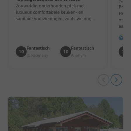
Zweden
Zorgvuldig onderhouden plek met
Prach
luxueus comfortabele keuken- en
Heerli
sanitaire voorzieningen, zoals we nog
ontva
niet eerder in Zweden hebben gezien! Let
aanva
op: sc...
campe
nacht 
Fantastisch
Fantastisch
10
10
10
(1 Recensie)
Anonym