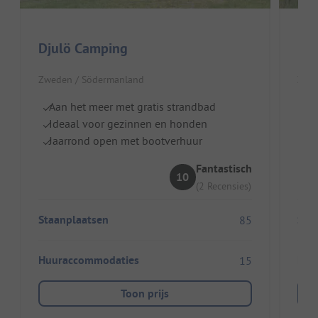
Djulö Camping
Ma
Zweden / Södermanland
Zwed
Aan het meer met gratis strandbad
Z
Ideaal voor gezinnen en honden
V
Jaarrond open met bootverhuur
Sa
Fantastisch
10
(2 Recensies)
Staanplaatsen
Sta
85
Huuraccommodaties
Huu
15
Toon prijs