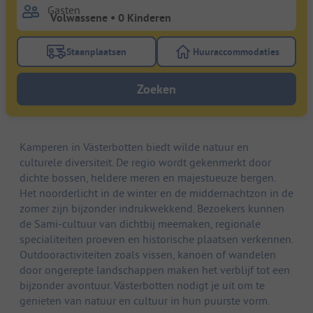
Gasten
Staanplaatsen
Huuraccommodaties
Gebruik de filterknop staanplaatsen om te zoeken na
Gebruik de filterk
Zoeken
Kamperen in Västerbotten biedt wilde natuur en
culturele diversiteit. De regio wordt gekenmerkt door
dichte bossen, heldere meren en majestueuze bergen.
Het noorderlicht in de winter en de middernachtzon in de
zomer zijn bijzonder indrukwekkend. Bezoekers kunnen
de Sami-cultuur van dichtbij meemaken, regionale
specialiteiten proeven en historische plaatsen verkennen.
Outdooractiviteiten zoals vissen, kanoën of wandelen
door ongerepte landschappen maken het verblijf tot een
bijzonder avontuur. Västerbotten nodigt je uit om te
genieten van natuur en cultuur in hun puurste vorm.