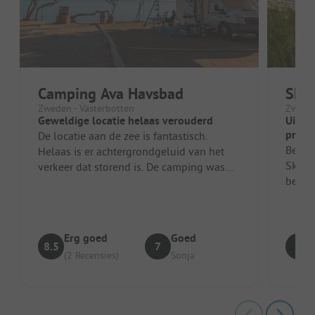
Camping Ava Havsbad
Skel
Zweden - Västerbotten
Zweden
Geweldige locatie helaas verouderd
Uitste
profe
De locatie aan de zee is fantastisch.
Beoord
Helaas is er achtergrondgeluid van het
Skellefteå. Wie een
verkeer dat storend is. De camping was
bezoek
nog niet geopend, maar met toeste...
camper
Erg goed
Goed
8.5
7
8
(2 Recensies)
Sonja