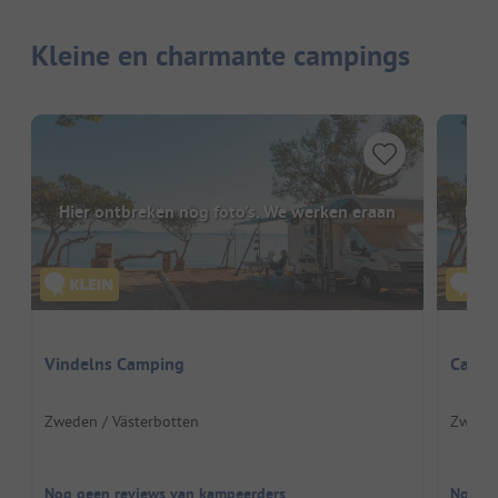
Kleine en charmante campings
Hier ontbreken nog foto's. We werken eraan
Hier
Vindelns Camping
Campi
Zweden / Västerbotten
Zweden
Nog geen reviews van kampeerders
Nog ge