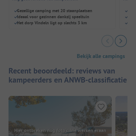
Gezellige camping met 20 staanplaatsen
Klei
Ideaal voor gezinnen dankzij speeltuin
Idea
Het dorp Vindeln ligt op slechts 3 km
Slec
Bekijk alle campings
Recent beoordeeld: reviews van
kampeerders en ANWB-classificatie
Hier ontbreken nog foto's. We werken eraan