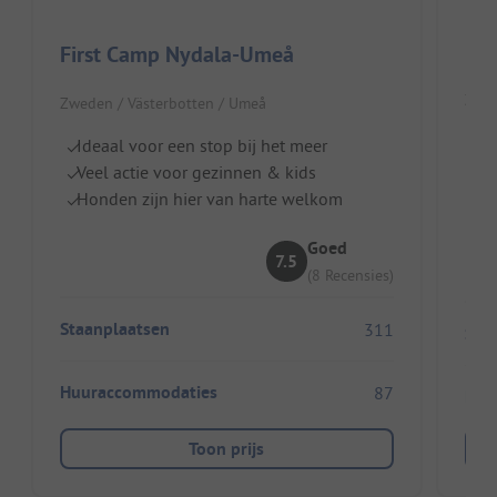
Luf
First Camp Nydala-Umeå
Zwed
Zweden / Västerbotten / Umeå
Id
Ideaal voor een stop bij het meer
A
Veel actie voor gezinnen & kids
wa
Honden zijn hier van harte welkom
I
Goed
7.5
(8 Recensies)
Staanplaatsen
311
Sta
Huuraccommodaties
87
Huu
Toon prijs