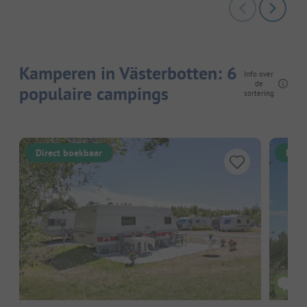
Kamperen in Västerbotten: 6
Info over
de
populaire campings
sortering
Direct boekbaar
Dire