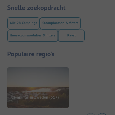
Snelle zoekopdracht
Alle 28 Campings
Staanplaatsen & filters
Huuraccommodaties & filters
Kaart
Populaire regio's
Campings in Zweden
(517)