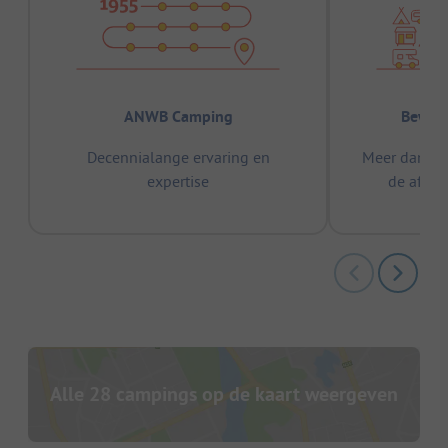
ANWB Camping
Bewez
Decennialange ervaring en
Meer dan 15
expertise
de afge
Alle 28 campings op de kaart weergeven