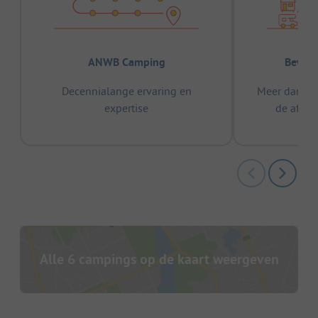
ANWB Camping
Bewez
Decennialange ervaring en
Meer dan 15
expertise
de afge
Alle 6 campings op de kaart weergeven