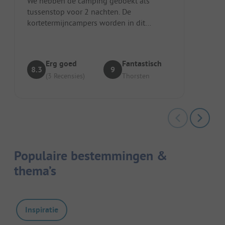
We hebben de camping geboekt als
tussenstop voor 2 nachten. De
kortetermijncampers worden in dit
seizoen tegenover een servicehuis
ondergebracht. De ...
Erg goed
Fantastisch
8.3
9
(3 Recensies)
Thorsten
Populaire bestemmingen &
thema’s
Inspiratie