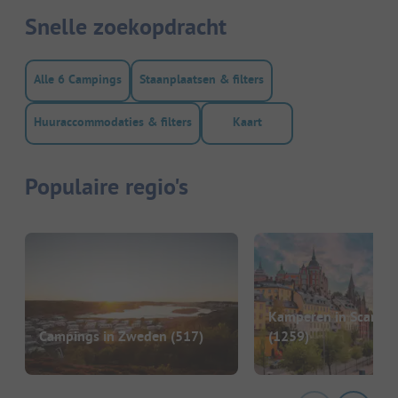
Snelle zoekopdracht
Alle 6 Campings
Staanplaatsen & filters
Huuraccommodaties & filters
Kaart
Populaire regio's
Kamperen in Scandin
Campings in Zweden
(517)
(1259)