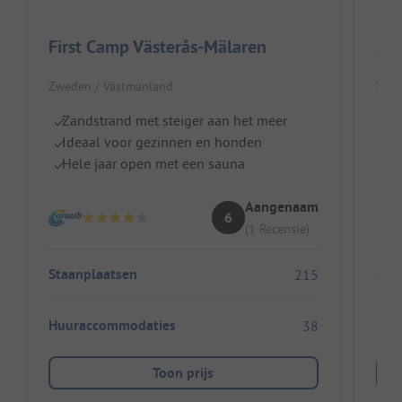
First Camp Västerås-Mälaren
Sk
Zweden / Västmanland
Zwed
Zandstrand met steiger aan het meer
Z
Ideaal voor gezinnen en honden
Ki
Hele jaar open met een sauna
R
Aangenaam
6
(1 Recensie)
Staanplaatsen
Sta
215
Huuraccommodaties
Huu
38
Toon prijs