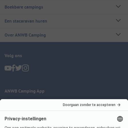
Boekbare campings
Een stacaravan huren
Over ANWB Camping
Volg ons
ANWB Camping App
nu gratis gebruiken