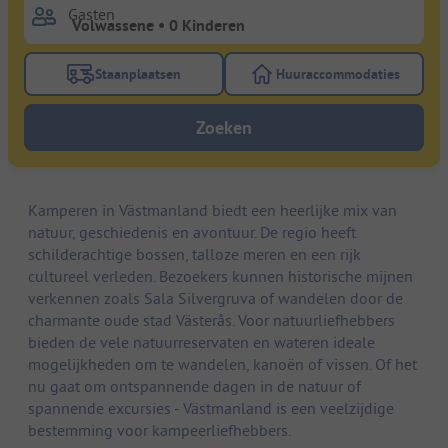
Gasten
Staanplaatsen
Huuraccommodaties
Gebruik de filterknop staanplaatsen om te zoeken na
Gebruik de filterk
Zoeken
Kamperen in Västmanland biedt een heerlijke mix van
natuur, geschiedenis en avontuur. De regio heeft
schilderachtige bossen, talloze meren en een rijk
cultureel verleden. Bezoekers kunnen historische mijnen
verkennen zoals Sala Silvergruva of wandelen door de
charmante oude stad Västerås. Voor natuurliefhebbers
bieden de vele natuurreservaten en wateren ideale
mogelijkheden om te wandelen, kanoën of vissen. Of het
nu gaat om ontspannende dagen in de natuur of
spannende excursies - Västmanland is een veelzijdige
bestemming voor kampeerliefhebbers.