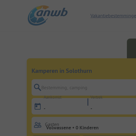
Vakantiebestemming
Kamperen in Solothurn
Bestemming, camping
Aankomst
Vertrek
-
-
Gasten