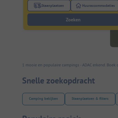
Staanplaatsen
Huuraccommodaties
Gebruik de filterknop staanplaatsen om te
Gebruik de fi
Zoeken
1 mooie en populaire campings - ADAC erkend. Boek 
Snelle zoekopdracht
Camping bekijken
Staanplaatsen & filters