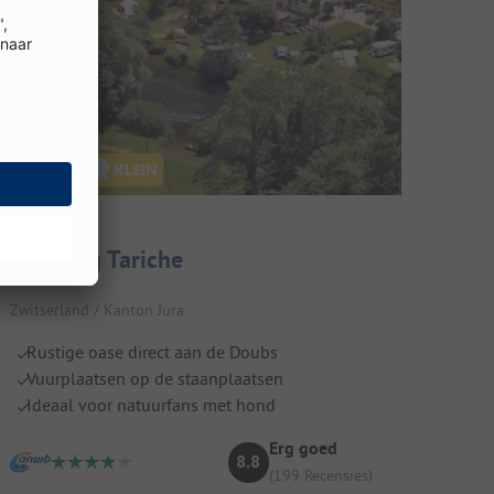
Camping Tariche
Zwitserland / Kanton Jura
Rustige oase direct aan de Doubs
Vuurplaatsen op de staanplaatsen
Ideaal voor natuurfans met hond
Erg goed
8.8
(199 Recensies)