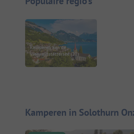
Populaire regio's
Kamperen aan de
Vierwaldstättersee
(22)
Kamperen in Solothurn Onz