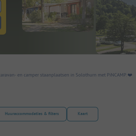
 zoeken naar staanplaatsen
lterknop huuraccommodaties om te zoeken naar huuraccommodaties
caravan- en camper staanplaatsen in Solothurn met PiNCAMP. ❤️️
Huuraccommodaties & filters
Kaart