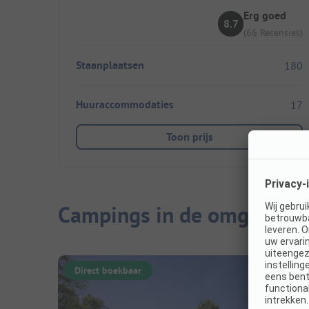
Erg goed
8.7
(66 Recensies)
Staanplaatsen
180
Huuraccommodaties
17
Toon prijs
Campings in de omgeving
Direct boekbaar