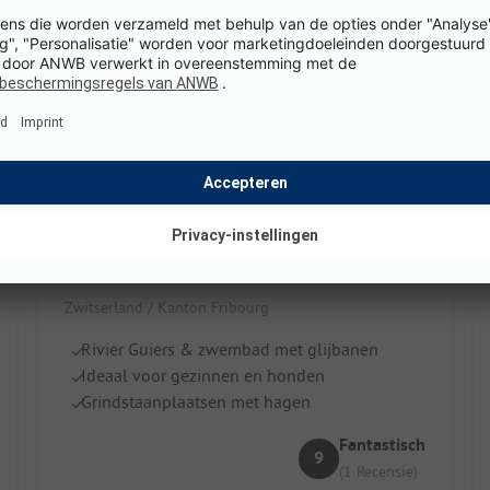
Camping Les 3 Lacs
Zwitserland / Kanton Fribourg
Rivier Guiers & zwembad met glijbanen
Ideaal voor gezinnen en honden
Grindstaanplaatsen met hagen
Fantastisch
9
(1 Recensie)