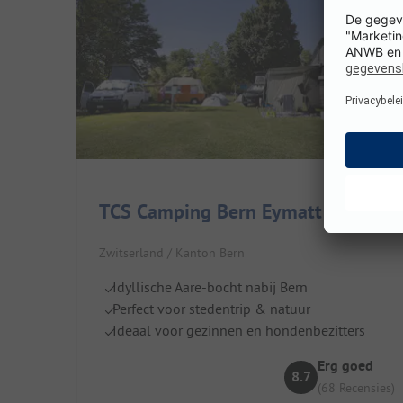
TCS Camping Bern Eymatt
Zwitserland / Kanton Bern
Idyllische Aare-bocht nabij Bern
Perfect voor stedentrip & natuur
Ideaal voor gezinnen en hondenbezitters
Erg goed
8.7
(68 Recensies)