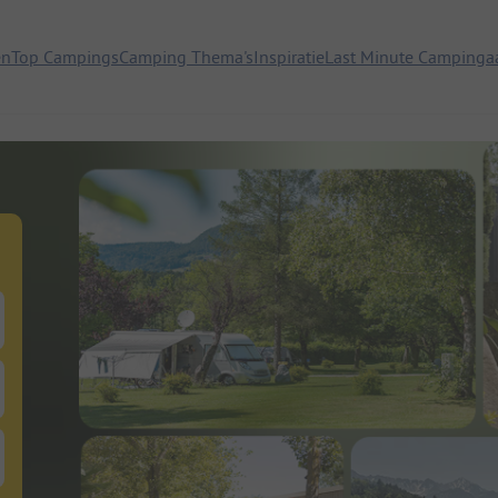
en
Top Campings
Camping Thema's
Inspiratie
Last Minute Campinga