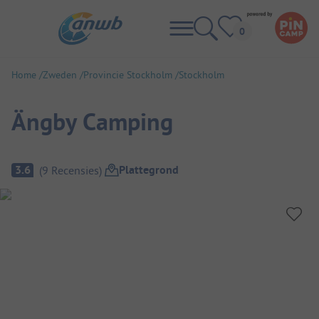
Home
Zweden
Provincie Stockholm
Stockholm
Ängby Camping
Camping overzicht
Plattegrond
3.6
(
9
Recensies
)