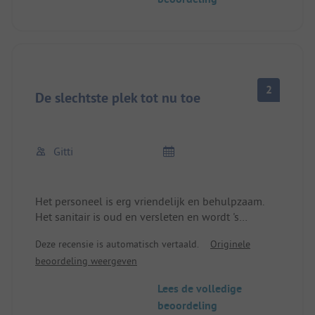
voorzieningen.
2
De slechtste plek tot nu toe
Gitti
Het personeel is erg vriendelijk en behulpzaam.
Het sanitair is oud en versleten en wordt 's
morgens om 8.00 uur nog niet eens
Deze recensie is automatisch vertaald.
Originele
schoongemaakt. We blijven twee nachten en ik
beoordeling weergeven
moet minstens één keer douchen..........
Lees de volledige
beoordeling