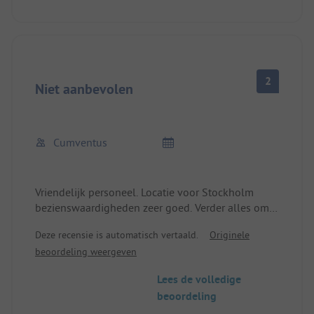
2
Niet aanbevolen
Cumventus
Vriendelijk personeel. Locatie voor Stockholm
bezienswaardigheden zeer goed. Verder alles om
te vergeten. Bouwvallig, onrein en verouderd
Deze recensie is automatisch vertaald.
Originele
sanitair. Twee sterren!!! Dat is "drie" te veel.
beoordeling weergeven
Lees de volledige
beoordeling