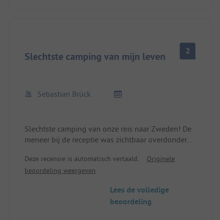
2
Slechtste camping van mijn leven
Sebastian Brück
Slechtste camping van onze reis naar Zweden! De
meneer bij de receptie was zichtbaar overdonderd
- ondanks de geringe bezetting. De hutten (ook te
Deze recensie is automatisch vertaald.
Originele
huur) worden bezet door talloze
beoordeling weergeven
montagemedewerkers. Ze hebben de camping
stevig in handen en belegeren elke hoek. De
Lees de volledige
sanitaire voorzieningen zijn oud en vervallen, en
beoordeling
bovendien volledig smerig. In de mannendouche
hangt een lichte urinegeur en overal hangt een