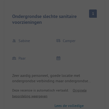
1
Ondergrondse slechte sanitaire
voorzieningen
Sabine
Camper
Paar
Zeer aardig personeel, goede locatie met
ondergrondse verbinding maar ondergrondse
slecht, vies en verouderd sanitair. Een onding en
Deze recensie is automatisch vertaald.
Originele
daarom is de prijs volledig overdreven.
beoordeling weergeven
Lees de volledige