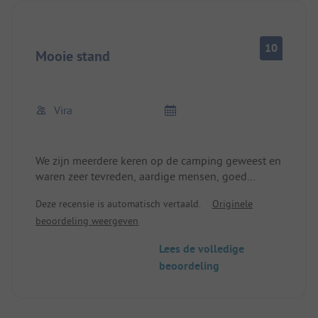
douches. Een van de douchemachines werkte niet,
maar het geld werd zonder problemen
teruggestort.
10
We zijn na één nacht vertrokken, we hadden
Mooie stand
gepland om 2 nachten te blijven.
Vira
We zijn meerdere keren op de camping geweest en
waren zeer tevreden, aardige mensen, goed
advies.
Deze recensie is automatisch vertaald.
Originele
beoordeling weergeven
Lees de volledige
beoordeling