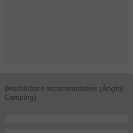
Beschikbare accommodaties
(
Ängby
Camping
)
...