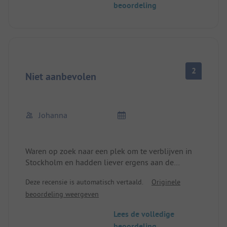
beoordeling
2
Niet aanbevolen
Johanna
Waren op zoek naar een plek om te verblijven in
Stockholm en hadden liever ergens aan de
hoofdweg gestaan dan daar. Geen fijne plek, zelfs
Deze recensie is automatisch vertaald.
Originele
niet om op doorreis te zijn, zeker niet met
beoordeling weergeven
kinderen. Veel onverzorgde vaste kampeerders. We
vertrokken liever weer en kunnen daarom geen
Lees de volledige
informatie geven over de netheid van de sanitaire
beoordeling