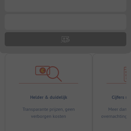
...
...
Helder & duidelijk
Cijfers s
Transparante prijzen, geen
Meer dan 5
verborgen kosten
overnachtingen
m