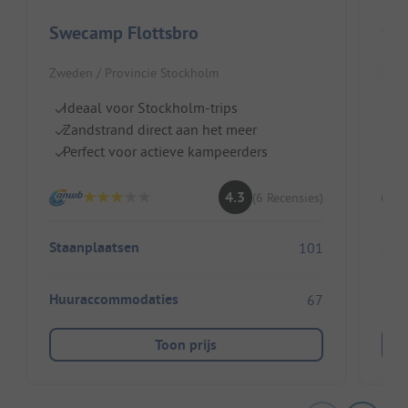
Ca
Swecamp Flottsbro
Zwed
Zweden / Provincie Stockholm
Na
Ideaal voor Stockholm-trips
I
Zandstrand direct aan het meer
Z
Perfect voor actieve kampeerders
4.3
(6 Recensies)
Staanplaatsen
101
Sta
Huuraccommodaties
67
Huu
Toon prijs