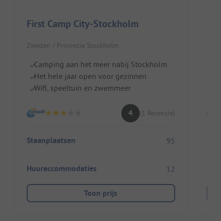
Br
First Camp City-Stockholm
Zwed
Zweden / Provincie Stockholm
Pe
Camping aan het meer nabij Stockholm
St
Het hele jaar open voor gezinnen
Ee
Wifi, speeltuin en zwemmeer
4
(1 Recensie)
Staanplaatsen
95
Sta
Huuraccommodaties
12
Huu
Toon prijs