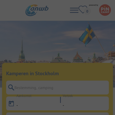
Kamperen in Stockholm
Bestemming, camping
Aankomst
Vertrek
-
-