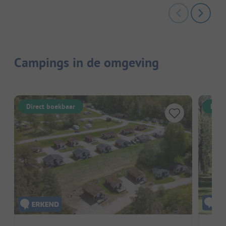
Campings in de omgeving
Direct boekbaar
Dire