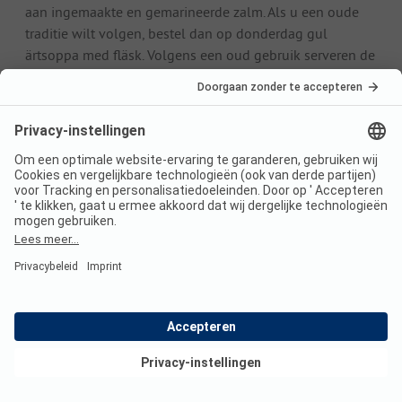
aan ingemaakte en gemarineerde zalm. Als u een oude
traditie wilt volgen, bestel dan op donderdag gul
ärtsoppa med fläsk. Volgens een oud gebruik serveren de
koks de gele erwtensoep met spek als voorbereiding op
de volgende vastendag op vrijdag. Ook de koffiepauze
fika heeft een cultstatus. Liefhebbers van desserts
genieten er graag een prinsessentaart bij. Volgens het
originele recept uit 1948 bestaat deze uit luchtig deeg,
vanillecrème en de typische groene marsepeinlaag.
Beste reistijd
Door de ligging hoog in het noorden van Europa zijn de
zomers in Stockholm relatief kort en de winters lang. De
beste reistijd voor uitgebreide sightseeingtours is van
mei tot augustus. Het weer is vooral aangenaam in juni,
wanneer de zon meer dan tien uur per dag schijnt.
Bovendien valt er in juni de minste regen. Aangezien het