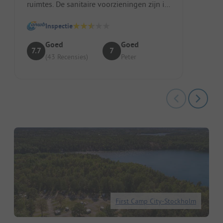
ruimtes. De sanitaire voorzieningen zijn in
orde, vooral die in het voorste g...
Inspectie
Goed
Goed
7.7
7
(43 Recensies)
Peter
First Camp City-Stockholm