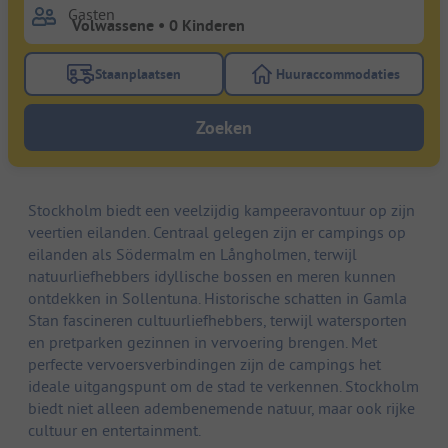
Gasten
Staanplaatsen
Huuraccommodaties
Gebruik de filterknop staanplaatsen om te zoeken na
Gebruik de filterk
Zoeken
Stockholm biedt een veelzijdig kampeeravontuur op zijn
veertien eilanden. Centraal gelegen zijn er campings op
eilanden als Södermalm en Långholmen, terwijl
natuurliefhebbers idyllische bossen en meren kunnen
ontdekken in Sollentuna. Historische schatten in Gamla
Stan fascineren cultuurliefhebbers, terwijl watersporten
en pretparken gezinnen in vervoering brengen. Met
perfecte vervoersverbindingen zijn de campings het
ideale uitgangspunt om de stad te verkennen. Stockholm
biedt niet alleen adembenemende natuur, maar ook rijke
cultuur en entertainment.