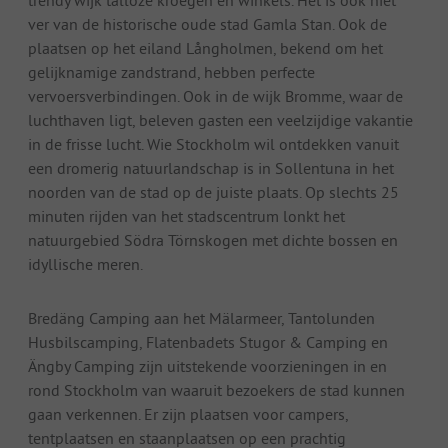
trendy wijk talloze kroegen en winkels. Het is ook niet
ver van de historische oude stad Gamla Stan. Ook de
plaatsen op het eiland Långholmen, bekend om het
gelijknamige zandstrand, hebben perfecte
vervoersverbindingen. Ook in de wijk Bromme, waar de
luchthaven ligt, beleven gasten een veelzijdige vakantie
in de frisse lucht. Wie Stockholm wil ontdekken vanuit
een dromerig natuurlandschap is in Sollentuna in het
noorden van de stad op de juiste plaats. Op slechts 25
minuten rijden van het stadscentrum lonkt het
natuurgebied Södra Törnskogen met dichte bossen en
idyllische meren.
Bredäng Camping aan het Mälarmeer, Tantolunden
Husbilscamping, Flatenbadets Stugor & Camping en
Ängby Camping zijn uitstekende voorzieningen in en
rond Stockholm van waaruit bezoekers de stad kunnen
gaan verkennen. Er zijn plaatsen voor campers,
tentplaatsen en staanplaatsen op een prachtig