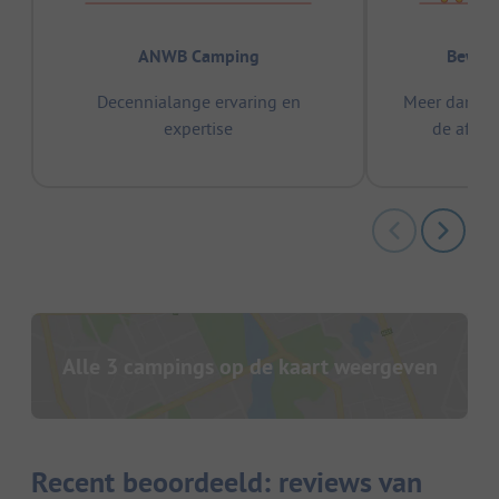
ANWB Camping
Bewez
Decennialange ervaring en
Meer dan 15
expertise
de afge
Alle 3 campings op de kaart weergeven
Recent beoordeeld: reviews van