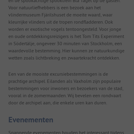
en de spookachtige spooktrein Blå Tåget op de gasten.
Voor natuurliefhebbers is een bezoek aan het
vlindermuseum Fjärilshuset de moeite waard, waar
kleurrijke vlinders uit de tropen rondfladderen. Ook
worden er exotische vogels tentoongesteld. Voor jonge
en oude ontdekkingsreizigers is het Tom Tits Experiment
in Södertälje, ongeveer 30 minuten van Stockholm, een
waardevolle bestemming. Hier kunnen ze natuurkundige
wetten zoals lichtbreking en zwaartekracht ontdekken.
Een van de mooiste excursiebestemmingen is de
prachtige archipel. Eilanden als Vaxholm zijn populaire
bestemmingen voor inwoners en bezoekers van de stad,
vooral in de zomermaanden. Wij bevelen een rondvaart
door de archipel aan, die enkele uren kan duren.
Evenementen
Spannende evenementen houden het interessant tijdens