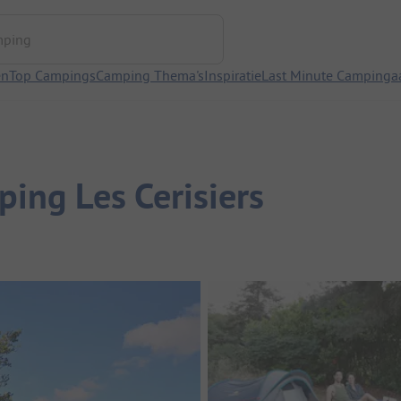
ng
en
Top Campings
Camping Thema's
Inspiratie
Last Minute Campinga
ping Les Cerisiers