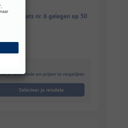
. Staanplaats nr. 6 gelegen op 50
ies je reisperiode om prijzen te vergelijken
Selecteer je reisdata