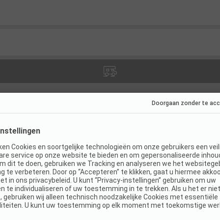
ies
(
4
)