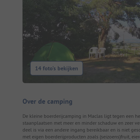
14 foto’s bekijken
Camping introductie
Over de camping
De kleine boerderijcamping in Maclas ligt tegen een heu
staanplaatsen met meer en minder schaduw en zeer veel 
deel is via een andere ingang bereikbaar en is niet ge
met eigen boerderijproducten zoals (seizoens)fruit, ei