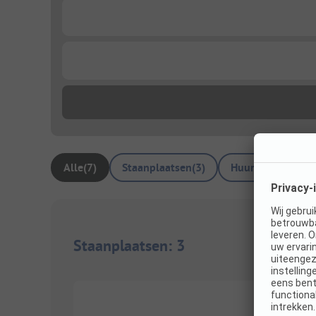
...
...
Alle
(
7
)
Staanplaatsen
(
3
)
Huuraccommodat
Staanplaatsen
:
3
1/
3