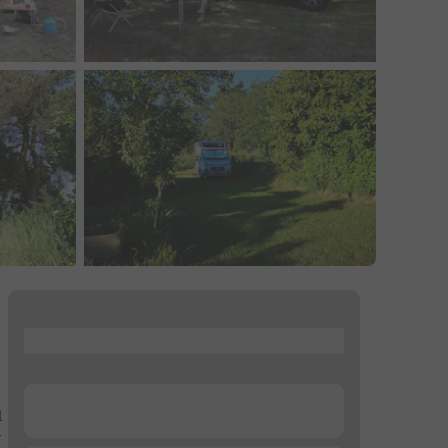
...
...
l
r