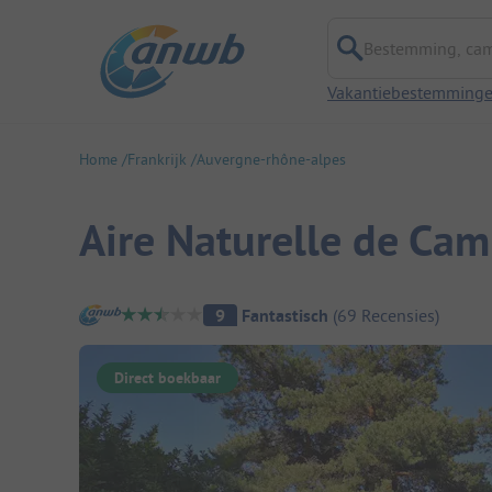
Bestemming, campi
Vakantiebestemming
Home
Frankrijk
Auvergne-rhône-alpes
Aire Naturelle de Cam
Camping overzicht
9
Fantastisch
(
69
Recensies
)
Direct boekbaar