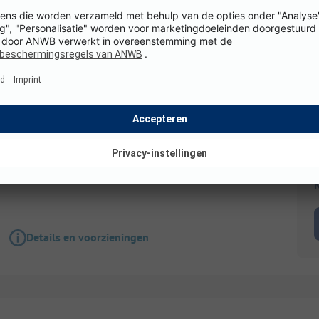
Staanplaats
Caravan voorzien van elektra, geen gasfornuis
meter van de sanitair
Grootte: 15.0 m²
WiFi
Honden toegestaan
0 Badkamers
K
Details en voorzieningen