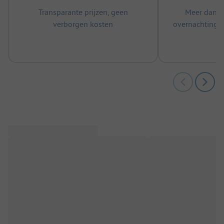
Transparante prijzen, geen
Meer dan 5
verborgen kosten
overnachtingen
m