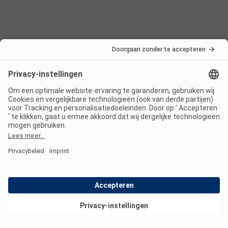
Welke
eet-/winkelmogelijkheden biedt
Alevi Camping?
Hoeveel staanplaatsen heeft
Alevi Camping?
Bekijk deals