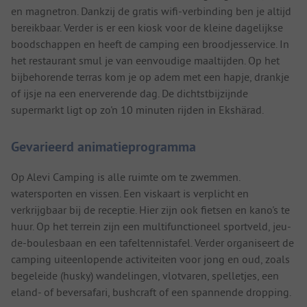
en magnetron. Dankzij de gratis wifi-verbinding ben je altijd
bereikbaar. Verder is er een kiosk voor de kleine dagelijkse
boodschappen en heeft de camping een broodjesservice. In
het restaurant smul je van eenvoudige maaltijden. Op het
bijbehorende terras kom je op adem met een hapje, drankje
of ijsje na een enerverende dag. De dichtstbijzijnde
supermarkt ligt op zo'n 10 minuten rijden in Ekshärad.
Gevarieerd animatieprogramma
Op Alevi Camping is alle ruimte om te zwemmen.
watersporten en vissen. Een viskaart is verplicht en
verkrijgbaar bij de receptie. Hier zijn ook fietsen en kano's te
huur. Op het terrein zijn een multifunctioneel sportveld, jeu-
de-boulesbaan en een tafeltennistafel. Verder organiseert de
camping uiteenlopende activiteiten voor jong en oud, zoals
begeleide (husky) wandelingen, vlotvaren, spelletjes, een
eland- of beversafari, bushcraft of een spannende dropping.