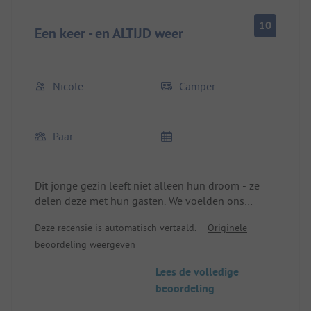
10
Een keer - en ALTIJD weer
Nicole
Camper
Paar
Dit jonge gezin leeft niet alleen hun droom - ze
delen deze met hun gasten. We voelden ons
geweldig welkom en veilig - gastvrijheid wordt
Deze recensie is automatisch vertaald.
Originele
hier geleefd en er ontbreekt niets. Vooral hebben
beoordeling weergeven
we genoten van de eetmogelijkheden (in Zweden
niet zo vanzelfsprekend) en we bedanken hen
Lees de volledige
voor de geweldige ontbijten en dinercreaties!
beoordeling
De camping biedt alles wat je maar kunt wensen
en de omgeving nodigt uit tot verkenning, of het