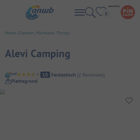
Home
Zweden
Värmland
Torsby
Alevi Camping
Camping overzicht
10
Fantastisch
(
2
Recensies
)
Plattegrond