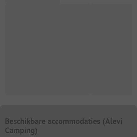
Beschikbare accommodaties
(
Alevi
Camping
)