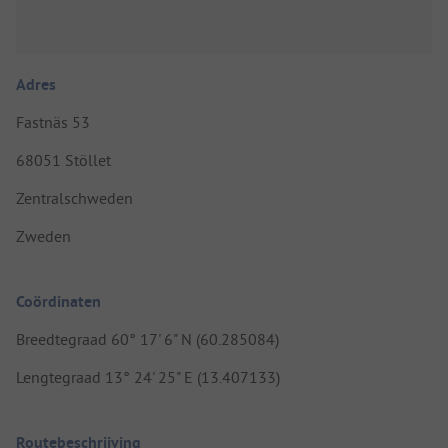
Adres
Fastnäs 53
68051 Stöllet
Zentralschweden
Zweden
Coördinaten
Breedtegraad 60° 17' 6" N (60.285084)
Lengtegraad 13° 24' 25" E (13.407133)
Routebeschrijving