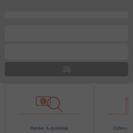
...
...
...
Helder & duidelijk
Cijfers s