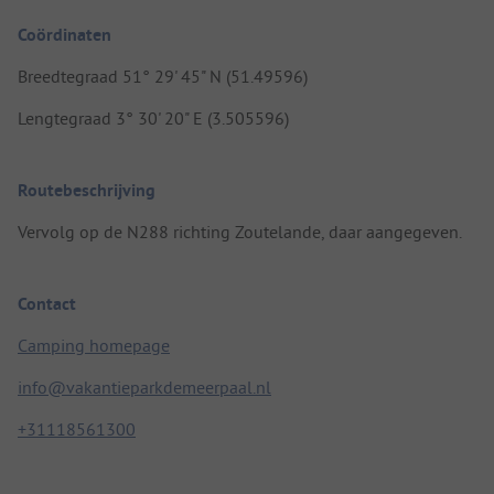
Coördinaten
Breedtegraad 51° 29' 45" N (51.49596)
Lengtegraad 3° 30' 20" E (3.505596)
Routebeschrijving
Vervolg op de N288 richting Zoutelande, daar aangegeven.
Contact
Camping homepage
info@vakantieparkdemeerpaal.nl
+31118561300