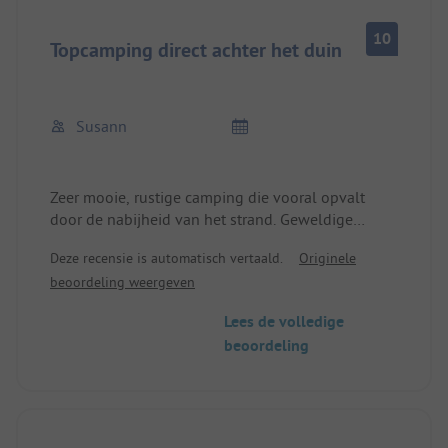
10
Topcamping direct achter het duin
Susann
Zeer mooie, rustige camping die vooral opvalt
door de nabijheid van het strand. Geweldige
speelvoorzieningen voor kinderen. Uitstekende
Deze recensie is automatisch vertaald.
Originele
gastronomie!
beoordeling weergeven
Lees de volledige
beoordeling