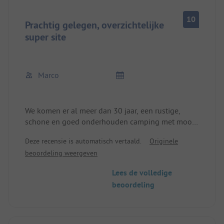
10
Prachtig gelegen, overzichtelijke
super site
Marco
We komen er al meer dan 30 jaar, een rustige,
schone en goed onderhouden camping met mooie
privéwasplaatsen bij elke kampeerplaats.
Deze recensie is automatisch vertaald.
Originele
Het personeel is erg vriendelijk, bij aankomst
beoordeling weergeven
wordt de caravan meteen op de grasplaats
gemanoeuvreerd door een kleine tractor, dus de
Lees de volledige
vakantie begint meteen.
beoordeling
Broodjes, patat, Frikandell en andere Nederlandse
lekkernijen zijn verkrijgbaar op de camping. In het
eigen restaurant kun je heel goed eten.