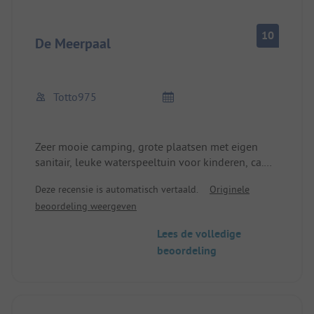
Ik wil ook de geweldige speeltuin noemen met
het grote piratenschip en het enorme luchtgevulde
10
springkussen, dat de kinderen de hele dag bezig
De Meerpaal
houdt.
De camping zelf ligt achter de duinen, op
ongeveer 10 minuten van de zee.
Totto975
Zeer mooie camping, grote plaatsen met eigen
sanitair, leuke waterspeeltuin voor kinderen, ca.
10min naar het strand.
Deze recensie is automatisch vertaald.
Originele
beoordeling weergeven
Lees de volledige
beoordeling