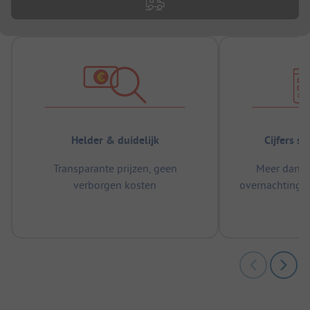
Helder & duidelijk
Cijfers s
Transparante prijzen, geen
Meer dan 5
verborgen kosten
overnachtingen
m