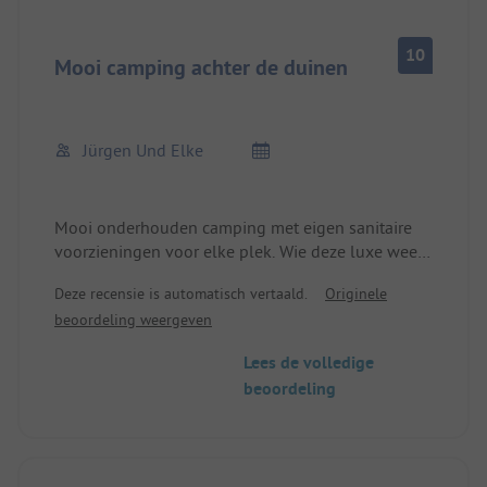
10
Mooi camping achter de duinen
Jürgen Und Elke
Mooi onderhouden camping met eigen sanitaire
voorzieningen voor elke plek. Wie deze luxe weet
te waarderen is hier precies op de juiste plek, wat
Deze recensie is automatisch vertaald.
Originele
natuurlijk ook zijn prijs heeft. De camping maakt
beoordeling weergeven
een geweldige indruk. Het personeel was zeer
vriendelijk. Al met al was het een fijne korte
Lees de volledige
vakantie.
beoordeling