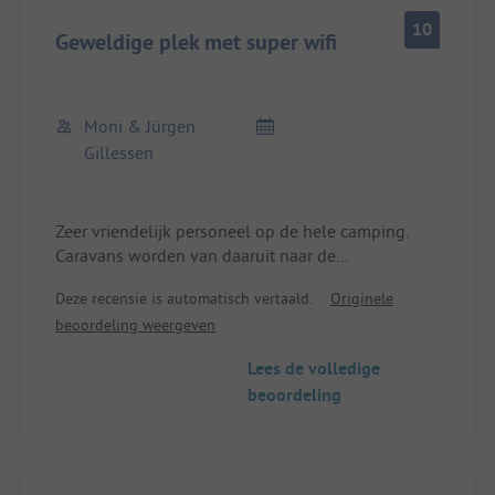
10
Geweldige plek met super wifi
Moni & Jürgen
Gillessen
Zeer vriendelijk personeel op de hele camping.
Caravans worden van daaruit naar de
staanplaatsen getrokken. Persoonlijke
Deze recensie is automatisch vertaald.
Originele
parkeerplaatsen. Elke kampeerplaats heeft zijn
beoordeling weergeven
eigen badkamer. 16 ampère zekering en water-
rioolaansluiting op elke plaats. Ook tv-aansluiting.
Lees de volledige
Het W-LAN op alle plaatsen is bijna beter dan
beoordeling
thuis! De duintoegang tot de zee ligt direct aan de
camping, maar is erg moeilijk.