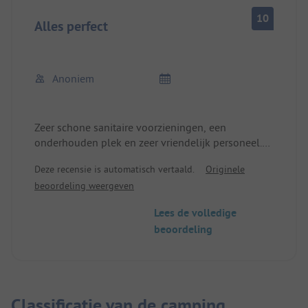
10
Alles perfect
Anoniem
Zeer schone sanitaire voorzieningen, een
onderhouden plek en zeer vriendelijk personeel.
Direct aan het strand en ongeveer 10 minuten te
Deze recensie is automatisch vertaald.
Originele
voet naar het stadscentrum.
beoordeling weergeven
Lees de volledige
beoordeling
Classificatie van de camping