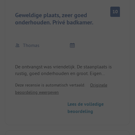
10
Geweldige plaats, zeer goed
onderhouden. Privé badkamer.
Thomas
De ontvangst was vriendelijk. De staanplaats is
rustig, goed onderhouden en groot. Eigen
badkamer direct bij de staanplaats. Restaurant
Deze recensie is automatisch vertaald.
Originele
aanbevolen. Broodjes service. Grote speeltuin voor
beoordeling weergeven
kinderen. Voor de weg naar het strand en naar
Zoutelande is een fiets aan te raden. Geen
Lees de volledige
winkelmogelijkheden op de plaats.
beoordeling