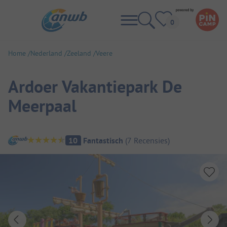
Home
Nederland
Zeeland
Veere
Ardoer Vakantiepark De
Meerpaal
Camping overzicht
10
Fantastisch
(
7
Recensies
)