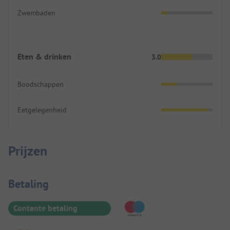
Zwembaden
Eten & drinken
3.0
Boodschappen
Eetgelegenheid
Prijzen
Betaalinformatie
Betaling
Contante betaling