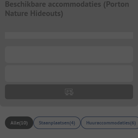
Beschikbare accommodaties
(
Porton
Nature Hideouts
)
...
...
...
Alle
(
10
)
Staanplaatsen
(
4
)
Huuraccommodaties
(
6
)