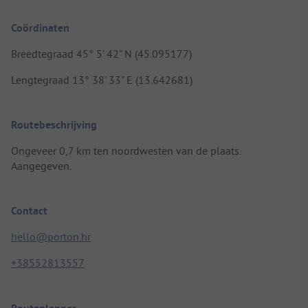
Coördinaten
Breedtegraad 45° 5' 42" N (45.095177)
Lengtegraad 13° 38' 33" E (13.642681)
Routebeschrijving
Ongeveer 0,7 km ten noordwesten van de plaats.
Aangegeven.
Contact
hello@porton.hr
+38552813557