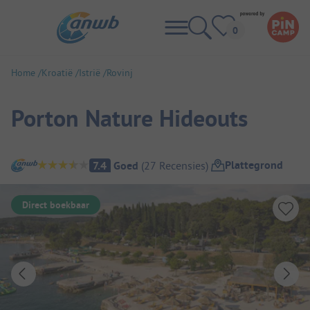
Home
Kroatië
Istrië
Rovinj
Porton Nature Hideouts
Camping overzicht
Plattegrond
7.4
Goed
(
27
Recensies
)
Direct boekbaar