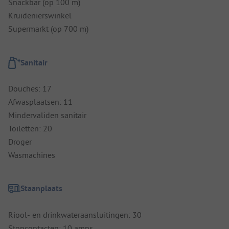
Snackbar (op 100 m)
Kruidenierswinkel
Supermarkt (op 700 m)
Sanitair
Douches: 17
Afwasplaatsen: 11
Mindervaliden sanitair
Toiletten: 20
Droger
Wasmachines
Staanplaats
Riool- en drinkwateraansluitingen: 30
Stopcontacten: 10 amps