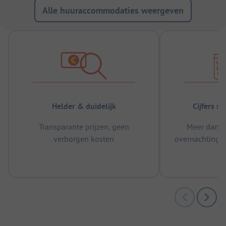
Alle huuraccommodaties weergeven
Helder & duidelijk
Cijfers s
Transparante prijzen, geen
Meer dan 5
verborgen kosten
overnachtingen
m