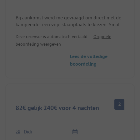
Bij aankomst werd me gevraagd om direct met de
kampeerder een vrije staanplaats te kiezen. Smalle
paden, plaatsen zijn klein en terrasvormig, d.w.z.
Deze recensie is automatisch vertaald.
Originele
sommige zijn bereikbaar via een trapje, slecht voor
beoordeling weergeven
kampeerders omdat je er soms op zit. Slechts 3
dagen aan de kant van de weg gestaan.
Lees de volledige
ADAC Pincamp kortingen worden niet
beoordeling
geaccepteerd of pas vanaf eind sept (1 week voor
sluiting).
2
82€ gelijk 240€ voor 4 nachten
Didi