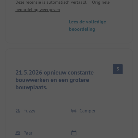
Deze recensie is automatisch vertaald.
Originele
restaurant; de Beach-Bar wordt momenteel nieuw
beoordeling weergeven
gebouwd; het personeel is altijd vriendelijk met
een glimlach op de lippen.
Lees de volledige
beoordeling
3
21.5.2026 opnieuw constante
bouwwerken en een grotere
bouwplaats.
Fuzzy
Camper
Paar