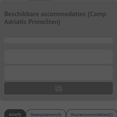
Beschikbare accommodaties
(
Camp
Adriatic Primošten
)
...
...
...
Alle
(
9
)
Staanplaatsen
(
4
)
Huuraccommodaties
(
5
)