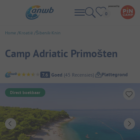
Home
Kroatië
Šibenik-Knin
Camp Adriatic Primošten
Camping overzicht
Plattegrond
7.6
Goed
(
45
Recensies
)
Direct boekbaar