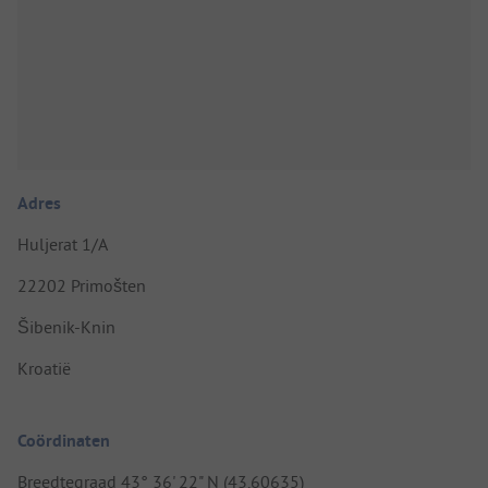
Adres
Huljerat 1/A
22202 Primošten
Šibenik-Knin
Kroatië
Coördinaten
Breedtegraad 43° 36' 22" N (43.60635)