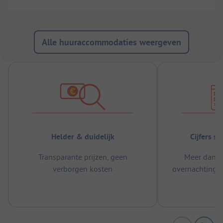
Alle huuraccommodaties weergeven
Helder & duidelijk
Cijfers s
Transparante prijzen, geen
Meer dan 5
verborgen kosten
overnachtingen
m